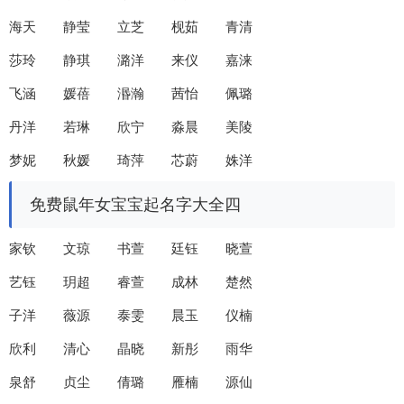
海天 静莹 立芝 枧茹 青清
莎玲 静琪 潞洋 来仪 嘉涞
飞涵 媛蓓 湣瀚 茜怡 佩璐
丹洋 若琳 欣宁 淼晨 美陵
梦妮 秋媛 琦萍 芯蔚 姝洋
免费鼠年女宝宝起名字大全四
家钦 文琼 书萱 廷钰 晓萱
艺钰 玥超 睿萱 成林 楚然
子洋 薇源 泰雯 晨玉 仪楠
欣利 清心 晶晓 新彤 雨华
泉舒 贞尘 倩璐 雁楠 源仙