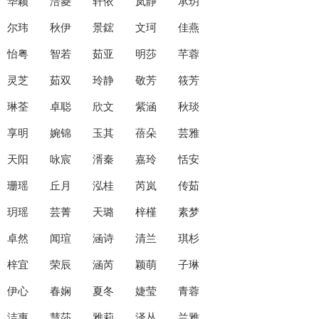
华颖 涪菱 轩依 岚静 承玥
尔玮 秋伊 景鋐 文珂 佳燕
怡粤 智若 茹亚 明莎 芊蓉
灵芝 茹双 玲静 敬芳 筱芳
琳荃 卓聪 欣文 紫涵 秋琰
享明 婉锦 玉其 蓓朵 芸雅
天阳 咏宸 湑秦 嘉玲 恬安
珊瑶 丘月 泓桂 芮岚 传茹
玥瑶 芸菁 天璐 梓槿 素梦
卓然 闻瑄 涵诗 清兰 琪杉
梓宜 荣辰 涵芮 颖萌 子琳
伊心 春娴 夏冬 婕莹 青蓉
洁惠 慧莎 雅莉 泽丛 兰雅