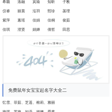
希颖 洛融 岚瑜 知昕 子敉
仪睿 丽晨 泓羽 熙珍 菡理
紫萍 蕙瑶 佳娟 佳桐 俊茹
佳琪 澄贤 娟婵 倩哲 田思
免费鼠年女宝宝起名字大全二
忆雪、菲茹、芝遥、榕莉、雅丽
艳琪、芝艳、如语、妍姗、爱素