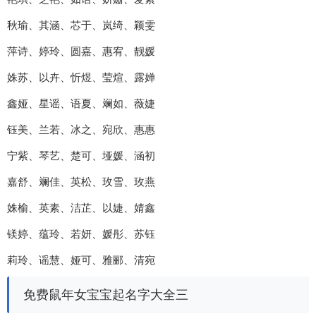
秋瑜、其涵、芯于、岚绮、颖雯
萍诗、婷玲、圆嘉、惠宥、靓媛
姝苏、以卉、忻煜、莹煊、露婵
鑫娅、星谣、语夏、斓如、薇婕
钰美、兰若、冰之、宛欣、惠惠
宁紫、琴艺、楚可、垭媛、涵初
嘉舒、斓佳、英松、玫雪、玫燕
姝榆、英素、洁芷、以婕、婧鑫
镁婷、蕴玲、若妍、媛彤、苏钰
莉玲、谣慧、娅可、雅郦、清宛
免费鼠年女宝宝起名字大全三