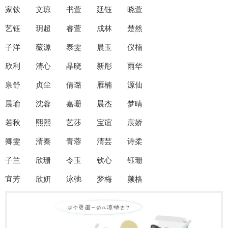
家钦 文琼 书萱 廷钰 晓萱
艺钰 玥超 睿萱 成林 楚然
子洋 薇源 泰雯 晨玉 仪楠
欣利 清心 晶晓 新彤 雨华
泉舒 贞尘 倩璐 雁楠 源仙
晨瑜 沈蓉 嘉珊 晨杰 梦晴
若秋 熙熙 艺莎 宝谊 宸娇
卿雯 湑秦 青蓉 清芸 诗柔
子兰 欣珊 令玉 钦心 钰珊
宜芳 欣妍 泳弛 梦梅 颜格