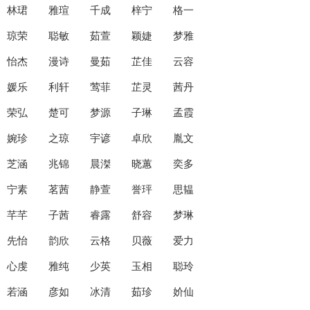
林珺 雅瑄 千成 梓宁 格一
琼荣 聪敏 茹萱 颖婕 梦雅
怡杰 漫诗 曼茹 芷佳 云容
媛乐 利轩 莺菲 芷灵 茜丹
荣弘 楚可 梦源 子琳 孟霞
婉珍 之琼 宇谚 卓欣 胤文
芝涵 兆锦 晨滐 晓蕙 奕多
宁素 茗茜 静萱 誉玶 思韫
芊芊 子茜 睿露 舒容 梦琳
先怡 韵欣 云格 贝薇 爱力
心虔 雅纯 少英 玉相 聪玲
若涵 彦如 冰清 茹珍 妎仙