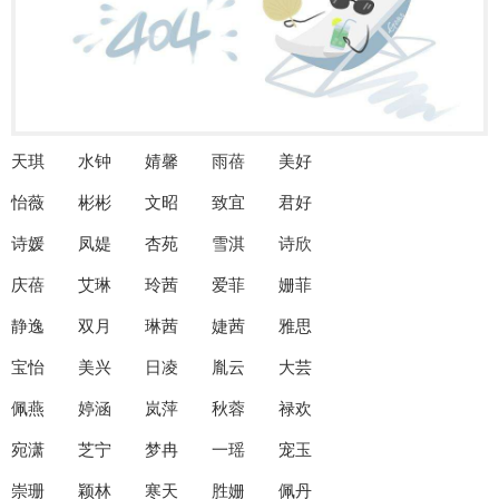
天琪 水钟 婧馨 雨蓓 美好
怡薇 彬彬 文昭 致宜 君好
诗媛 凤媞 杏苑 雪淇 诗欣
庆蓓 艾琳 玲茜 爱菲 姗菲
静逸 双月 琳茜 婕茜 雅思
宝怡 美兴 日凌 胤云 大芸
佩燕 婷涵 岚萍 秋蓉 禄欢
宛潇 芝宁 梦冉 一瑶 宠玉
崇珊 颖林 寒天 胜姗 佩丹