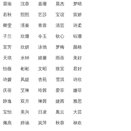
晨瑜 沈蓉 嘉珊 晨杰 梦晴
若秋 熙熙 艺莎 宝谊 宸娇
卿雯 湑秦 青蓉 清芸 诗柔
子兰 欣珊 令玉 钦心 钰珊
宜芳 欣妍 泳弛 梦梅 颜格
天琪 水钟 婧馨 雨蓓 美好
怡薇 彬彬 文昭 致宜 君好
诗媛 凤媞 杏苑 雪淇 诗欣
庆蓓 艾琳 玲茜 爱菲 姗菲
静逸 双月 琳茜 婕茜 雅思
宝怡 美兴 日凌 胤云 大芸
佩燕 婷涵 岚萍 秋蓉 禄欢