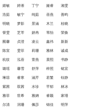
婧敏 婷淅 丁宁 娅睿 湘雯
浩茹 敏宁 纯茹 蓓燕 善昀
明晓 梦影 景涵 木兰 桂晓
訾雯 芝芩 妍冉 苇怡 荣焕
囿馨 贞澄 凌云 鑫祎 新新
陈宣 雯菲 莉珊 雅林 诚成
杭纹 泓蓓 萱燕 晨熙 书静
璐瑶 馨雪 舒萍 梓照 铭宜
琳琼 睿寒 涵芹 若繁 钰静
紫茜 双茜 水珍 芊郁 林冰
雅菲 世希 雅姌 睿颖 家瑾
尔清 润珊 佩莎 锦佳 明萍