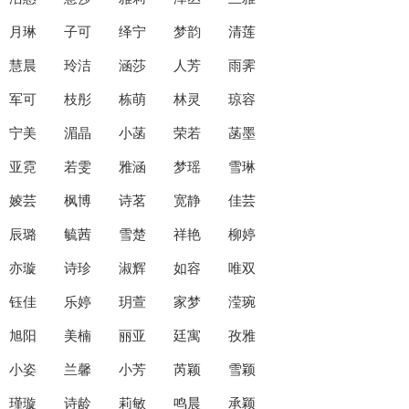
月琳 子可 绎宁 梦韵 清莲
慧晨 玲洁 涵莎 人芳 雨霁
军可 枝彤 栋萌 林灵 琼容
宁美 湄晶 小菡 荣若 菡墨
亚霓 若雯 雅涵 梦瑶 雪琳
婈芸 枫博 诗茗 宽静 佳芸
辰璐 毓茜 雪楚 祥艳 柳婷
亦璇 诗珍 淑辉 如容 唯双
钰佳 乐婷 玥萱 家梦 滢琬
旭阳 美楠 丽亚 廷寓 孜雅
小姿 兰馨 小芳 芮颖 雪颖
瑾璇 诗龄 莉敏 鸣晨 承颖