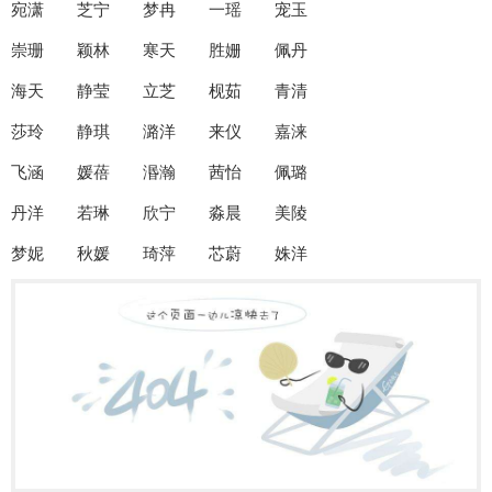
宛潇 芝宁 梦冉 一瑶 宠玉
崇珊 颖林 寒天 胜姗 佩丹
海天 静莹 立芝 枧茹 青清
莎玲 静琪 潞洋 来仪 嘉涞
飞涵 媛蓓 湣瀚 茜怡 佩璐
丹洋 若琳 欣宁 淼晨 美陵
梦妮 秋媛 琦萍 芯蔚 姝洋