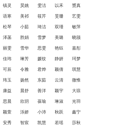
镇灵 昊姚 雯洁 以禾 赟真
语寒 美祁 筱芹 旻珊 艺雯
松琴 小茹 琦洁 双瑾 敏萍
泽菡 胜娟 雪梦 美璐 晓颀
丽雯 雪华 思雯 艳钰 嘉彤
佳玮 琳芳 媛纹 静妍 珂梦
可辰 令雅 君烨 颖倩 琪慧
玮玉 扬然 东茹 云清 微惟
康益 晨舒 善洋 颖宇 大琼
思晨 欣玥 葆瑜 琳淑 光羽
颖萱 泺娇 小沛 秋跃 鑫宁
安秀 智宸 凯慧 若瑶 莎秋