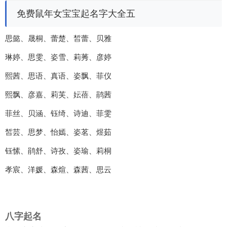
免费鼠年女宝宝起名字大全五
思懿、晟桐、蕾楚、皙蕾、贝雅
琳婷、思雯、姿雪、莉莠、彦婷
熙茜、思语、真语、姿飘、菲仪
熙飘、彦嘉、莉芙、妘蓓、鹃茜
菲丝、贝涵、钰绮、诗迪、菲雯
皙芸、思梦、怡嫣、姿茗、煜茹
钰愫、鹃舒、诗孜、姿瑜、莉桐
孝宸、洋媛、森煊、森茜、思云
八字起名