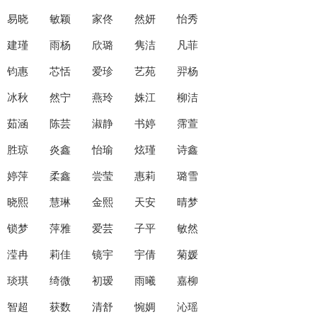
易晓 敏颖 家佟 然妍 怡秀
建瑾 雨杨 欣璐 隽洁 凡菲
钧惠 芯恬 爱珍 艺苑 羿杨
冰秋 然宁 燕玲 姝江 柳洁
茹涵 陈芸 淑静 书婷 霈萱
胜琼 炎鑫 怡瑜 炫瑾 诗鑫
婷萍 柔鑫 尝莹 惠莉 璐雪
晓熙 慧琳 金熙 天安 晴梦
锁梦 萍雅 爱芸 子平 敏然
滢冉 莉佳 镜宇 宇倩 菊媛
琰琪 绮微 初瑷 雨曦 嘉柳
智超 获数 清舒 惋婤 沁瑶