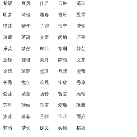
紫锾 爽风 佳若 云琳 清珠
明梦 琦佳 雅蓉 雪玲 昱霏
谨莲 蕾华 子骞 佳宁 梦瑜
琳葳 茗禹 文嘉 闵瑜 若平
乐荧 梦彤 琳菲 寒珊 婷芸
亚锋 佳俊 素丹 陈昭 文来
金婧 琦蓉 雯珊 丹熙 雯蕾
长秀 悦宁 溶辰 宇欣 秀华
爱莲 紫茹 扬铃 哲莹 雅镕
苏雅 瑜敏 珏倩 爱璐 琳雅
浚莹 琼菲 月佳 宝艺 雨升
梦晴 梦玥 姝文 奕诺 棋嘉