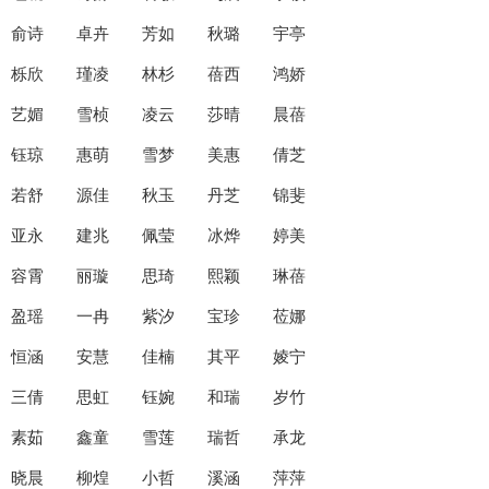
俞诗 卓卉 芳如 秋璐 宇亭
栎欣 瑾凌 林杉 蓓西 鸿娇
艺媚 雪桢 凌云 莎晴 晨蓓
钰琼 惠萌 雪梦 美惠 倩芝
若舒 源佳 秋玉 丹芝 锦斐
亚永 建兆 佩莹 冰烨 婷美
容霄 丽璇 思琦 熙颖 琳蓓
盈瑶 一冉 紫汐 宝珍 莅娜
恒涵 安慧 佳楠 其平 婈宁
三倩 思虹 钰婉 和瑞 岁竹
素茹 鑫童 雪莲 瑞哲 承龙
晓晨 柳煌 小哲 溪涵 萍萍