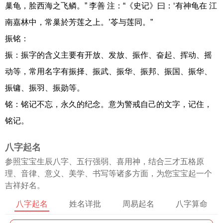
巢龟，脍西海之飞鳞。” 李善 注：“《史记》曰：‘有神龟在 江
南嘉林中，常巢於芳莲之上。’苓与莲同。”
振铭：
振：振字的含义主要有开放、发放、振作、奋起、挥动、摇
动等，常用名字有振择、振武、振华、振邦、振国、振华、
振镛、振羽、振勋等。
铭：铭记不忘，永久的纪念。意为警戒自己的文字，记住，
铭记。
八字起名
参照宝宝生辰八字、五行强弱、喜用神，结合三才五格原
理、音律、意义、美学、书写等诸多方面，为您宝宝起一个
吉祥好名。
八字起名
姓名详批
周易起名
八字算命