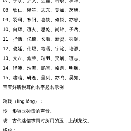
07、宇欧、启文、翌磊、语硕、承晖、
08、钦仁、韫笙、志东、竞如、茗钥、
09、羽珂、寒阳、喜钦、修锐、亦睿、
10、向辉、谊友、思乾、尚锦、子岳、
11、抒恬、亿楠、长顺、新贤、羽溯、
12、俊延、伟垲、筱濡、宇洺、培源、
13、文垚、鑫荣、瑞羽、奕斓、谊志、
14、译沛、浩海、鹏智、峪凯、明航、
15、啸晗、研逸、呈则、亦鸣、昊知、
宝宝好听悦耳的名字起名示例
玲珑（líng lóng）：
玲：形容玉碰击的声音。
珑：古代迷信求雨时所用的玉，上刻龙纹。
绍俊：