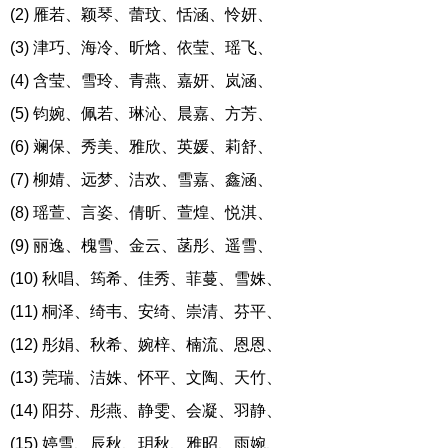
(2) 雁若、颖琴、蕾玟、恬涵、怜妍、
(3) 津巧、海冷、昕焓、依莹、瑶飞、
(4) 含莹、雪玲、青燕、嘉妍、岚涵、
(5) 钧婉、佩若、琳沁、晨嘉、方芳、
(6) 斓保、秀美、雅欣、英媛、莉舒、
(7) 柳婧、远梦、洁欢、雪嘉、鑫涵、
(8) 瑶萱、言姿、倩昕、萱煌、悦淇、
(9) 丽逸、槐雪、金云、菡彤、遥雪、
(10) 秋唱、筠希、佳秀、菲蔓、雪姝、
(11) 桐泽、绮韦、安绮、崇清、芬平、
(12) 彤娟、秋希、婉梓、楠流、恩恩、
(13) 莞瑞、洁姝、怀平、文陶、天竹、
(14) 阳芬、彤燕、静雯、会凝、羽静、
(15) 婷雪、辰秋、玥秋、雅昭、雨婉、