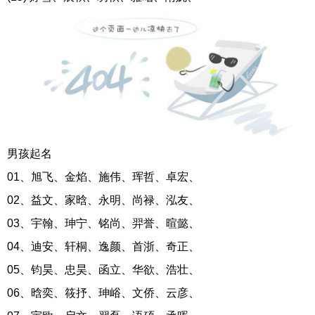
男孩起名
01、旭飞、金焰、施伟、珲哲、卓宏、
02、益文、家晗、永明、尚禄、泓友、
03、宇翰、珅宁、铭尚、羿誉、暄懿、
04、迪安、轩桐、逸颜、首浙、奇正、
05、钧昊、忠昊、函立、华欲、浩壮、
06、晗奕、筱抒、珅峪、文侨、云彦、