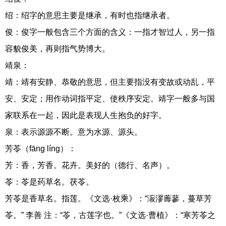
绍：绍字的意思主要是继承，有时也指继承者。
俊：俊字一般包含三个方面的含义：一指才智过人，另一指
容貌俊美，再则指气势博大。
靖泉：
靖：靖有安静、恭敬的意思，但主要指没有变故或动乱，平
安、安定；用作动词指平定、使秩序安定。靖字一般多与国
家联系在一起，因此是表现人生抱负的好字。
泉：表示源源不断。意为水源、源头。
芳苓（fāng líng）：
芳：香，芳香。花卉。美好的（德行、名声）。
苓：苓是药草名。茯苓。
芳苓是香草名。指莲。《文选·枚乘》：“漃漻薵蓼，蔓草芳
苓。” 李善 注：“苓，古莲字也。”《文选·曹植》：“寒芳苓之