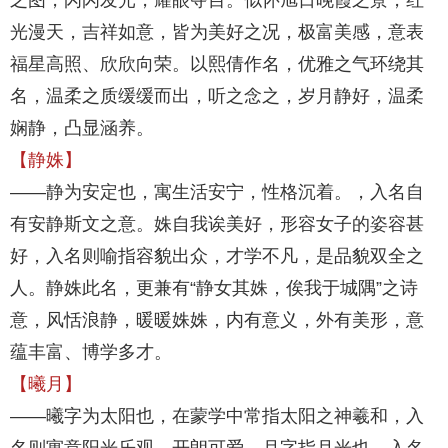
之图，闪闪发光，耀眼夺目。似怀旭日晚霞之景，红
光漫天，吉祥如意，皆为美好之况，极富美感，意表
福星高照、欣欣向荣。以熙倩作名，优雅之气环绕其
名，温柔之质缓缓而出，听之念之，岁月静好，温柔
娴静，凸显涵养。
【静姝】
——静为安定也，寓生活安宁，性格沉着。，入名自
有安静斯文之意。姝自我诶美好，形容女子的姿容甚
好，入名则喻指容貌出众，才学不凡，是品貌双全之
人。静姝此名，更兼有“静女其姝，俟我于城隅”之诗
意，风恬浪静，暖暖姝姝，内有意义，外有美形，意
蕴丰富、博学多才。
【曦月】
——曦字为太阳也，在蒙学中常指太阳之神羲和，入