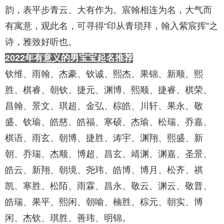
韵，表平步青云、大有作为。宸翰相连为名，大气而
有寓意，观此名，可寻得“印从青琐拜，翰入紫宸挥”之
诗，雅致好听也。
2022年有意义的男宝宝起名推荐
钦维、雨翰、杰豪、钦诚、熙杰、果锦、新顺、熙
胜、棋睿、朝钦、捷元、渊博、熙顺、捷睿、棋荣、
昌翰、景文、琪超、金弘、棕皓、川轩、果永、敬
盛、钦瑜、皓慈、皓福、寒硕、杰瑜、松瑞、乔嘉、
棋语、雨玄、朝博、捷胜、涛宇、渊翔、熙盛、新
朝、乔瑞、杰顺、博超、昌玄、靖渊、渊嘉、圣景、
皓云、新翔、朝境、尧玮、皓博、博月、松齐、祺
凯、寒胜、松陌、雨霖、昌永、敬云、渊云、敬普、
皓瑞、果平、熙闲、朝喻、楠胜、棕元、朝实、博
闲、杰钦、琪胜、善玮、明锦。