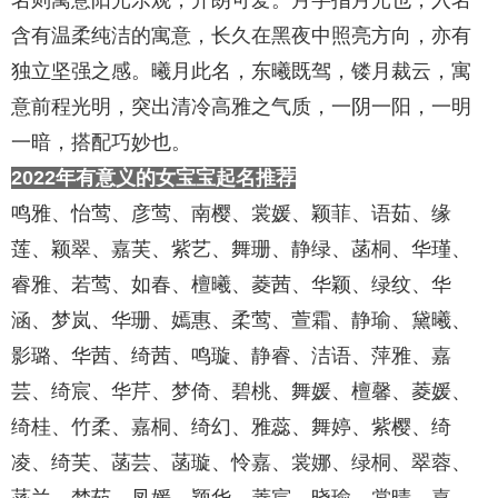
名则寓意阳光乐观，开朗可爱。月字指月光也，入名
含有温柔纯洁的寓意，长久在黑夜中照亮方向，亦有
独立坚强之感。曦月此名，东曦既驾，镂月裁云，寓
意前程光明，突出清冷高雅之气质，一阴一阳，一明
一暗，搭配巧妙也。
2022年有意义的女宝宝起名推荐
鸣雅、怡莺、彦莺、南樱、裳媛、颖菲、语茹、缘
莲、颖翠、嘉芙、紫艺、舞珊、静绿、菡桐、华瑾、
睿雅、若莺、如春、檀曦、菱茜、华颖、绿纹、华
涵、梦岚、华珊、嫣惠、柔莺、萱霜、静瑜、黛曦、
影璐、华茜、绮茜、鸣璇、静睿、洁语、萍雅、嘉
芸、绮宸、华芹、梦倚、碧桃、舞媛、檀馨、菱媛、
绮桂、竹柔、嘉桐、绮幻、雅蕊、舞婷、紫樱、绮
凌、绮芙、菡芸、菡璇、怜嘉、裳娜、绿桐、翠蓉、