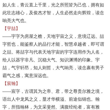
如人生，青云直上千里，光之所照皆为己也，拥有如
此壮志雄心，及俊杰才智，人生必然走向辉煌，读念
响亮大气也。
【宇喆】
——宇字为房屋之檐，天地宇宙之义，意境辽远。喆
字哲也，能鉴察人的品行才能，智慧卓越者，即可谓
之喆。将喆字与代表天地宇宙的宇字连用作为人名，
给人以器宇非凡、沉稳大气、知识渊博的印象。宇
喆，气宇轩昂，知人则哲，大气响亮，读念裹有男子
霸气之感，寓意深远也。
【宸翰】
——宸字，古谓其为之帝、君，带之尊贵尔雅之境，
语出人中龙凤之义，显才华横溢、前途似锦也。翰
字，所指翰林，为文采斐然、满腹经纶者，富有雅