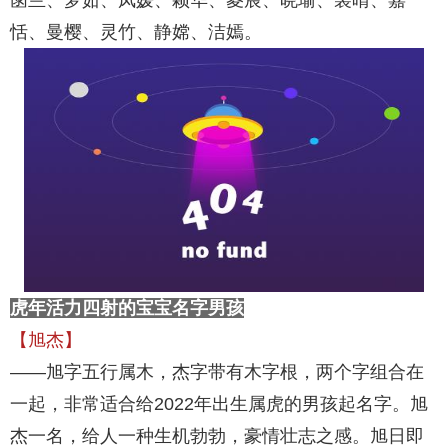
菡兰、梦茹、凤媛、颖华、菱宸、晓瑜、裳晴、嘉
恬、曼樱、灵竹、静嫦、洁嫣。
虎年活力四射的宝宝名字男孩
【旭杰】
——旭字五行属木，杰字带有木字根，两个字组合在
一起，非常适合给2022年出生属虎的男孩起名字。旭
杰一名，给人一种生机勃勃，豪情壮志之感。旭日即