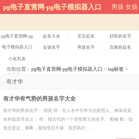
有才华-pg电子直营网
pg电子直营网-pg电子模拟器入口
男孩
女孩
pg电子直营网-pg
起名大全
宝宝起名
好听的名字
电子模拟器入口
女孩名字
男孩名字
百家姓起名
小名乳名
当前位置：
pg电子直营网-pg电子模拟器入口
>
tag标签
>
有才华
有才华
有才华有气势的男孩名字大全
有才华的男孩名字： 璟尧 璟：在人名中引申为光彩照人、神采奕奕、
吉祥如意等含义； 尧：指古代的一个圣明君王的名字。 毅楠 毅：指
意志坚定、果断，寓指坚忍不拔、雷厉风行；...