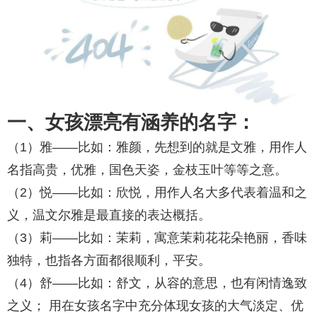
一、女孩漂亮有涵养的名字：
（1）雅——比如：雅颜，先想到的就是文雅，用作人
名指高贵，优雅，国色天姿，金枝玉叶等等之意。
（2）悦——比如：欣悦，用作人名大多代表着温和之
义，温文尔雅是最直接的表达概括。
（3）莉——比如：茉莉，寓意茉莉花花朵艳丽，香味
独特，也指各方面都很顺利，平安。
（4）舒——比如：舒文，从容的意思，也有闲情逸致
之义； 用在女孩名字中充分体现女孩的大气淡定、优