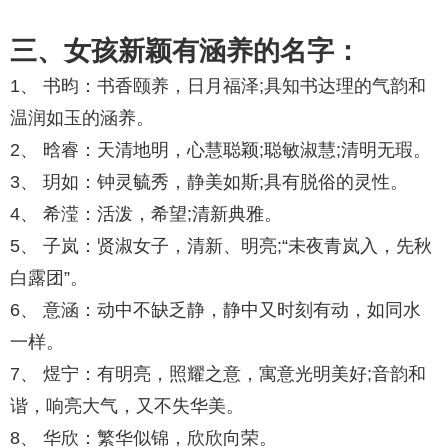
三、女孩新颖有涵养的名字：
1、 书昀：书香颐养，日月福泽;具知书达理的气韵和
温润如玉的涵养。
2、 晗睿：天清地明，心慧聪颖;聪敏淑慧;清明无瑕。
3、 玥如：钟灵毓秀，静美如斯;具有脱俗的灵性。
4、 希滢：活泼，希望;清新典雅。
5、 子岚：贤淑女子，清新、明亮;“未夜青岚入，先秋
白露团”。
6、 意涵：动中不缺乏静，静中又时刻有动，如同水
一样。
7、 煜宁：有明亮，照耀之意，寓意光明美好;音韵和
谐，响亮大气，又不失华美。
8、 华欣：繁华似锦，欣欣向荣。