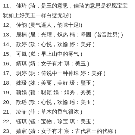
11、 佳琦 (琦，是玉的意思，佳琦的意思是祝愿宝宝
犹如上好美玉一样白璧无暇!)
12、 伶韵 (灵气逼人，韵味十足!)
13、 晟楠 (晟：光耀，炽热 楠：坚固 (谐音胜男) )
14、 歆婷 (歆：心悦，欢愉 婷：美好 )
15、 可岚 (岚：早上山中的雾气 )
16、 婧琪 (婧：女子有才 琪：美玉 )
17、 玥婷 (玥：传说中一种神珠 婷：美好 )
18、 姝瑗 (姝：美丽，美好 瑗：璧玉 )
19、 颖娟 (颖：聪颖 娟：娟秀，秀美 )
20、 歆瑶 (歆：心悦，欢愉 瑶：美玉 )
21、 凌菲 (菲：草木的香气很浓 )
22、 钰琪 (钰：宝物，珍宝 琪：美玉 )
23、 婧宸 (婧：女子有才 宸：古代君王的代称 )