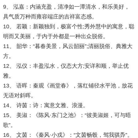
9、 泓嘉：内涵充盈，清净如一潭清水，和乐美好，
具气质万种而雍容端庄的吉祥富态感。
10、 若颖：新颖独到，极富个性;秀外慧中的寓意，聪
明而又美丽，于内于外都是一种出众脱俗。
11、 韶华：“暮春美景，风云韶丽”;清丽脱俗、典雅大
方。
12、 泓仪：丰盈泓水，仪态大方;安详和顺，举止优
雅。
13、 语晖：秦观《画堂春》，落红铺径水平池，放花
无语对斜晖。
14、 诗茵：诗：寓意文雅、浪漫。
15、 美淑：《陈风·东门之池》：“彼美淑姬，可与晤
歌”。
16、 文茵：《秦风·小戎》：“文茵畅毂，驾我骐馵”。