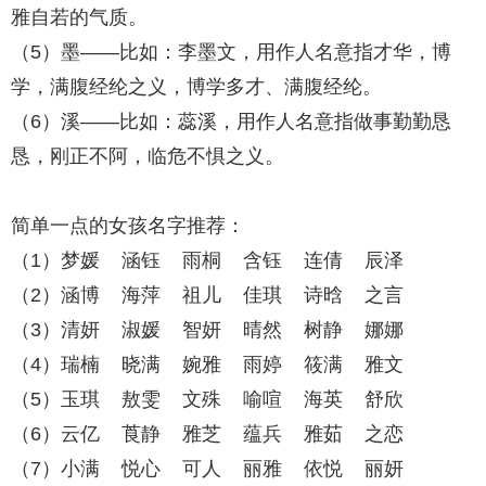
雅自若的气质。
（5）墨——比如：李墨文，用作人名意指才华，博
学，满腹经纶之义，博学多才、满腹经纶。
（6）溪——比如：蕊溪，用作人名意指做事勤勤恳
恳，刚正不阿，临危不惧之义。
简单一点的女孩名字推荐：
（1）梦媛 涵钰 雨桐 含钰 连倩 辰泽
（2）涵博 海萍 祖儿 佳琪 诗晗 之言
（3）清妍 淑媛 智妍 晴然 树静 娜娜
（4）瑞楠 晓满 婉雅 雨婷 筱满 雅文
（5）玉琪 敖雯 文殊 喻喧 海英 舒欣
（6）云亿 莨静 雅芝 蕴兵 雅茹 之恋
（7）小满 悦心 可人 丽雅 依悦 丽妍