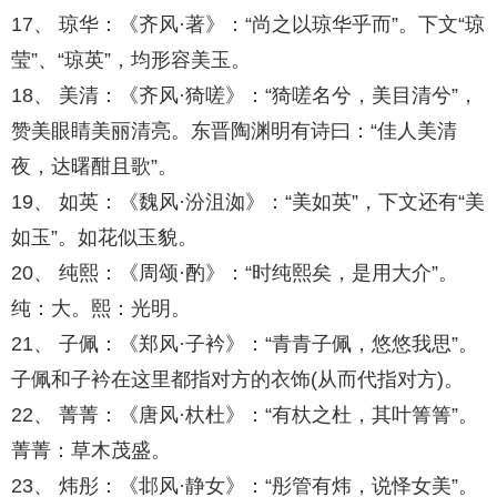
17、 琼华：《齐风·著》：“尚之以琼华乎而”。下文“琼
莹”、“琼英”，均形容美玉。
18、 美清：《齐风·猗嗟》：“猗嗟名兮，美目清兮”，
赞美眼睛美丽清亮。东晋陶渊明有诗曰：“佳人美清
夜，达曙酣且歌”。
19、 如英：《魏风·汾沮洳》：“美如英”，下文还有“美
如玉”。如花似玉貌。
20、 纯熙：《周颂·酌》：“时纯熙矣，是用大介”。
纯：大。熙：光明。
21、 子佩：《郑风·子衿》：“青青子佩，悠悠我思”。
子佩和子衿在这里都指对方的衣饰(从而代指对方)。
22、 菁菁：《唐风·杕杜》：“有杕之杜，其叶箐箐”。
菁菁：草木茂盛。
23、 炜彤：《邶风·静女》：“彤管有炜，说怿女美”。