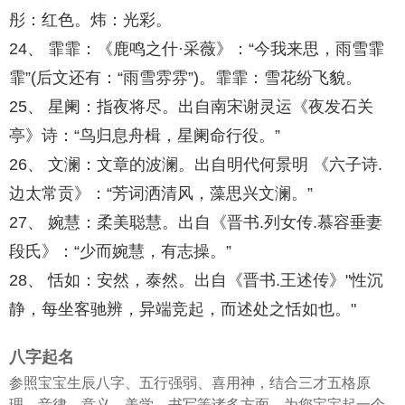
彤：红色。炜：光彩。
24、 霏霏：《鹿鸣之什·采薇》：“今我来思，雨雪霏
霏”(后文还有：“雨雪雰雰”)。霏霏：雪花纷飞貌。
25、 星阑：指夜将尽。出自南宋谢灵运《夜发石关
亭》诗：“鸟归息舟楫，星阑命行役。”
26、 文澜：文章的波澜。出自明代何景明 《六子诗.
边太常贡》：“芳词洒清风，藻思兴文澜。”
27、 婉慧：柔美聪慧。出自《晋书.列女传.慕容垂妻
段氏》：“少而婉慧，有志操。”
28、 恬如：安然，泰然。出自《晋书.王述传》"性沉
静，每坐客驰辨，异端竞起，而述处之恬如也。"
八字起名
参照宝宝生辰八字、五行强弱、喜用神，结合三才五格原
理、音律、意义、美学、书写等诸多方面，为您宝宝起一个