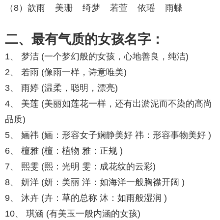
（8）歆雨 美珊 绮梦 若萱 依瑶 雨蝶
二、最有气质的女孩名字：
1、 梦洁 (一个梦幻般的女孩，心地善良，纯洁)
2、 若雨 (像雨一样，诗意唯美)
3、 雨婷 (温柔，聪明，漂亮)
4、 美莲 (美丽如莲花一样，还有出淤泥而不染的高尚
品质)
5、 婳祎 (婳：形容女子娴静美好 祎：形容事物美好 )
6、 檀雅 (檀：植物 雅：正规 )
7、 熙雯 (熙：光明 雯：成花纹的云彩)
8、 妍洋 (妍：美丽 洋：如海洋一般胸襟开阔 )
9、 沐卉 (卉：草的总称 沐：如雨般湿润 )
10、 琪涵 (有美玉一般内涵的女孩)