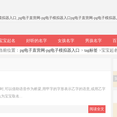
子模拟器入口
_
pg电子直营网-pg电子模拟器入口
pg电子直营网-pg电子模拟
宝宝起名
好听的名字
女孩名字
男孩名字
百
当前位置：
pg电子直营网-pg电子模拟器入口
>
tag标签
>宝宝起
时,可以借助语音作为桥梁,用甲字的字形表示乙字的语意,或用乙字
宝宝取名...
阅读全文