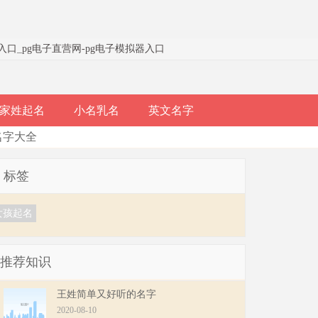
器入口
_
pg电子直营网-pg电子模拟器入口
家姓起名
小名乳名
英文名字
名字大全
标签
女孩起名
推荐知识
王姓简单又好听的名字
2020-08-10