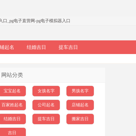
器入口
_
pg电子直营网-pg电子模拟器入口
铺起名
结婚吉日
提车吉日
网站分类
宝宝起名
女孩名字
男孩名字
百家姓起名
公司起名
店铺起名
结婚吉日
提车吉日
搬家吉日
吉日