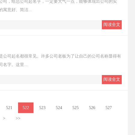
公司，给总公司起名字，一定要大气一点，能够体现出公司的实
寓意好、简洁...
阅读全文
是公司起名都很常见。许多公司老板为了让自己的公司名称显得有
名字。这里...
阅读全文
521
522
523
524
525
526
527
>
>>