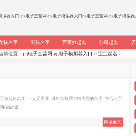
子模拟器入口
_
pg电子直营网-pg电子模拟器入口
pg电子直营网-pg电子模拟
女孩名字
男孩名字
百家姓起名
公司起名
店
当前位置：
pg电子直营网-pg电子模拟器入口
>
宝宝起名
>
管起何名字, 一定要避开, 其姓名数理大凶大恶的名字. 符合八字
如缺金...
阅读全文