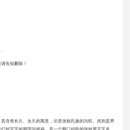
敬请告知删除！
，其含有长久、永久的寓意，示意张姓氏族的兴旺。杰则是男
母们对宝宝的期望与祝福，是一个顺口好听的张姓男宝宝名