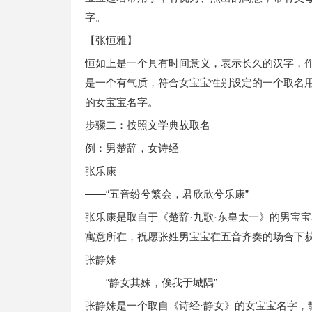
字。
【张恒雅】
恒如上是一个具有时间意义，表示长久的汉字，
是一个有气质，符合女宝宝性别设定的一个取名
的女宝宝名字。
步骤二：按照文学典故取名
例：男楚辞，女诗经
张乐康
——“五音纷兮繁会，君欣欣兮乐康”
张乐康是取自于《楚辞·九歌·东皇太一》的男宝
寓意所在，祝愿张姓男宝宝在五音齐奏的场合下
张静姝
——“静女其姝，俟我于城隅”
张静姝是一个取自《诗经·静女》的女宝宝名字，