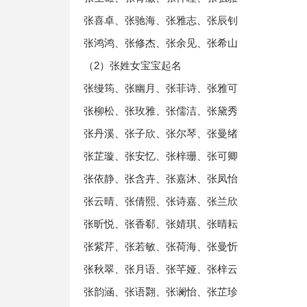
张喜卓、张驰海、张雅志、张辰钊
张鸿鸿、张修杰、张余见、张希山
（2）张姓女宝宝起名
张缦筠、张幽月、张菲诗、张雅可
张柳松、张玫雅、张儒洁、张黛秀
张丹溪、张子欣、张尔琴、张曼绪
张芷璇、张安忆、张梓珊、张可卿
张依静、张含卉、张嘉沐、张凤怡
张云晴、张倩熙、张诗嘉、张兰欣
张昕悦、张香郗、张婧琪、张晴耘
张紫芹、张若敏、张荷海、张曼忻
张秋翠、张月语、张芊娅、张梓云
张韵涵、张语翾、张谰怡、张芷珍