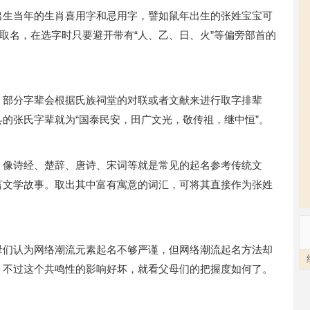
出生当年的生肖喜用字和忌用字，譬如鼠年出生的张姓宝宝可
来取名，在选字时只要避开带有“人、乙、日、火”等偏旁部首的
，部分字辈会根据氏族祠堂的对联或者文献来进行取字排辈
的张氏字辈就为“国泰民安，田广文光，敬传祖，继中恒”。
，像诗经、楚辞、唐诗、宋词等就是常见的起名参考传统文
言文学故事。取出其中富有寓意的词汇，可将其直接作为张姓
母们认为网络潮流元素起名不够严谨，但网络潮流起名方法却
。不过这个共鸣性的影响好坏，就看父母们的把握度如何了。