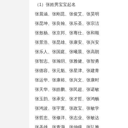
（1）张姓男宝宝起名
张晨涵、张刚昆、张俊艾、张昊明
张昆坤、张良翰、张乐圣、张宗洁
张敖杨、张京邦、张骞仕、张和顺
张景浩、张昆雄、张康安、张兴安
张乐人、张国庭、张曦晨、张高朗
张智志、张瀚玥、张雅健、张智勇
张德容、张元魁、张星津、张建青
张运华、张康裕、张兴文、张康时
张天华、张皓鹏、张民超、张诺敏
张玉韵、张承安、张才哲、张鸿畅
张鸿波、张宇寰、张政宝、张敏学
张哲忠、张修洋、张志业、张敏达
张圣雄、张青灏、张仲瞳、张弘雅