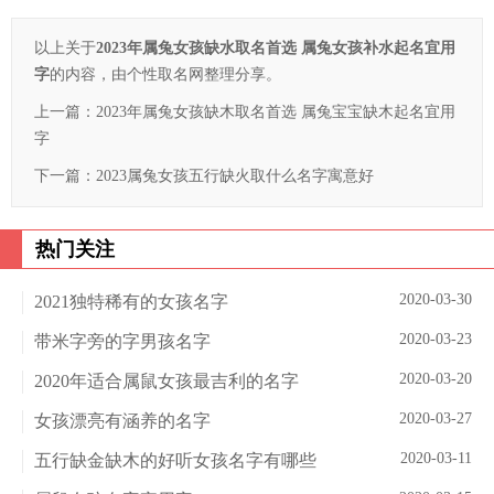
以上关于
2023年属兔女孩缺水取名首选 属兔女孩补水起名宜用
字
的内容，由个性取名网整理分享。
上一篇：
2023年属兔女孩缺木取名首选 属兔宝宝缺木起名宜用
字
下一篇：
2023属兔女孩五行缺火取什么名字寓意好
热门关注
2020-03-30
2021独特稀有的女孩名字
2020-03-23
带米字旁的字男孩名字
2020-03-20
2020年适合属鼠女孩最吉利的名字
2020-03-27
女孩漂亮有涵养的名字
2020-03-11
五行缺金缺木的好听女孩名字有哪些