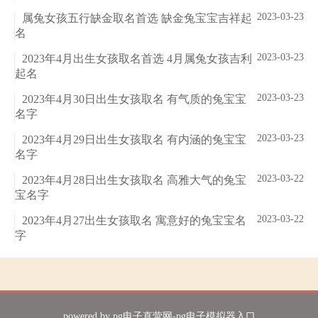
2023-03-23
属兔女孩五行缺金取名首选 缺金兔宝宝吉祥起
名
2023-03-23
2023年4月出生女孩取名首选 4月属兔女孩吉利
起名
2023-03-23
2023年4月30日出生女孩取名 有气质的兔宝宝
名字
2023-03-23
2023年4月29日出生女孩取名 有内涵的兔宝宝
名字
2023-03-22
2023年4月28日出生女孩取名 高雅大气的兔宝
宝名字
2023-03-22
2023年4月27出生女孩取名 寓意好的兔宝宝名
字
powered by
pg电子直营网-pg电子模拟器入口