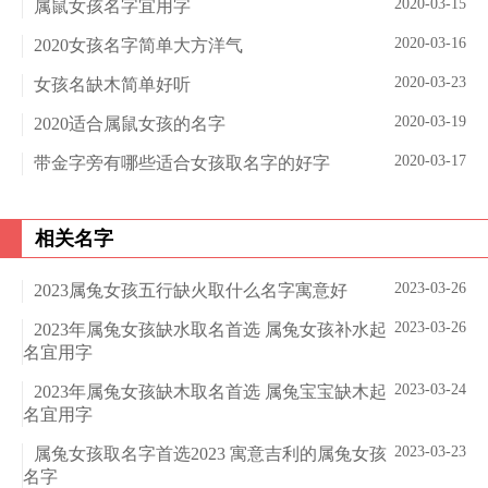
2020-03-15
属鼠女孩名字宜用字
2020-03-16
2020女孩名字简单大方洋气
2020-03-23
女孩名缺木简单好听
2020-03-19
2020适合属鼠女孩的名字
2020-03-17
带金字旁有哪些适合女孩取名字的好字
相关名字
2023-03-26
2023属兔女孩五行缺火取什么名字寓意好
2023-03-26
2023年属兔女孩缺水取名首选 属兔女孩补水起
名宜用字
2023-03-24
2023年属兔女孩缺木取名首选 属兔宝宝缺木起
名宜用字
2023-03-23
属兔女孩取名字首选2023 寓意吉利的属兔女孩
名字