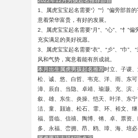
2022年12月男孩起名推荐部首
1、属虎宝宝起名需要“冫”“氵”偏旁部
意着荣华富贵，有好的发展。
2、属虎宝宝起名需要“月”、“心”、“忄
充实满足的美好祝愿。
3、属虎宝宝起名需要“衣”、“彡”、“巾
风和气势，寓意着能有所成就。
本月出生属虎男孩起名推荐
时立、子谡、
松、诚、悠、白哲、韦克、洋、雨、东可
漳、辰自、当隐、卓靖、瑜灏、充、滨、
叙、雄、东生、炎操、恺天、叶洋、东宁
洁、童、颢迪、松石、霏、环、裕文、继
福、晋临、信禧、陶博、锵、卓、票资、
多、永福、峦拥、昂、鸥、璋、海、培必