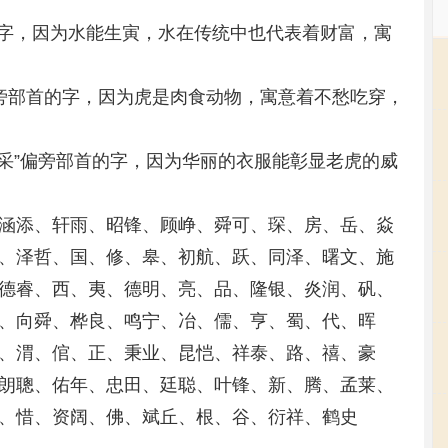
首的字，因为水能生寅，水在传统中也代表着财富，寓
”偏旁部首的字，因为虎是肉食动物，寓意着不愁吃穿，
”、“采”偏旁部首的字，因为华丽的衣服能彰显老虎的威
涵添、轩雨、昭锋、顾峥、舜可、琛、房、岳、焱
、泽哲、国、修、皋、初航、跃、同泽、曙文、施
德睿、西、夷、德明、亮、品、隆银、炎润、矾、
、向舜、桦良、鸣宁、冶、儒、亨、蜀、代、晖
、渭、倌、正、秉业、昆恺、祥泰、路、禧、豪
朗聰、佑年、忠田、廷聪、叶锋、新、腾、孟莱、
、惜、资阔、佛、斌丘、根、谷、衍祥、鹤史