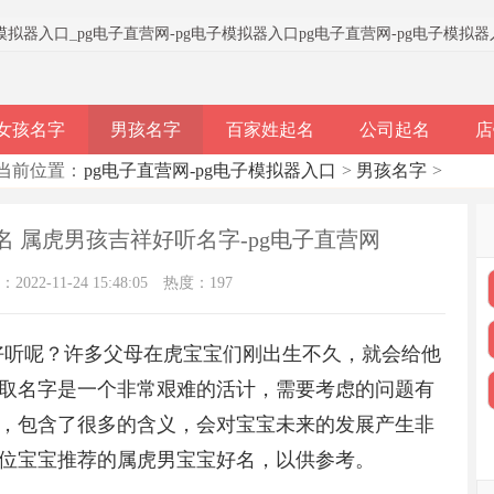
子模拟器入口
_
pg电子直营网-pg电子模拟器入口
pg电子直营网-pg电子模拟
女孩名字
男孩名字
百家姓起名
公司起名
店
当前位置：
pg电子直营网-pg电子模拟器入口
>
男孩名字
>
起名 属虎男孩吉祥好听名字-pg电子直营网
022-11-24 15:48:05
热度：197
祥好听呢？许多父母在虎宝宝们刚出生不久，就会给他
取名字是一个非常艰难的活计，需要考虑的问题有
，包含了很多的含义，会对宝宝未来的发展产生非
位宝宝推荐的属虎男宝宝好名，以供参考。