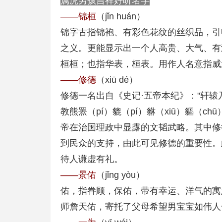
属虎男孩吉祥好听名字
——锦桓
（jǐn huán）
锦字古指锦袍、有彩色花纹的丝织品，引
之义。更能显示出一个人高贵、大气、有
桓桓；也指华表，桓表。用作人名意指威
——修德
（xiū dé）
修德一名出自《史记·五帝本纪》："轩
教熊罴（pí）貔（pí）貅（xiū）貙（
帝在治国理政中显露的文韬武略。其中修
到民众的支持，由此可见修德的重要性。
待人谦虚有礼。
——景佑
（jǐng yòu）
佑，指眷顾，保佑，带有幸运、洋气的寓
师詹天佑，寄托了父母希望男宝宝如伟人