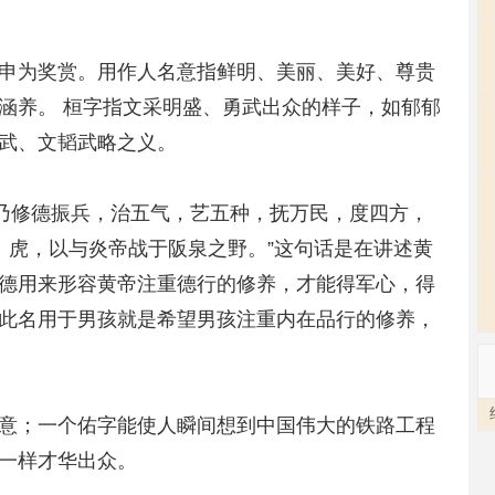
申为奖赏。用作人名意指鲜明、美丽、美好、尊贵
涵养。 桓字指文采明盛、勇武出众的样子，如郁郁
武、文韬武略之义。
辕乃修德振兵，治五气，艺五种，抚万民，度四方，
chū）虎，以与炎帝战于阪泉之野。”这句话是在讲述黄
德用来形容黄帝注重德行的修养，才能得军心，得
此名用于男孩就是希望男孩注重内在品行的修养，
意；一个佑字能使人瞬间想到中国伟大的铁路工程
一样才华出众。