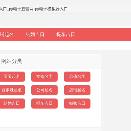
器入口
_
pg电子直营网-pg电子模拟器入口
铺起名
结婚吉日
提车吉日
网站分类
宝宝起名
女孩名字
男孩名字
百家姓起名
公司起名
店铺起名
结婚吉日
提车吉日
搬家吉日