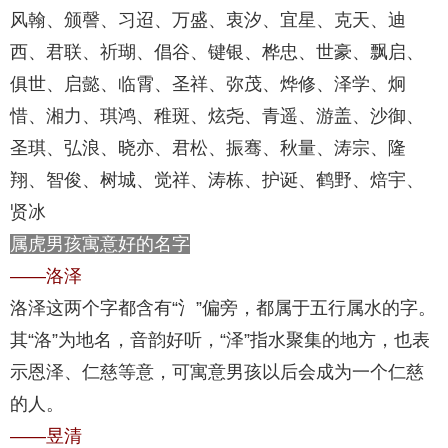
风翰、颁謦、习迢、万盛、衷汐、宜星、克天、迪
西、君联、祈瑚、倡谷、键银、桦忠、世豪、飘启、
俱世、启懿、临霄、圣祥、弥茂、烨修、泽学、炯
惜、湘力、琪鸿、稚斑、炫尧、青遥、游盖、沙御、
圣琪、弘浪、晓亦、君松、振骞、秋量、涛宗、隆
翔、智俊、树城、觉祥、涛栋、护诞、鹤野、焙宇、
贤冰
属虎男孩寓意好的名字
——洛泽
洛泽这两个字都含有“氵”偏旁，都属于五行属水的字。
其“洛”为地名，音韵好听，“泽”指水聚集的地方，也表
示恩泽、仁慈等意，可寓意男孩以后会成为一个仁慈
的人。
——昱清