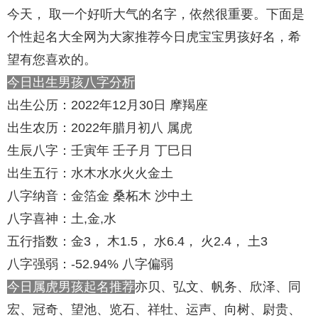
今天， 取一个好听大气的名字，依然很重要。下面是
个性起名大全网为大家推荐今日虎宝宝男孩好名，希
望有您喜欢的。
今日出生男孩八字分析
出生公历：2022年12月30日 摩羯座
出生农历：2022年腊月初八 属虎
生辰八字：壬寅年 壬子月 丁巳日
出生五行：水木水水火火金土
八字纳音：金箔金 桑柘木 沙中土
八字喜神：土,金,水
五行指数：金3， 木1.5， 水6.4， 火2.4， 土3
八字强弱：-52.94% 八字偏弱
今日属虎男孩起名推荐
亦贝、弘文、帆务、欣泽、同
宏、冠奇、望池、览石、祥牡、运声、向树、尉贵、