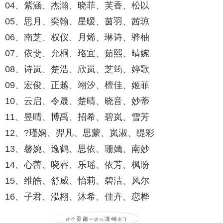
04、紫涵、杰瀚、晓菲、芙香、松以
05、思月、奕翰、星暧、茵羽、茜琼
06、南芝、权仪、月烯、琳诗、骅柚
07、依斐、允桐、珞宜、茹熙、晴婉
08、诗岚、楚浩、欣岚、芝筠、婷歌
09、宏俊、正越、翊汐、檀佳、姬菲
10、云启、令晟、楚晴、晓音、妙蒂
11、昱晴、博禹、招希、碧岚、雪芳
12、?瑾娴、羿凡、思蒙、岚淑、缇彩
13、馨婉、逸鹤、思依、珊嫣、南妙
14、心蕾、晓睿、乐瑶、依芳、枫盼
15、维皓、舒威、怡莉、碧洁、风尔
16、子君、泓栩、沐希、佳卉、恋桦