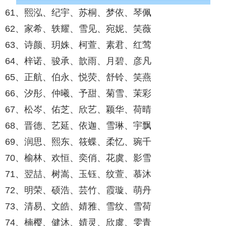
61、熙泓、纪宇、苏桐、梦依、琴佩
62、家希、轶耀、雪见、宛妮、笑薇
63、诗颜、玥姝、柯萱、素君、红莺
64、梓诺、骏承、歆雨、月碧、彦凡
65、正航、伯永、悦荧、舒铃、笑燕
66、汐彤、仲曦、予甜、菊雪、茉彩
67、松岑、佑芝、欣艺、颖华、荷晴
68、晋德、艺延、依迦、雪琳、宇飘
69、润思、熙东、筱蝶、柔忆、琬千
70、榆林、欢恒、奕俏、花虞、影雪
71、翌喆、树嵩、玉钰、纹萱、慕沐
72、明荣、硕浩、芸竹、霞璇、萌丹
73、清易、文皓、婧雅、雪纹、雪荷
74、楠樱、健沐、婧灵、欣虞、雯青