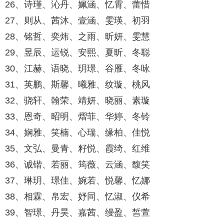
26、诗瑾、沁丹、姵涵、忆霄、蕾惜
27、则从、茜沐、壹涵、雯瑛、初羽
28、铭哲、奕炜、之雨、昕妍、雯慧
29、昱辰、运锐、安熙、夏昕、冬聪
30、江赫、语晓、玥璟、谷雁、冬咏
31、英鹏、斯馨、曦雅、纹璇、桃风
32、骁轩、翰荣、靖妍、晓丽、素璇
33、恩奇、昭明、熠菲、华婷、冬铃
34、娴雅、笑楠、心瑞、缘柏、佳悦
35、文弘、曼青、籽悦、霞绮、红维
36、诚锴、若丽、筠薇、云涵、馥笑
37、琳玥、璟佳、婉若、悦馨、忆娜
38、相霖、帛宏、妤同、忆淑、仪希
39、智璟、丹昊、嘉茜、缦盈、皙萱