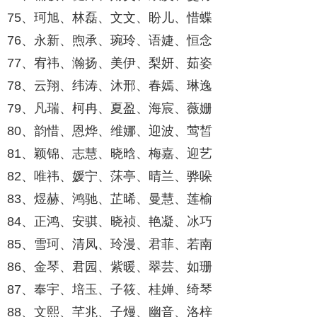
75、珂旭、林磊、文文、盼儿、惜蝶
76、永新、煦承、琬玲、语婕、恒念
77、宥祎、瀚扬、美伊、梨妍、茹姿
78、云翔、纬涛、沐邢、春嫣、琳逸
79、凡瑞、柯冉、夏盈、海宸、薇姗
80、韵惜、恩烨、维娜、迎波、莺皙
81、颖锦、志慧、晓晗、梅嘉、迎艺
82、唯祎、媛宁、莯亭、晴兰、骅哚
83、煜赫、鸿驰、芷晞、曼慧、莲榆
84、正鸿、安骐、晓祯、艳凝、冰巧
85、雪珂、清凤、玲漫、君菲、若南
86、金琴、君园、紫暖、翠芸、如珊
87、奉宇、培玉、子筱、桂婵、绮琴
88、文熙、芊兆、子熳、幽音、洛梓