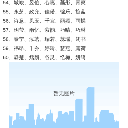
54、城峻、昱伯、心惠、菡彤、青爽
55、永芝、政允、佳偌、锦乐、旋蓝
56、诗意、凤玉、千宜、丽嫣、雨蝶
57、玥莹、雨忆、紫韵、巧晴、巧琳
58、泰宁、泓茗、瑞若、蕊瑶、筠书
59、祎昂、千乔、婷玲、慧燕、露荷
60、淼楚、熠麟、谷灵、忆梅、妍绮