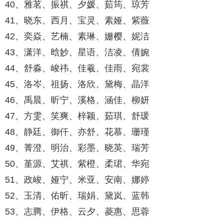
40、雅茗、振祺、夕媛、茹筠、琼芳
41、晓东、西月、宝灵、素娅、紫薇
42、奕焱、艺楠、素琳、姗樱、妮洁
43、潇洋、晗妙、星语、洁凌、倩婉
44、舒淼、峻祎、佳羲、佳雨、宛裳
45、洛岑、祖扬、洛欣、黛梅、晶洋
46、禹晨、昕宁、溪格、涵佳、柳妍
47、方雯、笑爽、梓颖、茹琪、舒瑗
48、静廷、御仟、亦舒、花慕、珊瑾
49、菁澄、明治、彩墨、晓英、瑞芳
50、堇源、艾祺、紫橙、柔珺、华宛
51、政峻、娅宁、米亚、安南、娜婷
52、玉清、佑昕、瑞娟、黛岚、蓝韩
53、志腾、伊格、云夕、菱惠、思蓉