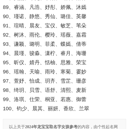
89、睿涵、凡浩、妤彤、娇佩、沐嫣
90、瑾诺、静悠、秀仙、璐佳、英馨
91、瑄晴、晨友、宝仪、敏芝、苇朵
92、树沐、雨伦、樱玲、瑶薇、嘉霜
93、谦颖、璐明、菲柔、蝶嫣、倩蒂
94、晨瑾、骏淼、潇柠、睿月、海珊
95、昕仪、婧丹、恬柚、思雅、荣宝
96、瑶翰、天喻、雨玲、寒菊、霎妙
97、萱妤、怡成、玥齐、雪芷、珊彦
98、绮玥、贝雪、语舒、清熙、麦新
99、洛琪、仕荣、桐亚、若惠、御蕾
100、钧少、晨其、丽妍、香欣、兰翠
以上关于
2024年龙宝宝取名字女孩参考
的内容，由个性起名网