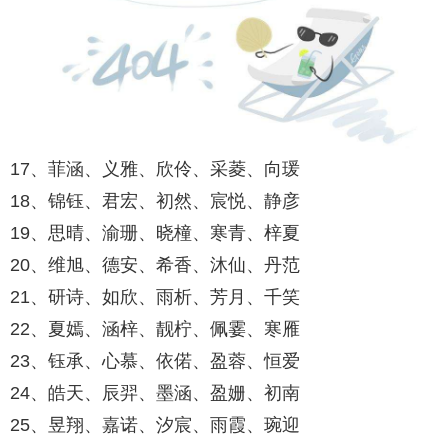
17、菲涵、义雅、欣伶、采菱、向瑗
18、锦钰、君宏、初然、宸悦、静彦
19、思晴、渝珊、晓橦、寒青、梓夏
20、维旭、德安、希香、沐仙、丹范
21、研诗、如欣、雨析、芳月、千笑
22、夏嫣、涵梓、靓柠、佩霎、寒雁
23、钰承、心慕、依偌、盈蓉、恒爱
24、皓天、辰羿、墨涵、盈姗、初南
25、昱翔、嘉诺、汐宸、雨霞、琬迎