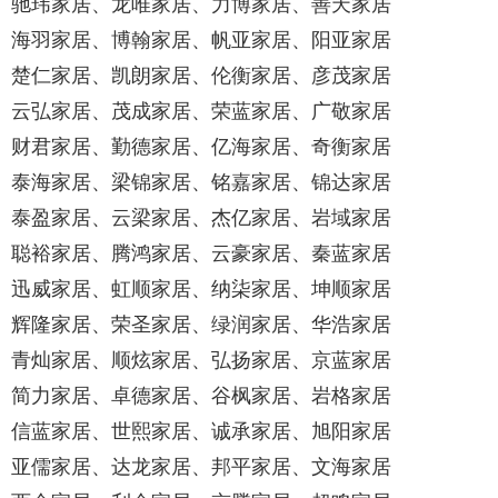
驰玮家居、龙唯家居、力博家居、善天家居
海羽家居、博翰家居、帆亚家居、阳亚家居
楚仁家居、凯朗家居、伦衡家居、彦茂家居
云弘家居、茂成家居、荣蓝家居、广敬家居
财君家居、勤德家居、亿海家居、奇衡家居
泰海家居、梁锦家居、铭嘉家居、锦达家居
泰盈家居、云梁家居、杰亿家居、岩域家居
聪裕家居、腾鸿家居、云豪家居、秦蓝家居
迅威家居、虹顺家居、纳柒家居、坤顺家居
辉隆家居、荣圣家居、绿润家居、华浩家居
青灿家居、顺炫家居、弘扬家居、京蓝家居
简力家居、卓德家居、谷枫家居、岩格家居
信蓝家居、世熙家居、诚承家居、旭阳家居
亚儒家居、达龙家居、邦平家居、文海家居