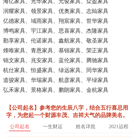
海亿家具、光华家具、元俊家具、众盈家具
润耀家具、领景家具、优奥家具、志灿家具
亿德家具、域雨家具、翔宸家具、世华家具
博鸣家具、宇江家具、思喜家具、杰隆家具
勤享家具、伦诺家具、鑫航家具、敬圣家具
烽唯家具、青恩家具、慕锦家具、荣正家具
锦文家具、兆安家具、蓝伦家具、腾驰家具
杭仕家具、恒盛家具、绿远家具、同华家具
道骏家具、华瑞家具、航彦家具、平绿家具
弘禾家具、景格家具、鹏朗家具、金杭家具
【公司起名】参考您的生辰八字，结合五行喜忌用
字，为您起一个财源丰茂、吉祥大气的品牌美名。
公司起名
一生财运
姓名详批
2021运程