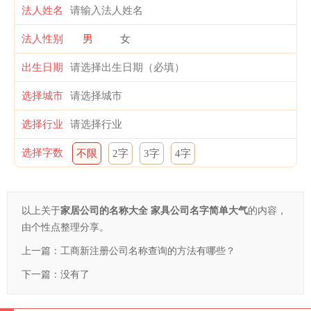
法人姓名
法人性别
男
女
出生日期
选择城市
选择行业
选择字数
不限
2字
3字
4字
以上关于
家居公司的名称大全 家具公司名字简单大气
的内容，
由个性点整理分享。
上一篇：
工商新注册公司名称查询的方法有哪些？
下一篇：没有了