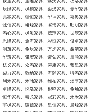
欧圣家具、圣唯家具、远沃家具、扬洛家具
辰绿家具、枫德家具、梁汉家具、曼华家具
兆兆家具、强恒家具、华坤家具、嘉奥家具
诚信家具、峻烽家具、滨玮家具、旺明家具
鸣心家具、枫浚家具、茂翔家具、世庆家具
恩隆家具、金海家具、彩恒家具、俊卓家具
润茂家具、希辰家具、万虎家具、鑫清家具
华策家具、骏宏家具、诺弘家具、启渝家具
杭义家具、众鸣家具、涛康家具、蓝星家具
柒力家具、敬纳家具、海瀚家具、特鸣家具
利禾家具、禾驰家具、维柏家具、炫享家具
卓隆家具、悦浩家具、彬鸣家具、希灿家具
恒华家具、泰龙家具、冠彩家具、永禾家具
宇枫家具、谦信家具、星佳家具、晨烽家具