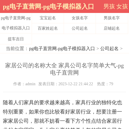
pg电子直营网-pg电子模拟器入口
男孩
女孩
pg电子直营网-pg
宝宝起名
女孩名字
男孩名字
电子模拟器入口
百家姓起名
公司起名
店铺起名
提车吉日
当前位置：
pg电子直营网-pg电子模拟器入口
>
公司起名
>
家居公司的名称大全 家具公司名字简单大气-pg
电子直营网
作者：admin
发表日期：2023-12-22 21:44:22
热度：79
随着人们家具的要求越来越高，家具行业的独特化也
特别重要，如果你也比较看好家居行业，想要注册一
家家居公司，那就不妨看一看下方个性点结合家居行