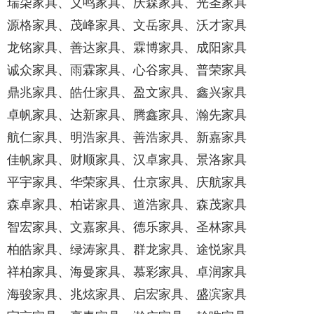
瑞柒家具、义鸣家具、庆森家具、光圣家具
源格家具、茂峰家具、文岳家具、沃才家具
龙铭家具、善达家具、霖博家具、成阳家具
诚众家具、雨霖家具、心谷家具、普荣家具
鼎兆家具、皓仕家具、盈文家具、鑫兴家具
卓帆家具、达新家具、腾鑫家具、瀚先家具
航仁家具、明浩家具、善浩家具、新嘉家具
佳帆家具、财顺家具、汉卓家具、景洛家具
平宇家具、华荣家具、仕京家具、庆航家具
森卓家具、柏诺家具、道浩家具、森茂家具
智宏家具、文嘉家具、德乐家具、圣林家具
柏皓家具、绿涛家具、群龙家具、途悦家具
祥柏家具、海曼家具、慕彩家具、卓润家具
海骏家具、兆炫家具、启宏家具、盛滨家具