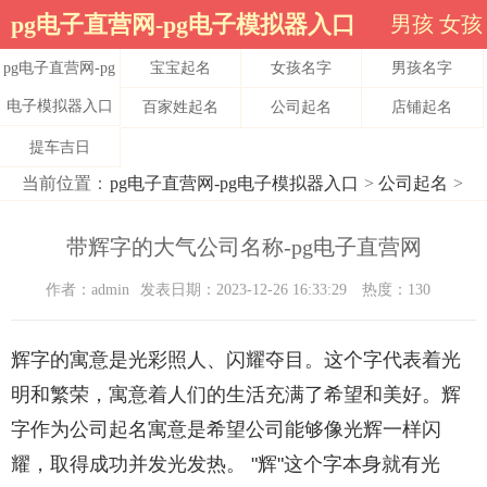
pg电子直营网-pg电子模拟器入口
男孩
女孩
pg电子直营网-pg
宝宝起名
女孩名字
男孩名字
电子模拟器入口
百家姓起名
公司起名
店铺起名
提车吉日
当前位置：
pg电子直营网-pg电子模拟器入口
>
公司起名
>
带辉字的大气公司名称-pg电子直营网
作者：admin
发表日期：2023-12-26 16:33:29
热度：130
辉字的寓意是光彩照人、闪耀夺目。这个字代表着光
明和繁荣，寓意着人们的生活充满了希望和美好。辉
字作为公司起名寓意是希望公司能够像光辉一样闪
耀，取得成功并发光发热。 "辉"这个字本身就有光