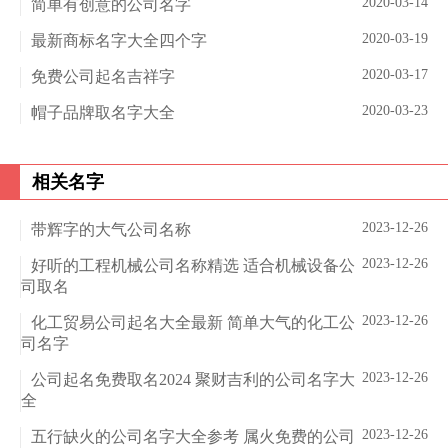
2020-03-14
简单有创意的公司名字
2020-03-19
最新商标名字大全四个字
2020-03-17
免费公司起名吉祥字
2020-03-23
帽子品牌取名字大全
相关名字
2023-12-26
带辉字的大气公司名称
2023-12-26
好听的工程机械公司名称精选 适合机械设备公
司取名
2023-12-26
化工贸易公司起名大全最新 简单大气的化工公
司名字
2023-12-26
公司起名免费取名2024 聚财吉利的公司名字大
全
2023-12-26
五行缺火的公司名字大全参考 属火免费的公司