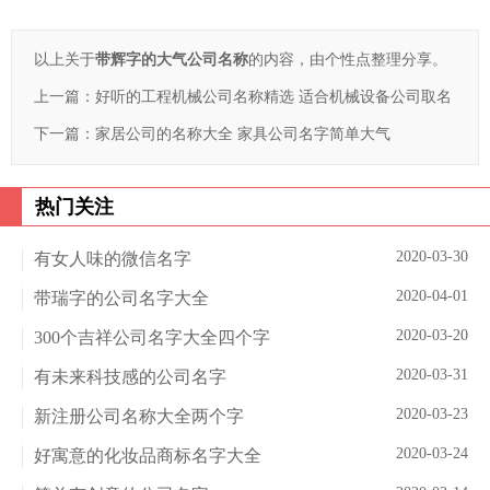
以上关于
带辉字的大气公司名称
的内容，由个性点整理分享。
上一篇：
好听的工程机械公司名称精选 适合机械设备公司取名
下一篇：
家居公司的名称大全 家具公司名字简单大气
热门关注
2020-03-30
有女人味的微信名字
2020-04-01
带瑞字的公司名字大全
2020-03-20
300个吉祥公司名字大全四个字
2020-03-31
有未来科技感的公司名字
2020-03-23
新注册公司名称大全两个字
2020-03-24
好寓意的化妆品商标名字大全