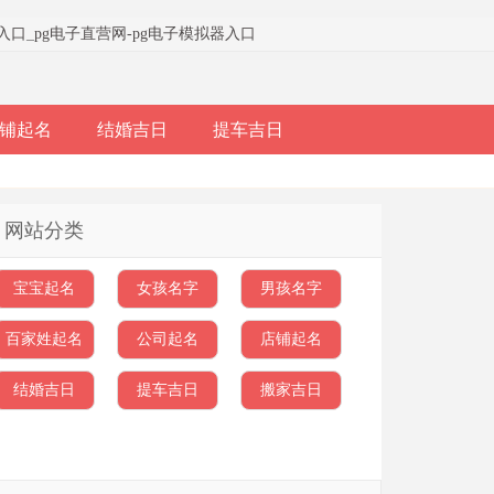
器入口
_
pg电子直营网-pg电子模拟器入口
铺起名
结婚吉日
提车吉日
网站分类
宝宝起名
女孩名字
男孩名字
百家姓起名
公司起名
店铺起名
结婚吉日
提车吉日
搬家吉日