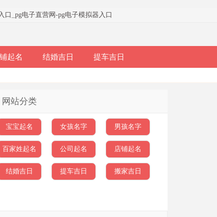
器入口
_
pg电子直营网-pg电子模拟器入口
铺起名
结婚吉日
提车吉日
网站分类
宝宝起名
女孩名字
男孩名字
百家姓起名
公司起名
店铺起名
结婚吉日
提车吉日
搬家吉日