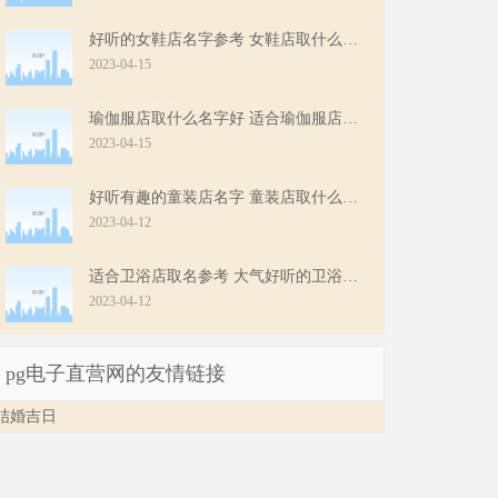
好听的女鞋店名字参考 女鞋店取什么名字好
2023-04-15
瑜伽服店取什么名字好 适合瑜伽服店的名字参考
2023-04-15
好听有趣的童装店名字 童装店取什么名字好
2023-04-12
适合卫浴店取名参考 大气好听的卫浴店名字
2023-04-12
pg电子直营网的友情链接
结婚吉日