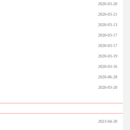
2020-03-20
2020-03-21
2020-03-13
2020-03-17
2020-03-17
2020-03-19
2020-03-16
2020-06-28
2020-03-20
2023-04-20