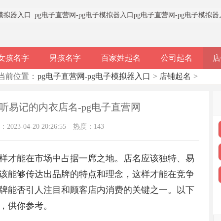
子模拟器入口
_
pg电子直营网-pg电子模拟器入口
pg电子直营网-pg电子模拟
女孩名字
男孩名字
百家姓起名
公司起名
店
当前位置：
pg电子直营网-pg电子模拟器入口
>
店铺起名
>
听易记的内衣店名-pg电子直营网
023-04-20 20:26:55
热度：143
样才能在市场中占据一席之地。店名应该独特、易
该能够传达出品牌的特点和理念，这样才能在竞争
牌能否引人注目和顾客店内消费的关键之一。以下
，供你参考。