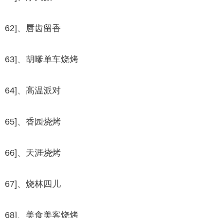
62]、唇齿留香
63]、胡嗲单车烧烤
64]、高温派对
65]、香园烧烤
66]、天涯烧烤
67]、烧林四儿
68]、美食美客烧烤