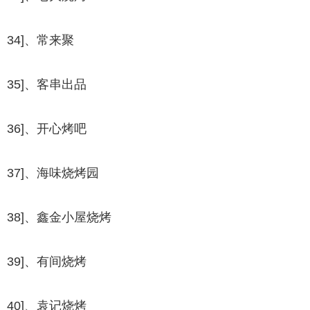
34]、常来聚
35]、客串出品
36]、开心烤吧
37]、海味烧烤园
38]、鑫金小屋烧烤
39]、有间烧烤
40]、袁记烧烤