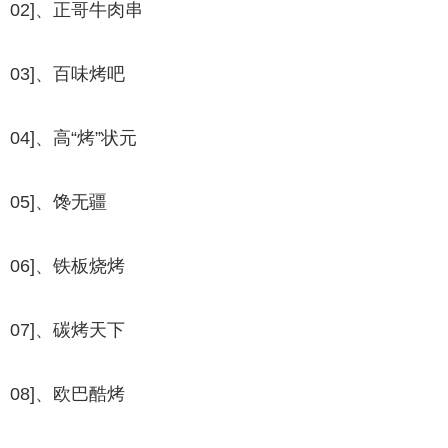
02]、正哥牛肉串
03]、百味烤吧
04]、高“烤”状元
05]、馋无疆
06]、铁板烧烤
07]、碳烤天下
08]、欧巴酷烤