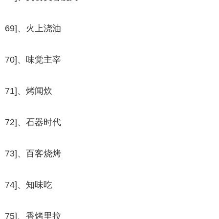
69]、火上浇油
70]、味觉主宰
71]、烤闻炊
72]、石器时代
73]、百客烧烤
74]、知味吃
75]、香烤里拉