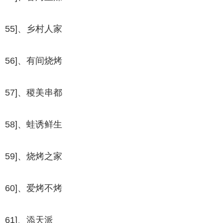
55]、乡村人家
56]、有间烧烤
57]、稷美串都
58]、蛙诱鲜生
59]、烧烤之家
60]、爱烤不烤
61]、添天派