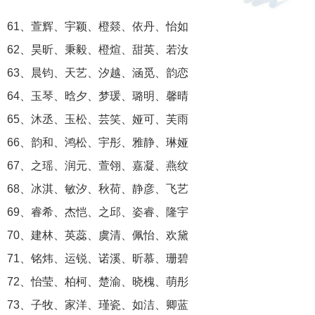
61、萱辉、宇颖、橙燚、依丹、怡如
62、昊昕、秉毅、橙煊、甜英、若汝
63、晨钧、天艺、汐越、涵觅、韵恋
64、玉琴、晗夕、梦瑗、璐明、馨晴
65、沐丞、玉松、芸笑、娅可、芙雨
66、韵和、鸿松、宇彤、雅静、琳娅
67、之瑶、润元、萱翎、嘉凝、燕纹
68、冰淇、敏汐、秋荷、静彦、飞艺
69、睿希、杰恺、之邱、姿睿、隆宇
70、建林、英蕊、虞清、佩怡、欢黛
71、铭炜、运锐、诺溪、昕慕、珊碧
72、怡莹、柏柯、楚渝、晓槐、萌彤
73、子牧、家洋、瑾瓷、如洁、卿蓝