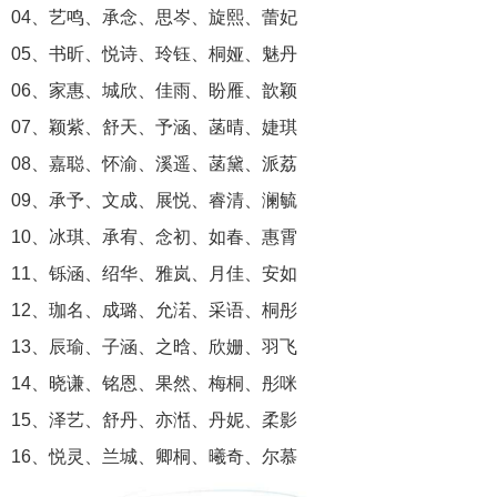
04、艺鸣、承念、思岑、旋熙、蕾妃
05、书昕、悦诗、玲钰、桐娅、魅丹
06、家惠、城欣、佳雨、盼雁、歆颖
07、颖紫、舒天、予涵、菡晴、婕琪
08、嘉聪、怀渝、溪遥、菡黛、派荔
09、承予、文成、展悦、睿清、澜毓
10、冰琪、承宥、念初、如春、惠霄
11、铄涵、绍华、雅岚、月佳、安如
12、珈名、成璐、允渃、采语、桐彤
13、辰瑜、子涵、之晗、欣姗、羽飞
14、晓谦、铭恩、果然、梅桐、彤咪
15、泽艺、舒丹、亦湉、丹妮、柔影
16、悦灵、兰城、卿桐、曦奇、尔慕