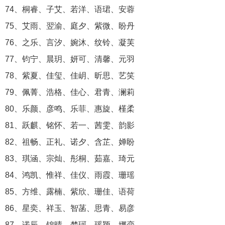
74、桐睿、子艾、若洋、语珺、安蓉
75、艾雨、翌渝、庭夕、紫微、盼丹
76、之乐、言汐、婉沐、纹铃、凝芙
77、钧宁、晨玥、妍可、清馨、元羽
78、紫夏、佳玺、佳岄、昕思、艺笑
79、佩菁、浩格、佳心、君青、澜莉
80、乐颜、彦鸣、乐菲、惠旋、槿柔
81、跃麒、铭怀、若一、茜雯、韵影
82、祖畅、正礼、诺夕、含芷、婵盼
83、琪涵、宗灿、彤桐、茹嘉、琦元
84、鸿凯、惟祥、佳仪、雨霞、珊瑶
85、方维、露楠、紫欣、珊佳、语荷
86、星奕、祥玉、智菡、思青、易彦
87、诺辰、锦晴、梦珂、瑶颖、娜恋