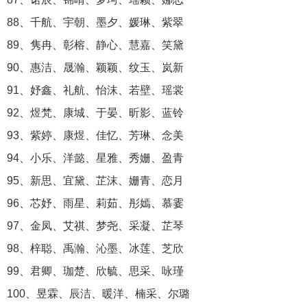
88、千航、宇朝、墨夕、媛琳、紫翠
89、隽冉、彰榕、静心、慧嘉、笑黛
90、惠洁、晟瀚、颖颖、纹玉、岚新
91、妤鑫、礼航、怡沫、若壁、瑶裳
92、煜梵、康城、于晏、昕影、蓝铃
93、紫婷、康煜、佳忆、芳琳、念美
94、小乐、洋懿、星雅、秀姗、盈青
95、新思、宜黛、芷沫、姗青、恋月
96、芯妤、雨星、莉茹、彤嫣、慕霎
97、金凤、艾祺、梦尧、采凝、芷琴
98、梓聪、禹瀚、沁墨、冰莲、芝欣
99、君卿、珈楚、欣毓、思采、咏瑾
100、昱霖、辰洁、暖洋、楠采、尔璐