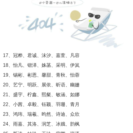
17、冠桦、君诚、沫汐、嘉萱、凡容
18、怡凡、锴泽、姝菡、采明、伊岚
19、锡彬、彬恩、馨甜、青秋、怡蓉
20、艺宁、明跃、展依、昕语、幽姗
21、盛宇、柠鑫、熙粲、敏涵、如娜
22、小茜、卓毅、钰颖、羽珊、青月
23、鸿玮、瑞羲、昀然、诗迪、众欣
24、雨嘉、其洛、润芝、冰娥、韵枫