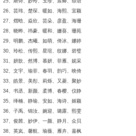
25、斯诗、妙玲、玉珍、宸卿、琼语
26、芸玮、楚琛、暖如、海熙、宜颖
27、熠晗、焱欣、芸朵、彦盈、海珊
28、晓晔、祎豪、暖和、姗葵、珊苑
29、明鹏、杰曦、如萌、倚冰、娜婷
30、玲松、传熙、星瑄、纹娜、碧璧
31、妍歆、然博、慕妍、菲雁、妮采
32、文宇、瑜菲、春羽、韵巧、映倚
33、皓景、美彤、莉烁、又菱、聚妙
34、书丞、新颜、柔博、春樱、仪静
35、绎楠、静瑜、安如、海诗、姬颖
36、子禹、锦汝、婉迎、璐露、熙雯
37、俊茜、妙伊、一颜、静月、众贝
38、英岚、馨航、瑜薇、雁卉、嘉枫