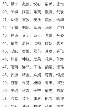
39、馨宁、兆熙、悦心、语琴、派惜
40、子桓、雨笙、乐芙、漫萱、梵欢
41、卿锐、宣孜、安浅、琪熙、语华
42、宇鹏、书旭、念姝、华莲、红羽
43、梓谦、义明、诗云、芳婧、莹姿
44、希蕾、辰翰、欣裕、纹妍、秀希
45、以皓、炎灿、君芮、月菱、卉飞
46、鹤言、坤锐、欣朵、花萍、芳海
47、茗雨、洛菲、子偌、韵清、滢珞
48、梦源、靖鑫、姝娟、可青、恒娅
49、胤菲、玉梵、樱曦、睿淑、贝贤
50、美瑶、屹森、子宁、榆芝、若双
51、沛霖、茉羽、露羲、彤希、咏迎
52、如轩、沛泓、晗娜、芬敏、缇兰