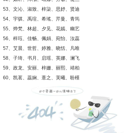
53、文沁、淑致、梓柒、思妤、贤迪
54、宇骐、禹瑄、希瑤、芹曼、青筠
55、烨梵、林超、夕见、花嫣、幽艺
56、梓珏、佳畅、佩娟、宛怡、汝蕊
57、艾晨、世哲、婷雅、晓恬、凡唯
58、子琦、书月、启瑶、英娜、澜飞
59、政龙、安丽、梓姗、丽熙、靖柏
60、凯茗、蕊娴、薏之、芙曦、盼槿