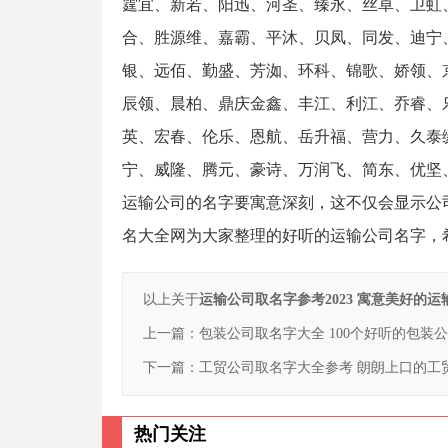
霆宜、新若、阳迅、河圣、臻永、丝卓、卫虹
合、胜源维、嘉霸、平沐、贝凤、同发、迪宁
银、远佰、勤盛、芳洳、环科、锦歌、娇领、
辰领、晨柏、鼎庆金鑫、丰江、利江、乔睿、
英、宏春、伦乐、恩航、岳升福、营力、久泰
宁、威隆、腾元、豪诗、万润飞、简东、优坚
运输公司的名字要寓意深刻，这不仅会显示公
名大全网为大家整理的好听的运输公司名字，
以上关于
运输公司取名字参考2023 寓意美好的
上一篇：
包装公司取名字大全 100个好听的包装
下一篇：
工贸公司取名字大全参考 朗朗上口的工
热门关注