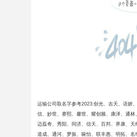
运输公司取名字参考2023:创光、吉天、语
信、妙世、赛熙、馨世、耀创频、康泽、通林
迈磊奇、秀阳、同济、信天、百邦、界康、天
道成、通河、梦振、哚怡、联丰惠、明拓、名