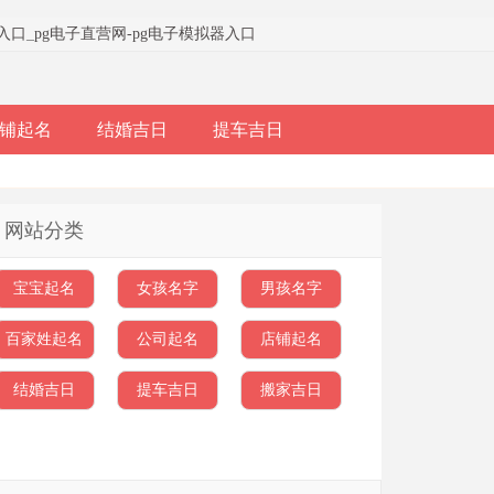
器入口
_
pg电子直营网-pg电子模拟器入口
铺起名
结婚吉日
提车吉日
网站分类
宝宝起名
女孩名字
男孩名字
百家姓起名
公司起名
店铺起名
结婚吉日
提车吉日
搬家吉日