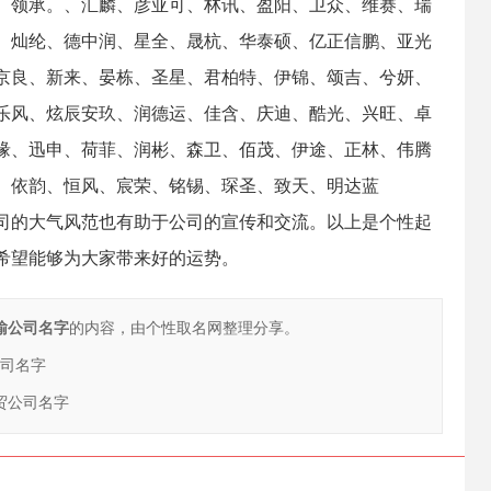
、领承。、汇麟、彦亚可、林讯、盈阳、卫众、维赛、瑞
、灿纶、德中润、星全、晟杭、华泰硕、亿正信鹏、亚光
京良、新来、晏栋、圣星、君柏特、伊锦、颂吉、兮妍、
乐风、炫辰安玖、润德运、佳含、庆迪、酷光、兴旺、卓
缘、迅申、荷菲、润彬、森卫、佰茂、伊途、正林、伟腾
、依韵、恒风、宸荣、铭锡、琛圣、致天、明达蓝
司的大气风范也有助于公司的宣传和交流。以上是个性起
希望能够为大家带来好的运势。
运输公司名字
的内容，由个性取名网整理分享。
公司名字
贸公司名字