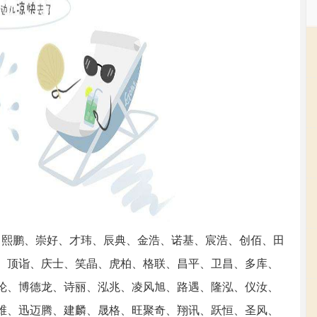
娇、熙鹏、崇好、才玮、辰典、金浩、诺基、宸浩、创佰、田
、顶诣、庆士、笑晶、虎柏、格联、昌平、卫昌、多库、
纶、博德龙、诗丽、泓兆、凌风旭、路遇、隆泓、仪汝、
维、迅迈腾、建麟、晟格、旺聚奇、翔讯、跃恒、圣风、