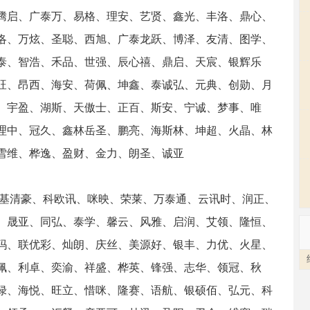
腾启、广泰万、易格、理安、艺贤、鑫光、丰洛、鼎心、
洛、万炫、圣聪、西旭、广泰龙跃、博泽、友清、图学、
泰、智浩、禾品、世强、辰心禧、鼎启、天宸、银辉乐
旺、昂西、海安、荷佩、坤鑫、泰诚弘、元典、创勋、月
、宇盈、湖斯、天傲士、正百、斯安、宁诚、梦事、唯
理中、冠久、鑫林岳圣、鹏亮、海斯林、坤超、火晶、林
雪维、桦逸、盈财、金力、朗圣、诚亚
、基清豪、科欧讯、咪映、荣莱、万泰通、云讯时、润正、
、晟亚、同弘、泰学、馨云、风雅、启润、艾领、隆恒、
玛、联优彩、灿朗、庆丝、美源好、银丰、力优、火星、
佩、利卓、奕渝、祥盛、桦英、锋强、志华、领冠、秋
绿、海悦、旺立、惜咪、隆赛、语航、银硕佰、弘元、科