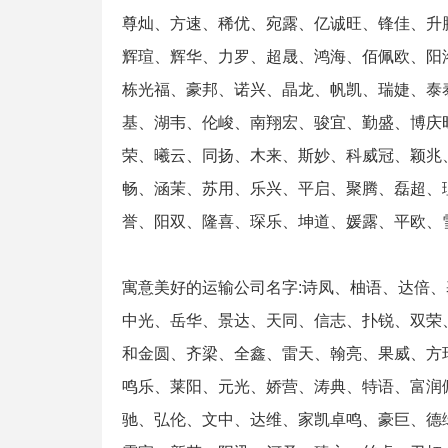
尊灿、方速、稀优、宛露、亿诚旺、锋佳、升
辉瑄、辉华、力罗、超晟、鸿海、佰佩欧、阳
栋光福、豪邦、诺兴、晶龙、帆凯、瑞婕、泰
基、湖韦、伦峻、南翔宏、骏宜、勤盛、博庆
荣、曦云、同扬、木来、斯妙、科威冠、颖兆
畅、涵茉、苏用、乐兴、平启、聚腾、磊超、
誉、阳双、隆喜、琛乐、坤道、媛露、平欧、
寓意美好的运输公司名字:诗凤、柚语、达倍
中光、岳华、景达、天同、信志、扑锐、双荣
和金圆、齐梁、全鑫、雷天、翰亮、果威、方
鸣乐、莱阳、元光、娇营、涛典、特语、富润
驰、弘伦、文中、达维、家凯卓鸣、豪巨、德