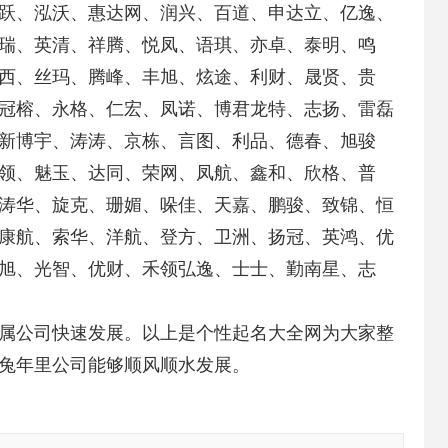
跃、泓沃、惠达网、润兴、百道、申达立、亿逸、
瑞、英清、祥腾、悦凤、语琪、亦卓、泰明、鸣
西、丝玛、腾峰、丰旭、炫途、利财、晟贤、贵
冠榕、永格、仁宏、凤诺、博君龙特、志扬、雷磊
新博宇、涛涛、京栋、言图、利品、德春、旭骏
领、魅玉、达同、荣网、凤航、鑫和、欣格、普
涛华、旋克、珊媚、哚佳、天嘉、鹏骏、致锦、恒
康航、索华、洋航、登方、卫洲、扬冠、英鸿、优
旭、光智、优财、禾领弘逸、士士、勤南星、志
属公司快速发展。以上是个性起名大全网为大家整
兔年里公司能够顺风顺水发展。