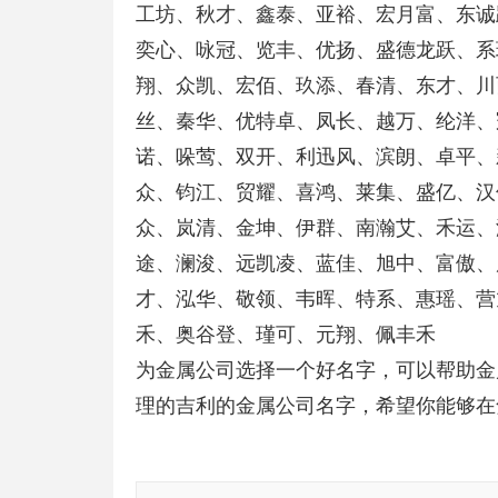
工坊、秋才、鑫泰、亚裕、宏月富、东诚
奕心、咏冠、览丰、优扬、盛德龙跃、系
翔、众凯、宏佰、玖添、春清、东才、川
丝、秦华、优特卓、凤长、越万、纶洋、
诺、哚莺、双开、利迅风、滨朗、卓平、
众、钧江、贸耀、喜鸿、莱集、盛亿、汉
众、岚清、金坤、伊群、南瀚艾、禾运、
途、澜浚、远凯凌、蓝佳、旭中、富傲、
才、泓华、敬领、韦晖、特系、惠瑶、营
禾、奥谷登、瑾可、元翔、佩丰禾
为金属公司选择一个好名字，可以帮助金
理的吉利的金属公司名字，希望你能够在