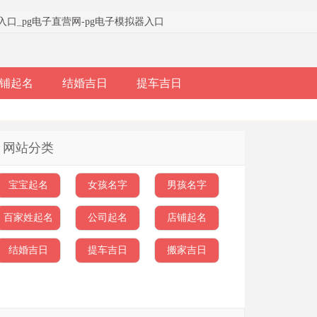
器入口
_
pg电子直营网-pg电子模拟器入口
铺起名
结婚吉日
提车吉日
网站分类
宝宝起名
女孩名字
男孩名字
百家姓起名
公司起名
店铺起名
结婚吉日
提车吉日
搬家吉日