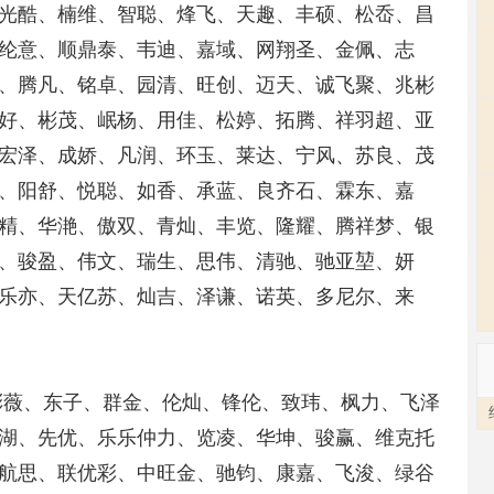
光酷、楠维、智聪、烽飞、天趣、丰硕、松岙、昌
纶意、顺鼎泰、韦迪、嘉域、网翔圣、金佩、志
、腾凡、铭卓、园清、旺创、迈天、诚飞聚、兆彬
好、彬茂、岷杨、用佳、松婷、拓腾、祥羽超、亚
宏泽、成娇、凡润、环玉、莱达、宁风、苏良、茂
、阳舒、悦聪、如香、承蓝、良齐石、霖东、嘉
精、华滟、傲双、青灿、丰览、隆耀、腾祥梦、银
、骏盈、伟文、瑞生、思伟、清驰、驰亚堃、妍
乐亦、天亿苏、灿吉、泽谦、诺英、多尼尔、来
彤薇、东子、群金、伦灿、锋伦、致玮、枫力、飞泽
湖、先优、乐乐仲力、览凌、华坤、骏赢、维克托
航思、联优彩、中旺金、驰钧、康嘉、飞浚、绿谷