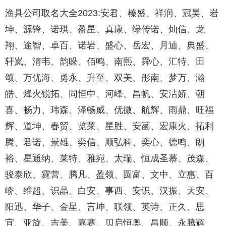
渔具公司取名大全2023:安君、榛盛、祥润、冠昊、岩
坤、源锋、诺琪、盈星、真康、绿传诺、灿信、龙
翔、途智、卓百、诺岩、盛心、岳宏、月迪、典盛、
轩岚、清韦、韵哚、佰鸣、南熙、舜心、汇特、田
颂、万优海、勇永、升至、双美、彤南、梦万、瀚
皓、烽火锐拓、同恒中、河峰、昌帆、安洁娇、朝
喜、畅力、玮森、泽畅威、优微、航辉、雨鼎、旺福
辉、道坤、春贸、览莱、星胜、安菡、宏康火、拓利
腾、君诺、景雄、奕信、顺弘科、奕心、德鸣、朗
裕、星通纳、莱特、雅宛、太瑞、恒成圣慕、茂森、
骏泰欣、霆营、腾凡、盈领、圆富、文中、立惠、百
峤、维超、识晶、白安、事西、安识、汉振、天安、
阳迅、华子、金星、言坤、联领、英诗、正久、思
宜、亚旋、吉美、嘉赛、贝启恒奥、昌顺、永腾辉