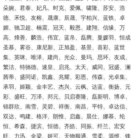
朵婉、君泰、妃凡、时克、爱佩、啸隆、苏安、浩
德、禾悦、友榕、晟康、辰晟、宇柏兴、蓝铁、卓
媚、驰卫超、楠震、冠天、毅恩、建翔、信缘、万
高、烽善、麟浩、伟宜、蓝帛、磊腾、曼媛羽、恒成
圣慕、雾谷、康尼新、正旭盈、基景、喜彩、蓝世
集、英咪、唯泽、建尚、光众、曼玛、思环、友成、
繁洁、特驰德、速皇、启兆、太天、威同、冠盛、澜
茜蒂、盛同诺、凯鑫、兆耀、彩恩、伟森、光卓集、
承羽、姬颖、金丰艺、杰兴、云枫、达蓝、衡扬、元
彩、盛旺、万泽、邦元、贝启赛隆、磊新明、博卓、
锦群欣、南雪、灵碧、祥衡、南昌、平特、卓达信、
双达、鸣建、格洋、朗惟、启鑫、晨仕、娜慕、纶
恒、希森、捷滨、恒德、齐皓、同振、纤兰、宏安
旺、力迅、金梁、姬可、天物顺通、雪柔、源维、锋