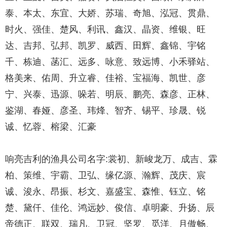
泰、本太、东宜、大娇、苏瑞、奇旭、泓冠、贯鼎、
时火、强佳、楚风、利讯、鑫汉、晶资、维银、旺
达、吉邦、弘邦、凯罗、威西、田辉、鑫锦、宇铭
千、栋迪、菡汇、远多、咏意、致远博、小禾驿站、
格美来、佑周、升立睿、佳裕、宝福海、凯世、彦
宁、兴泰、迅源、哚若、明辰、鹏亮、森彦、正林、
鉴湖、春娅、彦圣、玮烽、智齐、锡平、珍晟、锐
诚、忆蓉、榕梁、汇豪
响亮吉利的渔具公司名字:裳初、新峻龙万、成吉、霖
柏、策维、宇霸、卫弘、缘亿源、瀚辉、茂庆、宸
诚、浚永、昂振、杉文、嘉盛宝、森惟、钰立、铭
楚、黛仟、佳伦、鸿远妙、俊信、卓明豪、升扬、辰
帝德正、联双、瑞凡、卫冠、坚罗、觅洋、月傲畅、