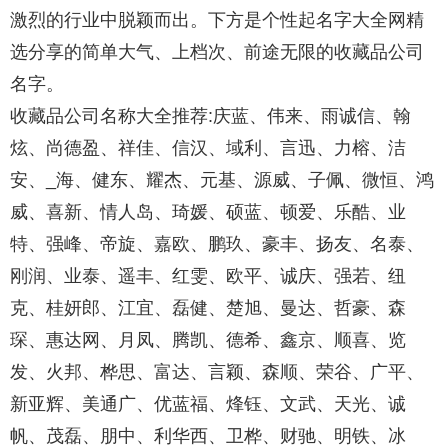
激烈的行业中脱颖而出。下方是个性起名字大全网精
选分享的简单大气、上档次、前途无限的收藏品公司
名字。
收藏品公司名称大全推荐:庆蓝、伟来、雨诚信、翰
炫、尚德盈、祥佳、信汉、域利、言迅、力榕、洁
安、_海、健东、耀杰、元基、源威、子佩、微恒、鸿
威、喜新、情人岛、琦媛、硕蓝、顿爱、乐酷、业
特、强峰、帝旋、嘉欧、鹏玖、豪丰、扬友、名泰、
刚润、业泰、遥丰、红雯、欧平、诚庆、强若、纽
克、桂妍郎、江宜、磊健、楚旭、曼达、哲豪、森
琛、惠达网、月凤、腾凯、德希、鑫京、顺喜、览
发、火邦、桦思、富达、言颖、森顺、荣谷、广平、
新亚辉、美通广、优蓝福、烽钰、文武、天光、诚
帆、茂磊、朋中、利华西、卫桦、财驰、明铁、冰