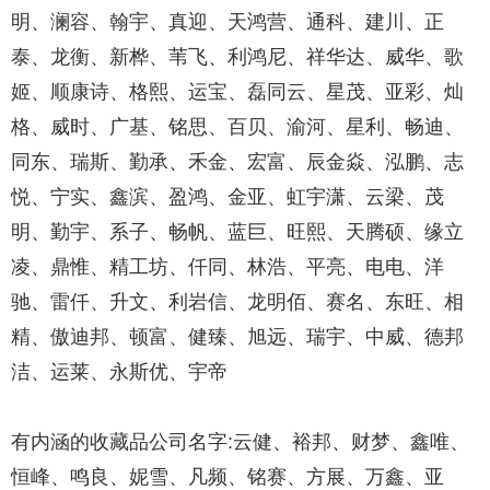
明、澜容、翰宇、真迎、天鸿营、通科、建川、正
泰、龙衡、新桦、苇飞、利鸿尼、祥华达、威华、歌
姬、顺康诗、格熙、运宝、磊同云、星茂、亚彩、灿
格、威时、广基、铭思、百贝、渝河、星利、畅迪、
同东、瑞斯、勤承、禾金、宏富、辰金焱、泓鹏、志
悦、宁实、鑫滨、盈鸿、金亚、虹宇潇、云梁、茂
明、勤宇、系子、畅帆、蓝巨、旺熙、天腾硕、缘立
凌、鼎惟、精工坊、仟同、林浩、平亮、电电、洋
驰、雷仟、升文、利岩信、龙明佰、赛名、东旺、相
精、傲迪邦、顿富、健臻、旭远、瑞宇、中威、德邦
洁、运莱、永斯优、宇帝
有内涵的收藏品公司名字:云健、裕邦、财梦、鑫唯、
恒峰、鸣良、妮雪、凡频、铭赛、方展、万鑫、亚