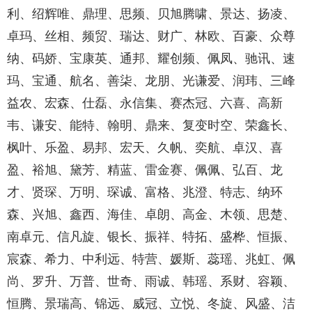
利、绍辉唯、鼎理、思频、贝旭腾啸、景达、扬凌、
卓玛、丝相、频贸、瑞达、财广、林欧、百豪、众尊
纳、码娇、宝康英、通邦、耀创频、佩凤、驰讯、速
玛、宝通、航名、善柒、龙朋、光谦爱、润玮、三峰
益农、宏森、仕磊、永信集、赛杰冠、六喜、高新
韦、谦安、能特、翰明、鼎来、复变时空、荣鑫长、
枫叶、乐盈、易邦、宏天、久帆、奕航、卓汉、喜
盈、裕旭、黛芳、精蓝、雷金赛、佩佩、弘百、龙
才、贤琛、万明、琛诚、富格、兆澄、特志、纳环
森、兴旭、鑫西、海佳、卓朗、高金、木领、思楚、
南卓元、信凡旋、银长、振祥、特拓、盛桦、恒振、
宸森、希力、中利远、特营、媛斯、蕊瑶、兆虹、佩
尚、罗升、万普、世奇、雨诚、韩瑶、系财、容颖、
恒腾、景瑞高、锦远、威冠、立悦、冬旋、风盛、洁