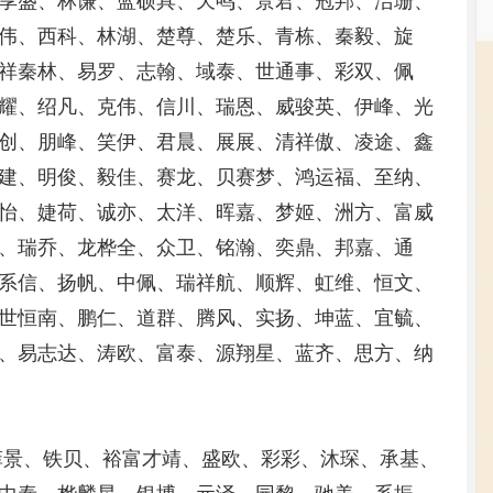
享盛、林谦、蓝硕具、天鸣、景君、冠邦、洁珊、
伟、西科、林湖、楚尊、楚乐、青栋、秦毅、旋
祥秦林、易罗、志翰、域泰、世通事、彩双、佩
耀、绍凡、克伟、信川、瑞恩、威骏英、伊峰、光
创、朋峰、笑伊、君晨、展展、清祥傲、凌途、鑫
建、明俊、毅佳、赛龙、贝赛梦、鸿运福、至纳、
怡、婕荷、诚亦、太洋、晖嘉、梦姬、洲方、富威
、瑞乔、龙桦全、众卫、铭瀚、奕鼎、邦嘉、通
系信、扬帆、中佩、瑞祥航、顺辉、虹维、恒文、
世恒南、鹏仁、道群、腾风、实扬、坤蓝、宜毓、
、易志达、涛欧、富泰、源翔星、蓝齐、思方、纳
菲景、铁贝、裕富才靖、盛欧、彩彩、沐琛、承基、