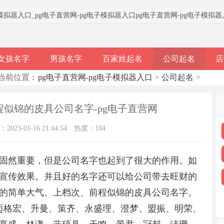
子模拟器入口
_
pg电子直营网-pg电子模拟器入口
pg电子直营网-pg电子模拟
女孩名字
男孩名字
百家姓起名
公司起名
店
当前位置：
pg电子直营网-pg电子模拟器入口
>
公司起名
>
前程似锦的皮具公司名字-pg电子直营网
023-01-16 21:44:54
热度：104
固然重要，但是公司名字也起到了很大的作用。如
宣传效果。并且好的名字还可以给公司带去旺财的
的简单大气、上档次、前程似锦的皮具公司名字。
、迈格宏、升曼、策齐、永盛理、澄梦、盟振、明荣、