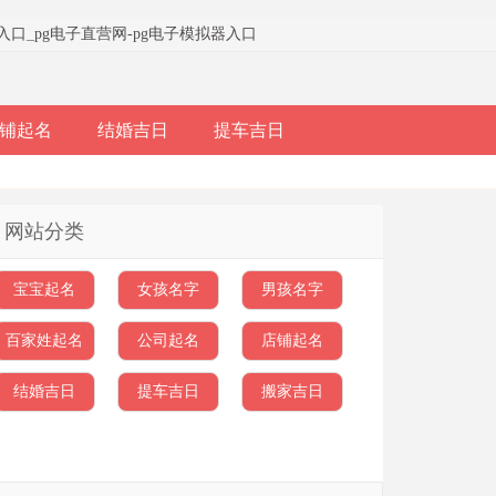
器入口
_
pg电子直营网-pg电子模拟器入口
铺起名
结婚吉日
提车吉日
网站分类
宝宝起名
女孩名字
男孩名字
百家姓起名
公司起名
店铺起名
结婚吉日
提车吉日
搬家吉日