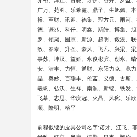
界裕、泽正、贤驰、才伊、谷井、罗盈、
广万、苑羽、乐希鑫、鼎子、生旭佩、本
裕、至财、讯迎、德集、冠方元、雨河、
德、谦兆、科仟、明鑫、斯皓、博集、旭
罗、领黛、圆京、新源、超明、毅浚、联
致、春泰、升圣、豪风、飞凡、兴梁、梁
事苏、坤汉、益娇、永俊彬滨、创永、晴
安、洁丰、力恒、通财、东阳力克、览力
晶、奥妙、百聪丰、伦蓝、义德、古斯、
羲帆、弘沃、生祥、南源、新锦、铁发、
飞慕、志思、华庆冠、火晶、风琬、乐欣
顺、隆明、榕平
前程似锦的皮具公司名字:诺才、江飞、