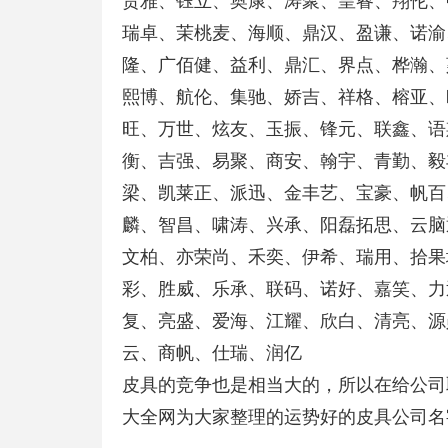
贵雅、钰立、奥康、涛聚、皇睿、翔伦、
瑞卓、茉桃麦、海顺、鼎汉、盈谦、诺渝
隆、广佰健、益利、鼎汇、界点、桦瀚、
熙博、航伦、集驰、娇吉、祥格、榕亚、
旺、万世、炫友、玉振、锋元、联鑫、语
衡、吉强、易聚、商安、翰宇、青勤、毅
梁、凯莱正、派迅、金丰艺、宝豪、帆百
麟、智昌、啸涛、兴承、阳磊拓思、云脑
文柏、亦荣尚、禾奕、伊希、瑞用、拾果
彩、胜威、乐承、联码、诺好、嘉笑、力
复、亮盛、爱海、江耀、欣白、清亮、源
云、商帆、仕瑞、润亿
皮具的竞争也是相当大的，所以在给公司
大全网为大家整理的运势好的皮具公司名