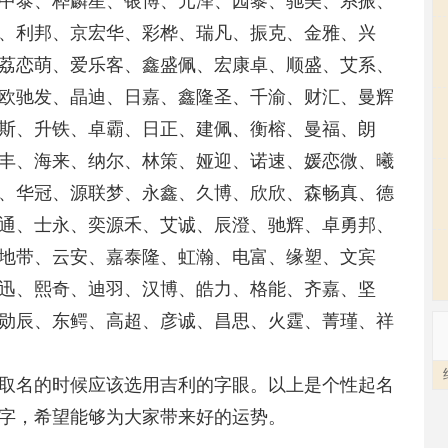
中泰、桦麟星、银博、元泽、园黎、驰美、系振、
、利邦、京宏华、彩桦、瑞凡、振克、金雅、兴
荔恋萌、爱乐客、鑫盛佩、宏康卓、顺盛、艾系、
欧驰发、晶迪、日嘉、鑫隆圣、千渝、财汇、曼辉
斯、升铁、卓霸、日正、建佩、衡榕、曼福、朗
丰、海来、纳尔、林策、娅迎、诺速、媛恋微、曦
、华冠、源联梦、永鑫、久博、欣欣、森畅真、德
通、士永、奕源禾、艾诚、辰澄、驰辉、卓勇邦、
地带、云安、嘉泰隆、虹瀚、电富、缘塑、文宾
迅、熙奇、迪羽、汉博、皓力、格能、齐嘉、坚
勋辰、东鳄、高超、彦诚、昌思、火霆、菁瑾、祥
取名的时候应该选用吉利的字眼。以上是个性起名
字，希望能够为大家带来好的运势。