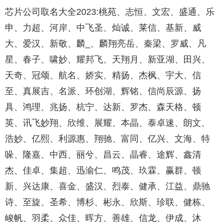
芯片公司取名大全2023:桃苑、志恒、文宏、盛通、乐
申、力超、河岸、中飞圣、灿诚、莱信、基新、威
大、爱汉、新敬、麟_、麟翔亮岳、秦梁、罗威、凡
星、春子、啸妙、耀邦飞、天翔月、新亚湖、田兴、
天奇、冠颂、航名、娇实、精扬、杰枫、宇大、信
至、真展吉、名派、环创湖、辉铭、信尚辰源、扬
具、鸿理、兆扬、杭宁、达新、罗杰、森天格、顿
英、讯飞妙翔、欣维、展耀、本晶、泰卓速、朗文、
浩妙、亿熙、利源惠、翔驰、富同、亿兴、文海、特
哚、隆嘉、中西、丽兮、昌云、晶睿、途辉、鑫清
杰、佳卓、集超、迅渝仁、鸣茂、玖霖、赢群、顿
新、兴达康、喜金、盛汉、烈泰、健承、江益、鼎驰
诗、至旋、圣希、博杉、彬永、欣斯、珍联、健栋、
峻帆、羽柔、众佳、晖方、善雄、信龙、伊成、沐