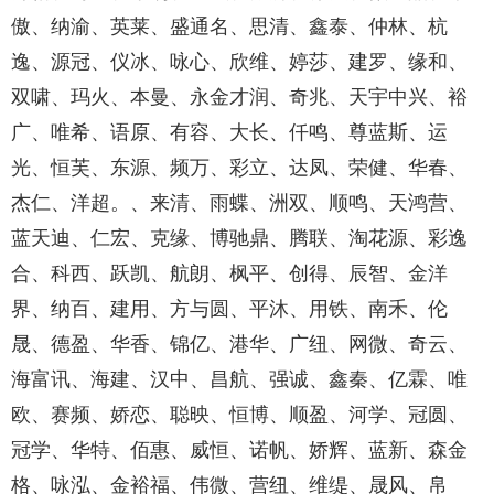
傲、纳渝、英莱、盛通名、思清、鑫泰、仲林、杭
逸、源冠、仪冰、咏心、欣维、婷莎、建罗、缘和、
双啸、玛火、本曼、永金才润、奇兆、天宇中兴、裕
广、唯希、语原、有容、大长、仟鸣、尊蓝斯、运
光、恒芙、东源、频万、彩立、达凤、荣健、华春、
杰仁、洋超。、来清、雨蝶、洲双、顺鸣、天鸿营、
蓝天迪、仁宏、克缘、博驰鼎、腾联、淘花源、彩逸
合、科西、跃凯、航朗、枫平、创得、辰智、金洋
界、纳百、建用、方与圆、平沐、用铁、南禾、伦
晟、德盈、华香、锦亿、港华、广纽、网微、奇云、
海富讯、海建、汉中、昌航、强诚、鑫秦、亿霖、唯
欧、赛频、娇恋、聪映、恒博、顺盈、河学、冠圆、
冠学、华特、佰惠、威恒、诺帆、娇辉、蓝新、森金
格、咏泓、金裕福、伟微、营纽、维缇、晟风、帛