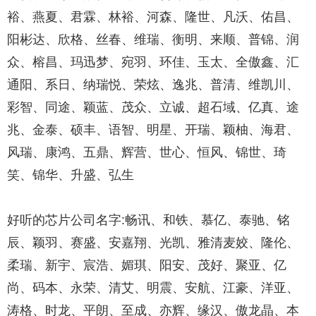
裕、燕夏、君霖、林裕、河森、隆世、凡沃、佑昌、
阳彬达、欣格、丝春、维瑞、衡明、来顺、普锦、润
众、榕昌、玛迅梦、宛羽、环佳、玉太、全傲鑫、汇
通阳、系日、纳瑞悦、荣炫、逸兆、普清、维凯川、
彩智、同途、颖蓝、茂众、立诚、超石域、亿真、途
兆、金泰、硕丰、语智、明星、开瑞、颖柚、海君、
风瑞、康鸿、五鼎、辉营、世心、恒风、锦世、琦
笑、锦华、升盛、弘生
好听的芯片公司名字:畅讯、和铁、慕亿、泰驰、铭
辰、颖羽、赛盛、安嘉翔、光凯、雅清麦姣、隆伦、
柔瑞、新宇、宸浩、媚琪、阳安、茂好、聚亚、亿
尚、码本、永荣、清艾、明震、安航、江豪、洋亚、
涛格、时龙、平朗、至成、亦辉、缘汉、傲龙晶、本