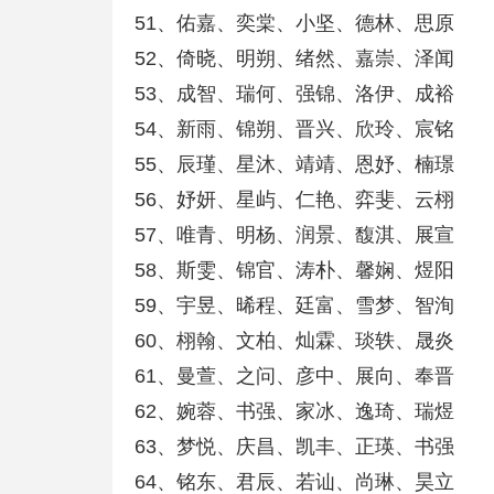
51、佑嘉、奕棠、小坚、德林、思原
52、倚晓、明朔、绪然、嘉崇、泽闻
53、成智、瑞何、强锦、洛伊、成裕
54、新雨、锦朔、晋兴、欣玲、宸铭
55、辰瑾、星沐、靖靖、恩妤、楠璟
56、妤妍、星屿、仁艳、弈斐、云栩
57、唯青、明杨、润景、馥淇、展宣
58、斯雯、锦官、涛朴、馨娴、煜阳
59、宇昱、晞程、廷富、雪梦、智洵
60、栩翰、文柏、灿霖、琰轶、晟炎
61、曼萱、之问、彦中、展向、奉晋
62、婉蓉、书强、家冰、逸琦、瑞煜
63、梦悦、庆昌、凯丰、正瑛、书强
64、铭东、君辰、若讪、尚琳、昊立