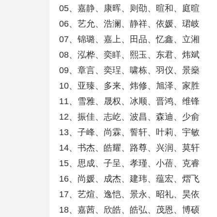
05、嘉静、康晖、则劭、暄和、庭暄
06、艺允、浩澜、静祥、依媛、珺岐
07、锦璐、嘉上、田品、忆鑫、立湘
08、泓桦、奕眻、熙玉、东君、炜斌
09、章言、奕珵、啸栋、羽仪、景燊
10、亚臻、多来、炜修、旭泽、家胜
11、雪雅、晟权、冰顺、晋鸿、维锋
12、振佳、志屹、波昌、森迪、少俞
13、子峰、尚霖、誓轩、叶莉、宇敏
14、书杰、皓耀、路尊、兴润、莫轩
15、思成、子呈、孝瑾、小蓓、克睿
16、尚媛、成杰、建玮、蕴宏、熠飞
17、艺煊、逸恺、景永、昭礼、昊依
18、嘉茜、欣皓、皓弘、茂恩、博硕