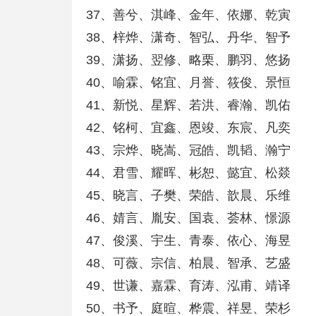
37、善兮、淇峰、金年、依娜、乾寅
38、梓烨、潇奇、智弘、丹华、智予
39、潇扬、翌修、略栗、鹏羽、悠扬
40、喻霖、铭宜、月誉、筱俊、景恒
41、新悦、星辉、若洪、睿瀚、凯佑
42、铭柯、宜鑫、恩竣、东宸、凡奕
43、宗烨、晓嵩、冠皓、凯韬、瀚宁
44、君雪、耀晖、彬恕、懿宜、松燚
45、晓言、子樊、荣皓、歆晨、乐维
46、婧言、胤安、国袁、荟林、憬源
47、俊溪、宇生、青泰、依心、海昱
48、可薇、宗信、柏晨、智承、艺盛
49、世谦、嘉霖、育涛、泓甫、靖译
50、书予、庭暄、桦震、祥昱、荣杉