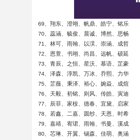
69、翔东、澄翊、帆鼎、皓宁、铭乐
70、蕊涵、毓俊、晨诚、博然、思畅
71、林可、雨翰、以淏、崇涵、成哲
72、恩萱、书翊、尚昌、远帆、硕延
73、青辰、之恒、星沃、慕语、芷豪
74、泽森、淳凯、万冰、乔熙、力华
75、芷薇、秉泽、裕心、婉焱、成煊
76、天毅、初铭、则风、传皓、寅迪
77、辰菲、家桉、德春、宜黛、启家
78、若鑫、二嘉、圆纱、天恩、时希
79、嘉靖、宥珺、雨翰、书曼、溪成
80、芯琳、开翼、锡森、佳萌、奥涵