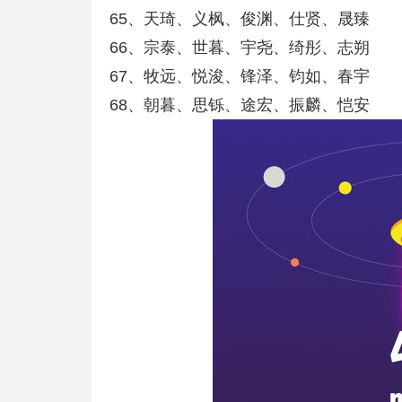
65、天琦、义枫、俊渊、仕贤、晟臻
66、宗泰、世暮、宇尧、绮彤、志朔
67、牧远、悦浚、锋泽、钧如、春宇
68、朝暮、思铄、途宏、振麟、恺安