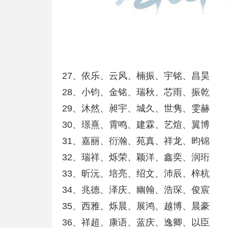
27、依乐、云风、楠振、宇铭、昌昊
28、小钧、金铭、瑞秋、芯雨、振乾
29、沐然、昶宇、城久、世隽、雯赫
30、璟熹、霄鸣、建霖、艺煊、翼博
31、嘉丽、衍瀚、苑真、祥龙、昀锦
32、瑞祥、烁荣、颖洋、鑫奕、润珩
33、昕沅、培亮、绍文、沛辰、梓杭
34、兆德、泽庆、幽翰、浩琛、俊宸
35、西雅、烁晨、展鸿、越博、晨豪
36、祥超、康语、蓝庆、逸卿、以臣