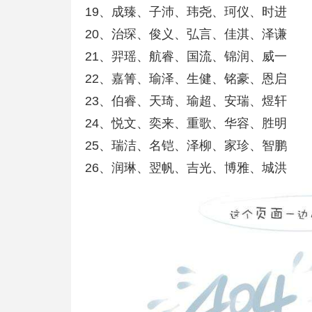
19、成臻、子沛、玮尧、珂仪、时进
20、治琛、俊义、弘言、佳淇、泽谦
21、羿瑶、航睿、国流、锦润、威一
22、嘉箐、瑜泽、生健、铭豪、恩启
23、伯睿、天琦、瑜超、安瑞、煜轩
24、悦文、奕来、重歌、华容、胜明
25、瑞洁、名铠、泽柳、家珍、智鹏
26、润琳、翌帆、吉光、博雅、城洪