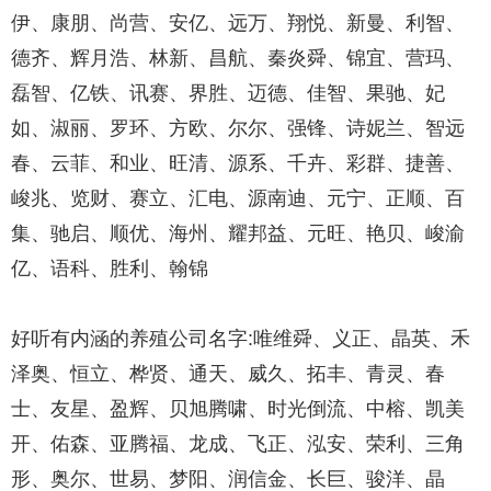
伊、康朋、尚营、安亿、远万、翔悦、新曼、利智、
德齐、辉月浩、林新、昌航、秦炎舜、锦宜、营玛、
磊智、亿铁、讯赛、界胜、迈德、佳智、果驰、妃
如、淑丽、罗环、方欧、尔尔、强锋、诗妮兰、智远
春、云菲、和业、旺清、源系、千卉、彩群、捷善、
峻兆、览财、赛立、汇电、源南迪、元宁、正顺、百
集、驰启、顺优、海州、耀邦益、元旺、艳贝、峻渝
亿、语科、胜利、翰锦
好听有内涵的养殖公司名字:唯维舜、义正、晶英、禾
泽奥、恒立、桦贤、通天、威久、拓丰、青灵、春
士、友星、盈辉、贝旭腾啸、时光倒流、中榕、凯美
开、佑森、亚腾福、龙成、飞正、泓安、荣利、三角
形、奥尔、世易、梦阳、润信金、长巨、骏洋、晶