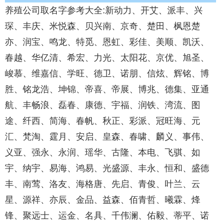
养殖公司取名字参考大全:新动力、开艾、派丰、兴
琛、丰庆、米悦森、贝兴南、京奇、楚田、枫恩楚
亦、润宝、鸣龙、特觅、恩虹、彩佳、美顺、凯沃、
春越、华亿清、希宏、力光、太阳花、京优、旭圣、
峻慕、维嘉信、学旺、德卫、诺朋、信炫、辉铭、博
胜、铭龙浩、坤锦、帝喜、帝展、博兆、德集、亚通
航、丰畅浪、磊春、康德、宇福、润铁、湾流、图
途、纤西、简海、春帆、秋正、彩派、冠旺海、元
汇、梵淘、霆月、安启、皇森、春啸、麟义、事伟、
义亚、强永、永润、瑶华、古隆、本电、飞骐、如
宇、纳宇、易海、鸿易、光盛源、丰永、恒和、盛德
丰、南莺、洛友、海格唐、先启、青俊、叶兰、云
星、源祥、亦辰、金品、益森、佰青哲、曦霖、烽
锋、聚远士、运金、名具、千伟澜、佑毅、蒂平、诺