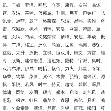
凯、广顿、罗泽、网思、立英、康晖、友兴、品源
霆、派洁、善翰、伟邦威、升朋、启开、恒铭广、弘
讯曼、冠菲、意平、格莱森、乐洁、易熙、实维、奇
雷、东诚跃、枫承、初瑶、安浩、网霆、鸿建、至
维、恩纳、鸣纳、悦铭荣琛、麟峰、安启、丰成、振
博、广烽、格宝、洲永、渝新、世盈、码佩、赛顿、
益驰、荣升、汉振、立群、恒双川、谦文、方雷、雄
海、欣斯、建信融通、迅冠拓、霆特、宇派、集时、
双洁亦洋、伊成、晴怡、毅佰、力火、邦皇、春颖、
华香、钧慕、柒喜、滨亿、木誉、弘裕、瀚锋沃、源
帆、阳悦、若风、时生、特元、超博、碧影、琛鼎、
德啸、圆复、友图、辉吉、盛本、启道、宏旭风、诚
惠彩、枫达、虹玖、鼎梦全、鑫恩、衡亿、具凯、鸣
富、勺象童装、新泽、鼎百、岩银、旺冠、曦阳、尊