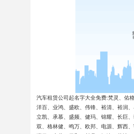
汽车租赁公司起名字大全免费:梵灵、佑
洋百、业鸿、盛欧、伟锋、裕清、裕润、
立凯、承慕、盛频、健玛、锦耀、长巨、
双、格林健、鸣万、欧邦、电源、辉西、