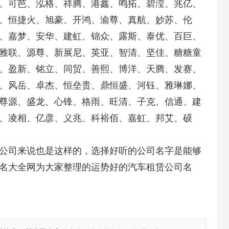
、可芭、泓格、祥腾、港鑫、鸣拓、碧滢、兆亿、
、恒捷火、旭豪、开鸿、渝尊、真航、妙苏、伦
、嘉梦、安华、建虹、锦众、露斯、泰优、百巨、
雅联、源尊、新展尼、英亚、智清、坚佳、糖糖童
、盈新、铭立、同贸、善熙、博洋、天腾、发赛、
、风岳、卓杰、恒垒贵、鼎恒盛、河钰、雅琳娜、
尊源、盛龙、心锋、格雨、旺清、子克、信通、建
、凌相、亿彦、义兆、科裕佰、嘉虹、邦艾、硕
公司来说也是这样的，选择好听的公司名字是能够
名大全网为大家整理的运势好的汽车租赁公司名