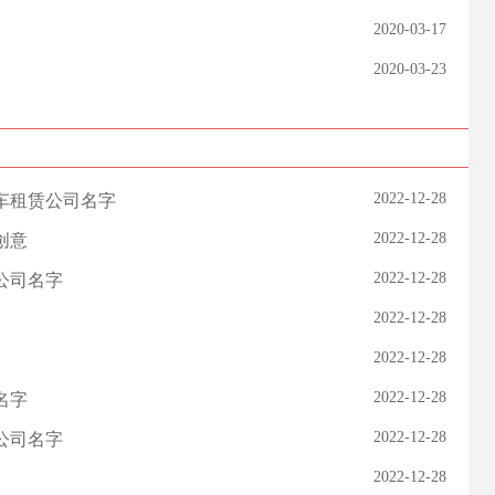
2020-03-17
2020-03-23
2022-12-28
车租赁公司名字
2022-12-28
创意
2022-12-28
公司名字
2022-12-28
2022-12-28
2022-12-28
名字
2022-12-28
公司名字
2022-12-28