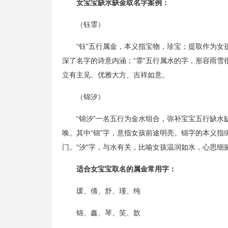
女宝宝缺水缺金取名字案例：
（钰霏）
“钰”五行属金，本义指宝物，珍宝；提取作为女
深了名字的诗意内涵；“霏”五行属水的字，形容雨雪
立有主见、优雅大方、吉祥如意。
（锦汐）
“锦汐”一名五行为金水组合，弥补宝宝五行缺
唤。其中“锦”字，意指女孩前途明亮。锦字的本义
门。“汐”字，与水有关，比喻女孩温润如水，心思细
适合女宝宝取名的属金常用字：
瑗、倩、舒、瑾、纯
锦、鑫、琴、笑、歆