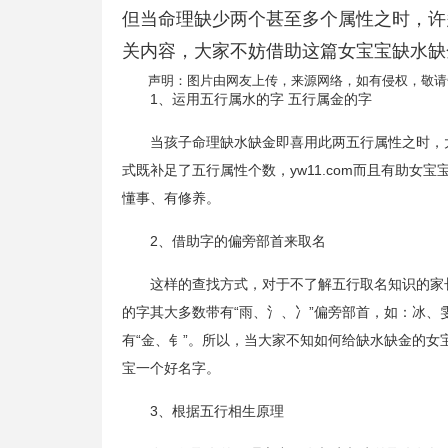
但当命理缺少两个甚至多个属性之时，许
关内容，大家不妨借助这篇女宝宝缺水缺
声明：图片由网友上传，来源网络，如有侵权，敬请
1、运用五行属水的字 五行属金的字
当孩子命理缺水缺金即喜用此两五行属性之时，
式既补足了五行属性个数，yw11.com而且有助女
懂事、有修养。
2、借助字的偏旁部首来取名
这样的查找方式，对于不了解五行取名知识的家
的字其大多数带有“雨、氵、冫”偏旁部首，如：冰
有“金、钅”。所以，当大家不知如何给缺水缺金的
宝一个好名字。
3、根据五行相生原理