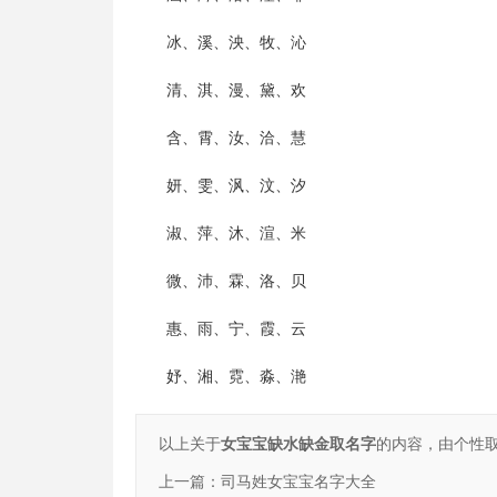
冰、溪、泱、牧、沁
清、淇、漫、黛、欢
含、霄、汝、洽、慧
妍、雯、沨、汶、汐
淑、萍、沐、渲、米
微、沛、霖、洛、贝
惠、雨、宁、霞、云
妤、湘、霓、淼、滟
以上关于
女宝宝缺水缺金取名字
的内容，由个性
上一篇：
司马姓女宝宝名字大全