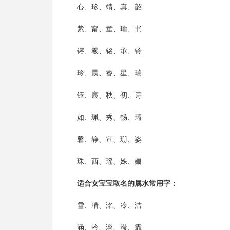
心、珍、靖、真、韶
紫、甯、童、瑜、书
镕、羲、铭、承、铃
玲、晨、睿、星、瑞
钰、宸、秋、初、诗
如、珮、秀、畅、琦
馨、静、宣、珊、姿
珠、西、瑶、姝、姗
适合女宝宝取名的属水常用字：
雪、凊、洺、冷、洁
涵、汵、溶、滢、霏