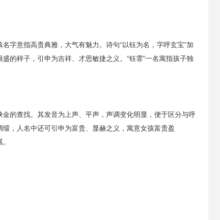
孩名字意指高贵典雅，大气有魅力。诗句“以钰为名，字呼玄宝”加
很盛的样子，引申为吉祥、才思敏捷之义。“钰霏”一名寓指孩子独
水缺金的查找。其发音为上声、平声，声调变化明显，便于区分与呼
指绸缎，人名中还可引申为富贵、显赫之义，寓意女孩富贵盈
腻。