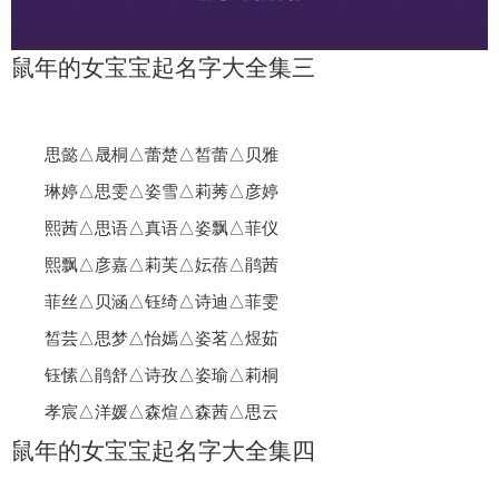
鼠年的女宝宝起名字大全集三
思懿△晟桐△蕾楚△皙蕾△贝雅
琳婷△思雯△姿雪△莉莠△彦婷
熙茜△思语△真语△姿飘△菲仪
熙飘△彦嘉△莉芙△妘蓓△鹃茜
菲丝△贝涵△钰绮△诗迪△菲雯
皙芸△思梦△怡嫣△姿茗△煜茹
钰愫△鹃舒△诗孜△姿瑜△莉桐
孝宸△洋媛△森煊△森茜△思云
鼠年的女宝宝起名字大全集四