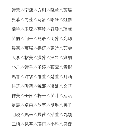
诗意△宁熙△方刚△晓兰△蕴瑶
翼菲△向莹△诗龄△晗钰△虹雨
恬学△玉琼△萍玲△钰璇△琦梅
苗丽△问一△燕语△明萍△宛聪
晨露△宝瑶△嘉妍△家达△茹雯
天李△榕美△潇萍△涵希△淑桐
小丹△诗圣△圣婷△莅霏△青彤
凤霏△许钦△雨萱△楚萱△月涵
佳芝△昕蓓△婉娜△凌婕△文芷
祥美△子伶△梓一△苗叶△廷沄
婕晨△卓冉△欣宇△梦琳△美子
明晓△凤来△晨茜△洁萱△九颖
二植△凤斐△瑛丽△小雅△奕媛