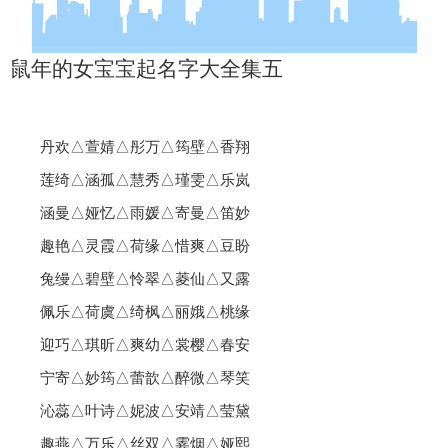
鼠年的女宝宝起名字大全集五
丹欢△萱婧△彤万△筠壁△香翔
莲绮△涵孤△慧秀△瑾雯△乐岚
涵曼△娅忆△雨媛△寄曼△笛妙
趣艳△灵霞△荷缘△惜爽△豆盼
兔缦△碧壁△怜翠△菱仙△又露
佩乐△荷虞△绮枫△丽娥△桃缘
迎巧△琪昕△爽幼△裳樱△春安
宁寄△妙筠△蕾歆△醉微△琴笑
沁蕊△叶诗△妮波△安靖△莹黛
趣燕△万乐△丝双△霎烟△娅熙