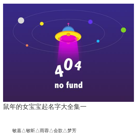
鼠年的女宝宝起名字大全集一
敏嘉△敏昕△雨蓉△会歆△梦芳