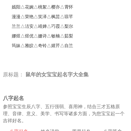
嫣阳△花婉△桃絮△樱亦△霄怀
漫漫△荣艳△笑泽△枫芸△琼芊
兰兰△洁安△靖婵△巧霞△梨尔
娜煜△煜优△姗诗△敏楠△茹梨
筠妹△雅皎△奇铃△婧芹△自兰
原标题：
鼠年的女宝宝起名字大全集
八字起名
参照宝宝生辰八字、五行强弱、喜用神，结合三才五格原
理、音律、意义、美学、书写等诸多方面，为您宝宝起一个
吉祥好名。