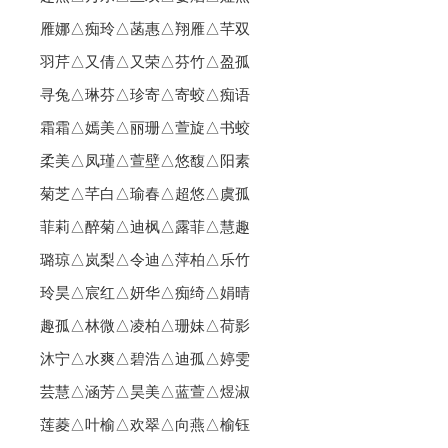
雁娜△痴玲△菡惠△翔雁△芊双
羽芹△又倩△又荣△芬竹△盈孤
寻兔△琳芬△珍寄△寄蛟△痴语
霜霜△嫣美△丽珊△萱旋△书蛟
柔美△凤瑾△萱壁△悠馥△阳素
菊芝△芊白△瑜春△超悠△虞孤
菲莉△醉菊△迪枫△露菲△慧趣
璐琼△岚梨△令迪△萍柏△乐竹
玲昊△宸红△妍华△痴绮△娟晴
趣孤△林微△凌柏△珊妹△荷影
沐宁△水爽△碧浩△迪孤△婷雯
芸慧△涵芳△昊美△蓝萱△煜淑
莲菱△叶榆△欢翠△向燕△榆钰