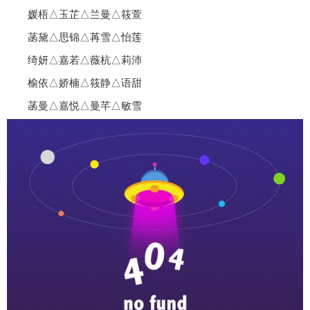
媛梧△玉芷△兰曼△筱萱
菡黛△思锦△苒雪△怡莲
绮妍△嘉若△薇杭△莉沛
榆依△娇楠△筱静△语甜
菡曼△嘉悦△曼芊△敏雪