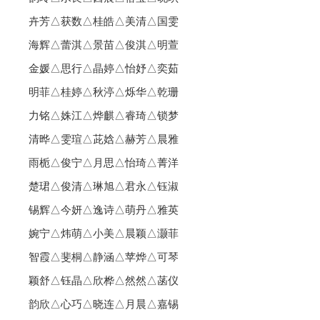
卉芳△获数△桂皓△美清△国雯
海辉△蕾淇△景苗△俊淇△明萱
金媛△思行△晶婷△怡妤△奕茹
明菲△桂婷△秋渟△烁华△乾珊
力铭△姝江△烨麒△睿琦△锁梦
清晔△雯瑄△茈娢△赫芳△晨雅
雨栀△俊宁△月思△怡琦△菁洋
楚珺△俊清△琳旭△君永△钰淑
锡辉△今妍△逸诗△萌丹△雅英
婉宁△炜萌△小美△晨颖△灏菲
智霞△斐桐△静涵△苹烨△可琴
颖舒△钰晶△欣桦△然然△菡仪
韵欣△心巧△晓连△月晨△嘉锡