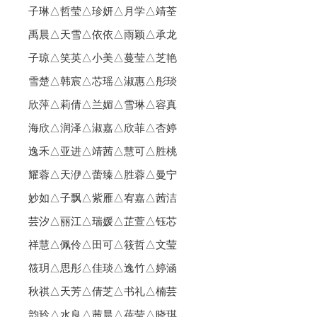
子琳△哲莹△珍妍△月学△靖荃
禹晨△天雪△依依△雨颖△承龙
子琼△笑英△小美△蔓莹△芝艳
雪楚△韩宸△芯瑶△淑惠△彤琰
欣萍△莉倩△兰媚△雪琳△容真
海欣△润泽△淑嘉△欣菲△杏婷
逸禾△亚进△靖茜△慧可△胜桃
耀蓉△天洢△蕾臻△胜蓉△曼宁
妙如△子飘△紫雁△宥嘉△茜洁
芸汐△丽江△瑞媛△芷萱△钰芯
祥慧△佩伶△田可△筱哲△文莹
筱玥△思彤△佳琰△逸竹△婷涵
秋祺△天芳△倩芝△书礼△楠芸
韵玲△水良△茜晨△蓓莹△晓琪