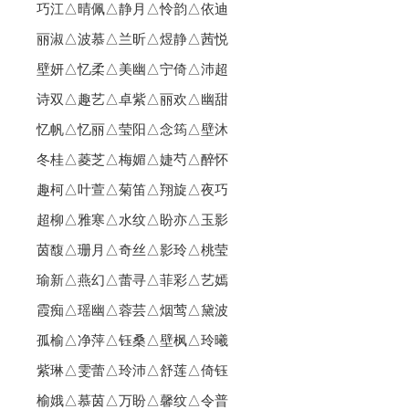
巧江△晴佩△静月△怜韵△依迪
丽淑△波慕△兰昕△煜静△茜悦
壁妍△忆柔△美幽△宁倚△沛超
诗双△趣艺△卓紫△丽欢△幽甜
忆帆△忆丽△莹阳△念筠△壁沐
冬桂△菱芝△梅媚△婕芍△醉怀
趣柯△叶萱△菊笛△翔旋△夜巧
超柳△雅寒△水纹△盼亦△玉影
茵馥△珊月△奇丝△影玲△桃莹
瑜新△燕幻△蕾寻△菲彩△艺嫣
霞痴△瑶幽△蓉芸△烟莺△黛波
孤榆△净萍△钰桑△壁枫△玲曦
紫琳△雯蕾△玲沛△舒莲△倚钰
榆娥△慕茵△万盼△馨纹△令普