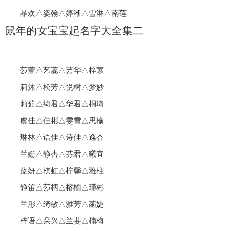
晶欢△姿翰△婷淅△雪淋△南莲
鼠年的女宝宝起名字大全集二
莎萱△艺蕊△芸华△梓萦
莉沐△松芳△悦树△梦妙
莉茹△绮君△华君△桐琦
虞佳△佳彬△雯雪△思榆
琳林△语佳△诗佳△逸杏
兰姗△静杏△芬君△曦宜
蓝妍△棋虹△柠馨△雅柱
静笛△莎柄△榕榆△瑾彬
兰彤△绮敏△雅芳△菡婕
梓语△朵兴△兰斐△楠梅