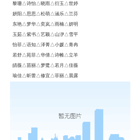
黎珊△诗怡△晓雨△衍玉△世婷
妍阳△思思△松萌△涵乐△兰芬
东艳△梦华△奕岚△雨楠△妍明
玉茹△紫书△艺颖△山洢△雪平
怡菲△语知△泽菁△小媛△青冉
若舒△苑菲△华倩△诗帷△立羊
皘薇△苗丽△梦鹭△若月△佳薇
瑜佳△昕蕾△修宜△菲丽△晨露