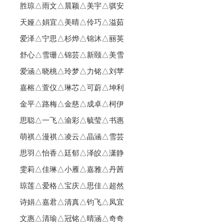
胜琼△雨文△晨颖△美宇△骐安
天娅△娟宜△美晴△伶巧△溢茹
爱泽△宁思△杉烨△锦沐△丽英
舒心△雪珊△锦芸△新颐△美雪
爱涵△晓桃△玲梦△力铭△刘苹
嘉榕△萱仪△琳芯△可蔚△坤利
金平△路梅△金慈△成卓△柯伊
思聪△一飞△渝彩△毓莹△书惠
萌祺△漫祺△凌云△晶涵△雪芸
思羽△怡香△廷郁△泽皎△潇静
雯莉△佳琳△小雁△嘉雅△丹茜
琼莲△爱格△宝庆△思佳△超然
诗娟△嘉君△清真△钧飞△凤宜
文惠△清瑜△冠铭△晴涵△奇奇