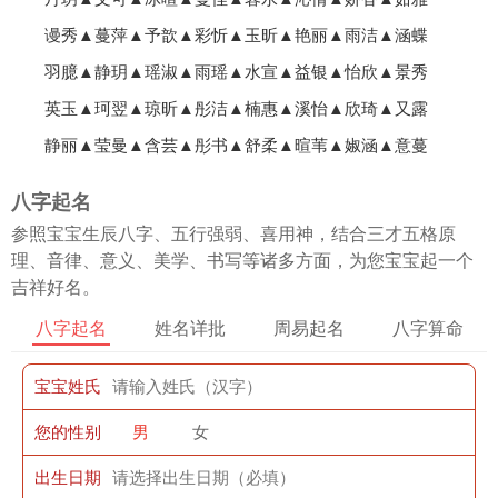
谩秀▲蔓萍▲予歆▲彩忻▲玉昕▲艳丽▲雨洁▲涵蝶
羽臆▲静玥▲瑶淑▲雨瑶▲水宣▲益银▲怡欣▲景秀
英玉▲珂翌▲琼昕▲彤洁▲楠惠▲溪怡▲欣琦▲又露
静丽▲莹曼▲含芸▲彤书▲舒柔▲暄苇▲婌涵▲意蔓
八字起名
参照宝宝生辰八字、五行强弱、喜用神，结合三才五格原
理、音律、意义、美学、书写等诸多方面，为您宝宝起一个
吉祥好名。
八字起名
姓名详批
周易起名
八字算命
宝宝姓氏
您的性别
男
女
出生日期