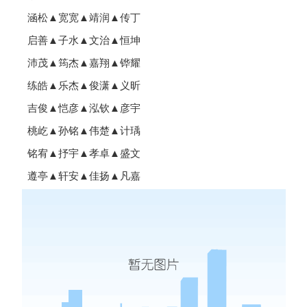
涵松▲宽宽▲靖润▲传丁
启善▲子水▲文治▲恒坤
沛茂▲筠杰▲嘉翔▲铧耀
练皓▲乐杰▲俊潇▲义昕
吉俊▲恺彦▲泓钦▲彦宇
桃屹▲孙铭▲伟楚▲计瑀
铭宥▲抒宇▲孝卓▲盛文
遵亭▲轩安▲佳扬▲凡嘉