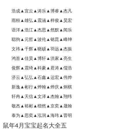
浩成▲宜云▲涛乐▲博睿▲杰凡
雨桓▲雄弘▲震涵▲梓俊▲昊宏
语洋▲浩江▲杰思▲然默▲闻乐
聪驹▲元哲▲波伦▲铭昆▲峰绅
文祎▲千辉▲晓硕▲羽远▲杰振
鸿首▲佳昊▲博轩▲洪家▲亮生
俊辉▲震绮▲科豪▲君涛▲儒浩
济云▲弘弘▲石鑫▲运宏▲伟烨
新逸▲彬行▲烨翰▲烨庆▲炯棋
轩冉▲天信▲文泽▲杰翰▲翔纬
敬杰▲裕彬▲楷然▲京奕▲晟翰
泰为▲思奕▲泓润▲海玮▲晋明
鼠年4月宝宝起名大全五