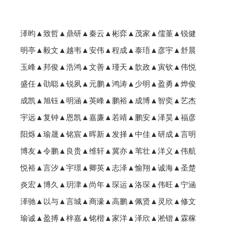
泽昀▲致哲▲鼎研▲秦云▲彬弈▲茂家▲儒堇▲锐健
明亭▲毅文▲越韦▲安伟▲程成▲泰珸▲彦宇▲舒晨
玉峰▲邦俊▲浩鸿▲文善▲瑾天▲歆政▲寅钦▲伟悦
盛任▲劭聪▲锐夙▲元鹏▲鸿涛▲少明▲盈勇▲烨俊
成凯▲旭钰▲明涵▲英峰▲鹏裕▲成博▲智奕▲艺杰
宇远▲复钟▲恩凯▲嘉廉▲若靖▲鹏安▲泽昊▲福彦
阳烁▲瑜晟▲铭宸▲晖新▲发择▲中佳▲研成▲言明
博友▲令鹏▲良贵▲维轩▲冀亦▲苇壮▲洋义▲伟航
悦裕▲言汐▲宇璟▲卿英▲志泽▲愉翔▲诚海▲圣楚
炎宏▲博久▲玥津▲尚年▲琛运▲洛琛▲伟旺▲宁涵
泽驰▲以与▲言城▲商濠▲高鹏▲佩贤▲灵欣▲修文
瑜诚▲盈搏▲梓嘉▲铭楷▲家洋▲泽欣▲淞锴▲霖稼