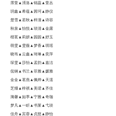
霈萱▲湑洛▲锦蕊▲萱丛
玥鑫▲希蕴▲茜珂▲静仪
楚雪▲若秋▲梓潼▲诗容
秋泉▲怡悦▲琰清▲金露
楷茗▲莉妍▲园园▲妤玉
萌雯▲雯薇▲梦香▲琪瑶
晓韦▲云鑫▲琦琳▲奕萍
琛雯▲莎怡▲孟韵▲嘉洁
侃钢▲书兰▲菲雅▲媛雅
金金▲茗燕▲佩烨▲天濡
芝熳▲梓祺▲美珺▲齐佳
漪馨▲如葶▲宁雅▲奇珈
梦凡▲一盺▲书莱▲弋琰
佳舟▲宾蓉▲贞慈▲静怡