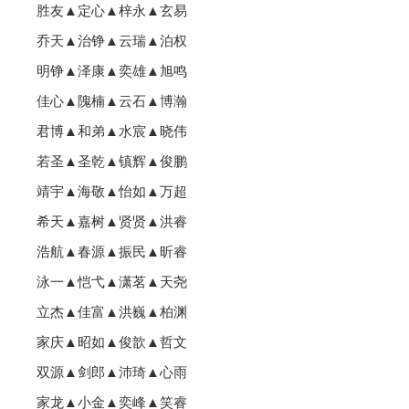
胜友▲定心▲梓永▲玄易
乔天▲治铮▲云瑞▲泊权
明铮▲泽康▲奕雄▲旭鸣
佳心▲隗楠▲云石▲博瀚
君博▲和弟▲水宸▲晓伟
若圣▲圣乾▲镇辉▲俊鹏
靖宇▲海敬▲怡如▲万超
希天▲嘉树▲贤贤▲洪睿
浩航▲春源▲振民▲昕睿
泳一▲恺弋▲潇茗▲天尧
立杰▲佳富▲洪巍▲柏渊
家庆▲昭如▲俊歆▲哲文
双源▲剑郎▲沛琦▲心雨
家龙▲小金▲奕峰▲笑睿