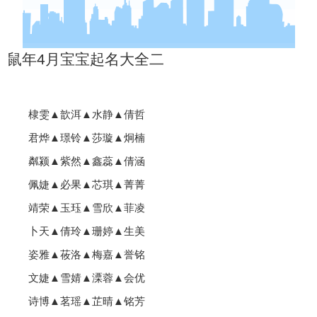
鼠年4月宝宝起名大全二
棣雯▲歆洱▲水静▲倩哲
君烨▲璟铃▲莎璇▲炯楠
粼颍▲紫然▲鑫蕊▲倩涵
佩婕▲必果▲芯琪▲菁菁
靖荣▲玉珏▲雪欣▲菲凌
卜天▲倩玲▲珊婷▲生美
姿雅▲莜洛▲梅嘉▲誉铭
文婕▲雪婧▲溧蓉▲会优
诗博▲茗瑶▲芷晴▲铭芳