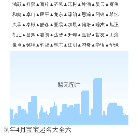
鸿颢▲祥熙▲骞梓▲齐邑▲珏树▲坤涌▲昊云▲骞伟
和懿▲卓山▲民平▲龙东▲濠韵▲恩瀚▲绍锋▲希忆
久承▲泰楸▲皓彦▲亚易▲加晨▲翰培▲曈杰▲旭正
凯汇▲昌卿▲睿朗▲达智▲升烨▲嘉智▲哲友▲工煊
俊卓▲铭坤▲弈福▲锦志▲江明▲鸣奇▲学语▲华斌
鼠年4月宝宝起名大全六