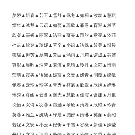
梦娇▲妍春▲芸玉▲雪舒▲佩冬▲如莉▲汝幼▲慧琪
熠华▲冰琴▲云语▲如蔓▲瑶欣▲菲卷▲育迎▲然芊
欣凝▲墨婵▲丽翠▲洁羽▲薇曼▲渲歆▲意宛▲汐菲
梓语▲歆翌▲玲妮▲芳辛▲小语▲访姝▲姣美▲恨晨
燕瑶▲柳芳▲易莉▲云白▲鸿雨▲丹莉▲诺成▲芯婿
容彤▲昱晖▲浩芳▲若淇▲觅琦▲玲丹▲文莎▲惜雨
莹晴▲霞美▲语婌▲嫣富▲义曼▲妍青▲润蕴▲娜敏
佩睿▲云玲▲玲字▲青秀▲梓宸▲歆媛▲欣娴▲婵琳
瑶秀▲彦函▲云含▲遥光▲慧歆▲佳霞▲含姗▲丹俊
悦怡▲采诗▲羽蓉▲煊涵▲翠欣▲清姝▲欣艳▲玲青
英蓉▲雅兰▲婉幼▲绿晨▲湄妤▲婧琳▲英颜▲蕊绍
若妮▲文安▲小云▲妃忻▲平雪▲谷薇▲新佳▲姝莹
丹玥▲文可▲冰喧▲曼佳▲蓉水▲沁倩▲娇香▲茹雅