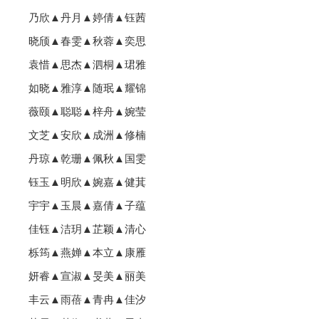
乃欣▲丹月▲婷倩▲钰茜
晓颀▲春雯▲秋蓉▲奕思
袁惜▲思杰▲泗桐▲珺雅
如晓▲雅淳▲随珉▲耀锦
薇颐▲聪聪▲梓舟▲婉莹
文芝▲安欣▲成洲▲修楠
丹琼▲乾珊▲佩秋▲国雯
钰玉▲明欣▲婉嘉▲健萁
宇宇▲玉晨▲嘉倩▲子蕴
佳钰▲洁玥▲芷颖▲清心
栎筠▲燕婵▲本立▲康雁
妍睿▲宣淑▲旻美▲丽美
丰云▲雨蓓▲青冉▲佳汐