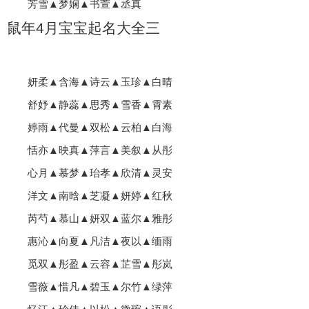
芳雪▲梦娴▲书萱▲丞真
鼠年4月宝宝起名大全三
妍柔▲含海▲诗云▲玉珍▲白晴
舒妤▲静蕊▲思秀▲雪香▲霄素
婷雨▲代曼▲双松▲云柏▲白海
恬亦▲映真▲萍言▲美叙▲从彤
心月▲慕梦▲珆孝▲欣清▲灵安
洋文▲南晗▲芝凝▲妍婷▲红秋
芮芍▲慕山▲妍双▲蓝尔▲雅彤
惠沁▲向夏▲凡洁▲夜以▲缅雨
觅双▲彤盈▲云容▲芷雪▲彤岚
雪薇▲惜凡▲碧玉▲尔竹▲绿萍