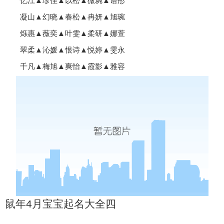
忆江▲珍佳▲以松▲微琬▲语彤
凝山▲幻晓▲春松▲冉妍▲旭琬
烁惠▲薇奕▲叶雯▲柔研▲娜萱
翠柔▲沁媛▲恨诗▲悦婷▲雯永
千凡▲梅旭▲爽怡▲霞影▲雅容
鼠年4月宝宝起名大全四