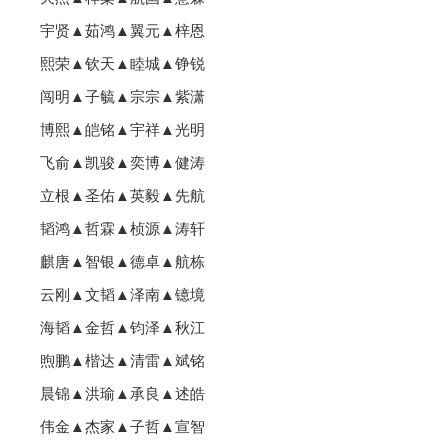
宇贤▲茹鸿▲翼元▲梓恩
熙荣▲钦天▲睦城▲铮锐
闯明▲子毓▲宗宗▲紫潇
博熙▲皑铭▲宇祥▲光明
飞俞▲凯骏▲奕博▲健涛
立根▲圣佑▲英毅▲先航
韬鸿▲哲霖▲桢源▲涛轩
麒唐▲智银▲德卓▲航栋
云刚▲文韬▲泽南▲镱境
海韬▲金哲▲钧泽▲秋江
煦鹏▲楷达▲清雷▲斌铭
晨锦▲洪瑜▲承良▲述皓
伟金▲杰家▲子哲▲宣智