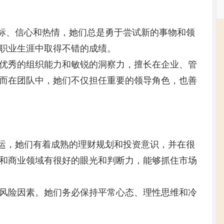
目标、信心和热情，她们总是勇于尝试新的事物和领
职业生涯中取得不错的成绩。
优秀的组织能力和敏锐的洞察力，擅长在企业、管
而在团队中，她们不仅担任重要的领导角色，也善
财运，她们有着成熟的理财规划和投资意识，并在很
和商业领域有很好的眼光和判断力，能够抓住市场
风险因素。她们务必保持平常心态、理性思维和冷