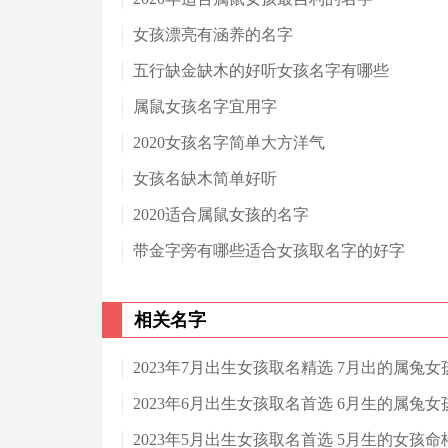
女孩漂亮有涵养的名字
五行缺金缺木的好听女孩名字有哪些
属鼠女孩名字宜用字
2020女孩名字简单大方洋气
女孩名缺木简单好听
2020适合属鼠女孩的名字
带金字旁有哪些适合女孩取名字的好字
相关名字
2023年7月出生女孩取名精选 7月出的属兔
2023年6月出生女孩取名首选 6月生的属兔
2023年5月出生女孩取名首选 5月生的女孩命