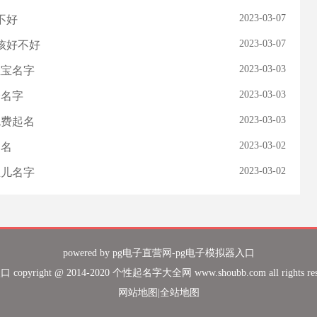
2023-03-07
不好
2023-03-07
女孩好不好
2023-03-03
宝宝名字
2023-03-03
分名字
2023-03-03
免费起名
2023-03-02
起名
2023-03-02
生儿名字
powered by
pg电子直营网-pg电子模拟器入口
pyright @ 2014-2020 个性起名字大全网 www.shoubb.com all rights r
网站地图
|
全站地图