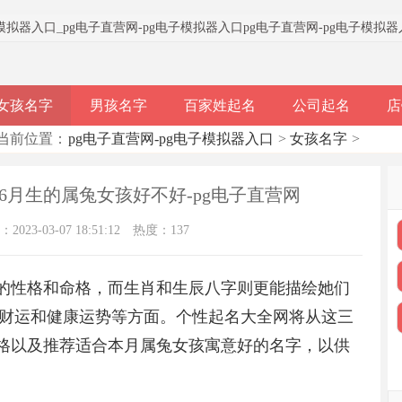
子模拟器入口
_
pg电子直营网-pg电子模拟器入口
pg电子直营网-pg电子模拟
女孩名字
男孩名字
百家姓起名
公司起名
店
当前位置：
pg电子直营网-pg电子模拟器入口
>
女孩名字
>
 6月生的属兔女孩好不好-pg电子直营网
023-03-07 18:51:12
热度：137
慕的性格和命格，而生肖和生辰八字则更能描绘她们
财运和健康运势等方面。个性起名大全网将从这三
命格以及推荐适合本月属兔女孩寓意好的名字，以供