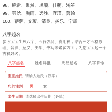
98、晓雷、秉然、旭颜、佳萌、鸿笙
99、羽晗、鹏雨、远胜、宜瑾、萧翰
100、蓓蓉、文璨、清良、炎乐、宁耀
八字起名
参照宝宝生辰八字、五行强弱、喜用神，结合三才五格原
理、音律、意义、美学、书写等诸多方面，为您宝宝起一个
吉祥好名。
八字起名
姓名详批
周易起名
八字算命
宝宝姓氏
您的性别
男
女
出生日期