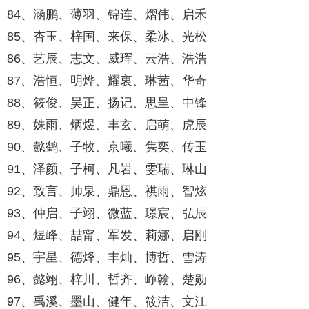
84、涵鹏、薄羽、锦连、熠伟、启禾
85、杏玉、梓国、来保、柔冰、光松
86、艺辰、志文、威珲、云浩、浩浩
87、浩恒、明烨、耀衷、琳茜、华奇
88、筱俊、昊正、扬记、思呈、中锋
89、姝雨、炳煜、丰玄、启萌、虎辰
90、懿鹤、子牧、京曦、隽奕、传玉
91、泽颜、子柯、凡岩、雯瑞、琳山
92、致言、帅泉、鼎恩、祺雨、智炫
93、仲启、子翊、微蓝、璟宸、弘辰
94、煜峰、喆甯、军发、莉娜、启刚
95、宇星、德烽、丰灿、博哲、雪涛
96、懿翊、梓川、哲齐、峥翰、楚勋
97、禹溪、墨山、健年、筱洁、文江