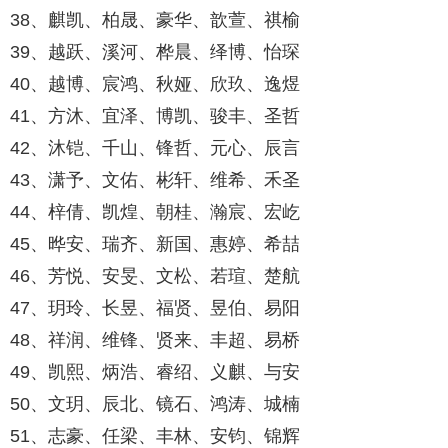
38、麒凯、柏晟、豪华、歆萱、祺榆
39、越跃、溪河、桦晨、绎博、怡琛
40、越博、宸鸿、秋娅、欣玖、逸煜
41、方沐、宜泽、博凯、骏丰、圣哲
42、沐铠、千山、锋哲、元心、辰言
43、潇予、文佑、彬轩、维希、禾圣
44、梓倩、凯煌、朝桂、瀚宸、宏屹
45、晔安、瑞齐、新国、惠婷、希喆
46、芳悦、安旻、文松、若瑄、楚航
47、玥玲、长昱、福贤、昱伯、易阳
48、祥润、维锋、贤来、丰超、易桥
49、凯熙、炳浩、睿绍、义麒、与安
50、文玥、辰北、镜石、鸿涛、城楠
51、志豪、任梁、丰林、安钧、锦辉