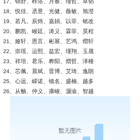
17、锦舒、梓浴、月春、瑾哲、卓韬
18、悦佳、丞昱、光健、薇敏、旭澄
19、若凡、辰炜、嘉娟、以菲、铭改
20、鹏凯、峻廷、涛义、霖菲、昊程
21、娅轩、恩言、彬展、艺鸿、熠轩
22、崇瑶、运熙、益宏、瑾翔、玉晟
23、祥培、君乐、桦阳、熠哲、泽橦
24、芯佩、晨斌、晋博、艾琦、逸朗
25、心远、嵘诺、镜名、盛楠、越多
26、从畅、仲义、康峻、灏渝、智越