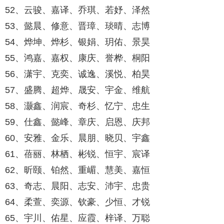
52、云骏、嘉译、乔琪、若妤、泽然
53、懿晨、修意、晋璋、琰晴、志博
54、烨坤、烨杉、银娟、玥佑、景昊
55、鸿嘉、嘉权、康庆、誉桦、桐阳
56、潇宇、克奕、诚逸、溪悦、柏昊
57、盛腾、超烨、晟安、宇金、维航
58、灏鑫、润宸、奇杉、忆宁、忠生
59、仕鑫、懿峰、章庆、启恩、庆邦
60、安雅、金乐、晨朋、晓贝、宇鑫
61、蓓丽、林栖、彬锐、恒宇、宸译
62、昕颐、铂然、重嵋、慧美、嘉恒
63、奇志、晨阳、志安、沛宇、忠贵
64、柔萱、奕源、钦豪、少恒、才锐
65、宇川、佑星、应霞、梓译、万聪