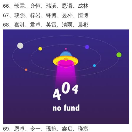
66、歆霖、允恒、玮滨、恩语、成林
67、琰熙、梓岩、锋博、昱朴、恒博
68、嘉淇、君卓、英雷、清雨、晨彬
69、恩卓、令一、瑶艳、鑫启、瑾宸