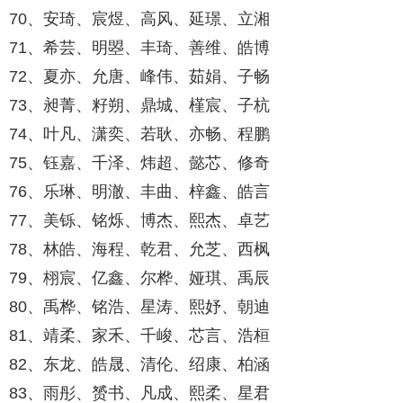
70、安琦、宸煜、高风、延璟、立湘
71、希芸、明曌、丰琦、善维、皓博
72、夏亦、允唐、峰伟、茹娟、子畅
73、昶菁、籽朔、鼎城、槿宸、子杭
74、叶凡、潇奕、若耿、亦畅、程鹏
75、钰嘉、千泽、炜超、懿芯、修奇
76、乐琳、明澈、丰曲、梓鑫、皓言
77、美铄、铭烁、博杰、熙杰、卓艺
78、林皓、海程、乾君、允芝、西枫
79、栩宸、亿鑫、尔桦、娅琪、禹辰
80、禹桦、铭浩、星涛、熙妤、朝迪
81、靖柔、家禾、千峻、芯言、浩桓
82、东龙、皓晟、清伦、绍康、柏涵
83、雨彤、赟书、凡成、熙柔、星君