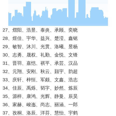
27、熠阳、浩昱、泰炎、承顾、奕晓
28、煜佳、宇华、益兴、楚滢、鑫铭
29、敏智、沐川、光贯、洛曦、昱杨
30、志勇、晟权、礼勤、金悦、文锋
31、晋羽、嘉恺、祺平、承芸、汉品
32、元翔、安刚、秋云、颢宇、韵超
33、庆轩、梓恒、军颇、文鑫、浩志
34、佳辰、禹烁、韬字、妙然、炼辰
35、源梓、康鸿、光辉、静曼、辰昊
36、家赫、峻迤、尚志、丽涵、一郎
37、孜桐、洛辰、洋芬、慧怡、宇鹤