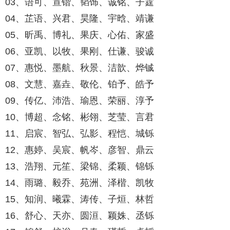
03、语可、宣锴、韬饰、诚铭、子霆
04、芷语、兴君、昊隆、宇晗、靖谦
05、昕禹、博礼、果庆、心佑、家盛
06、亚凯、以牧、果刚、仕谦、骏诚
07、惠悦、墨航、秋景、洁歆、烨铖
08、文慧、嘉垚、敬伦、铂予、皓予
09、传亿、沛浩、瑜恩、荣丽、淳予
10、博超、念铭、彬翎、芝莹、言君
11、启宸、智弘、弘影、程恺、城铄
12、惠婷、吴宸、帆岑、彦智、鼎云
13、浩翔、元笙、梁锦、柔颖、锦铄
14、雨璐、毅乔、苑洲、泽楷、凯牧
15、知润、曦霖、涛传、子烜、林哲
16、舒心、天亦、圆洹、颖姝、丞铄