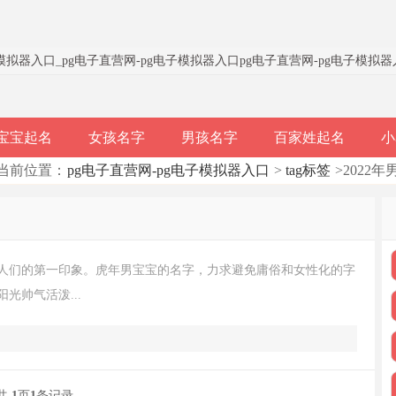
子模拟器入口
_
pg电子直营网-pg电子模拟器入口
pg电子直营网-pg电子模拟
宝宝起名
女孩名字
男孩名字
百家姓起名
小
当前位置：
pg电子直营网-pg电子模拟器入口
>
tag标签
>2022
人们的第一印象。虎年男宝宝的名字，力求避免庸俗和女性化的字
光帅气活泼...
共
1
页
1
条记录