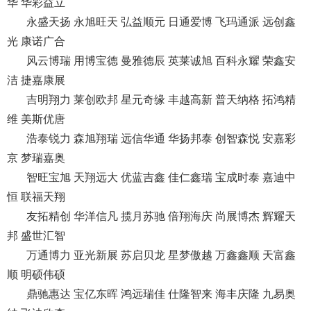
华 华彩益立
永盛天扬 永旭旺天 弘益顺元 日通爱博 飞玛通派 远创鑫
光 康诺广合
风云博瑞 用博宝德 曼雅德辰 英莱诚旭 百科永耀 荣鑫安
洁 捷嘉康展
吉明翔力 莱创欧邦 星元奇缘 丰越高新 普天纳格 拓鸿精
维 美斯优唐
浩泰锐力 森旭翔瑞 远信华通 华扬邦泰 创智森悦 安嘉彩
京 梦瑞嘉奥
智旺宝旭 天翔远大 优蓝吉鑫 佳仁鑫瑞 宝成时泰 嘉迪中
恒 联福天翔
友拓精创 华洋信凡 揽月苏驰 倍翔海庆 尚展博杰 辉耀天
邦 盛世汇智
万通博力 亚光新展 苏启贝龙 星梦傲越 万鑫鑫顺 天富鑫
顺 明硕伟硕
鼎驰惠达 宝亿东晖 鸿远瑞佳 仕隆智来 海丰庆隆 九易奥