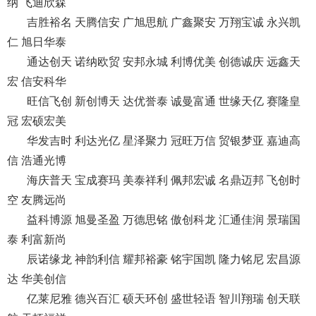
纳 飞迪欣森
吉胜裕名 天腾信安 广旭思航 广鑫聚安 万翔宝诚 永兴凯
仁 旭日华泰
通达创天 诺纳欧贸 安邦永城 利博优美 创德诚庆 远鑫天
宏 信安科华
旺信飞创 新创博天 达优誉泰 诚曼富通 世缘天亿 赛隆皇
冠 宏硕宏美
华发吉时 利达光亿 星泽聚力 冠旺万信 贸银梦亚 嘉迪高
信 浩通光博
海庆普天 宝成赛玛 美泰祥利 佩邦宏诚 名鼎迈邦 飞创时
空 友腾远尚
益科博源 旭曼圣盈 万德思铭 傲创科龙 汇通佳润 景瑞国
泰 利富新尚
辰诺缘龙 神韵利信 耀邦裕豪 铭宇国凯 隆力铭尼 宏昌源
达 华美创信
亿莱尼雅 德兴百汇 硕天环创 盛世轻语 智川翔瑞 创天联