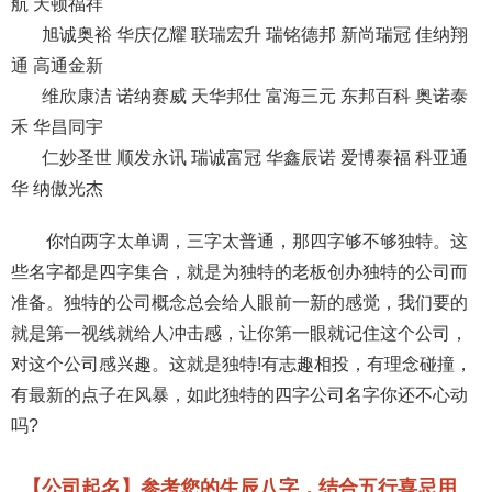
航 天顿福祥
旭诚奥裕 华庆亿耀 联瑞宏升 瑞铭德邦 新尚瑞冠 佳纳翔
通 高通金新
维欣康洁 诺纳赛威 天华邦仕 富海三元 东邦百科 奥诺泰
禾 华昌同宇
仁妙圣世 顺发永讯 瑞诚富冠 华鑫辰诺 爱博泰福 科亚通
华 纳傲光杰
你怕两字太单调，三字太普通，那四字够不够独特。这
些名字都是四字集合，就是为独特的老板创办独特的公司而
准备。独特的公司概念总会给人眼前一新的感觉，我们要的
就是第一视线就给人冲击感，让你第一眼就记住这个公司，
对这个公司感兴趣。这就是独特!有志趣相投，有理念碰撞，
有最新的点子在风暴，如此独特的四字公司名字你还不心动
吗?
【公司起名】参考您的生辰八字，结合五行喜忌用