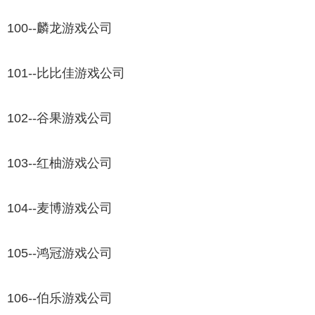
100--麟龙游戏公司
101--比比佳游戏公司
102--谷果游戏公司
103--红柚游戏公司
104--麦博游戏公司
105--鸿冠游戏公司
106--伯乐游戏公司