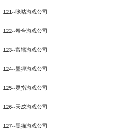
121--咪咕游戏公司
122--希合游戏公司
123--富镭游戏公司
124--墨狸游戏公司
125--灵指游戏公司
126--天成游戏公司
127--黑猫游戏公司