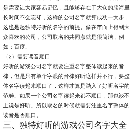
是需要让大家容易记忆，且能够存在于大众的脑海里
长时间不会忘却，这样的公司名字就算成功一大步，
这也是起独特好听的名字的前提。像在市面上得到大
众喜欢的公司，公司取名的共同点就是很简洁，例
如：百度。
（2）需要读音顺口
好听的游戏公司名字就要注重名字整体读起来的音
律，但是只有单个字眼的音律好听这样并不行，要整
体名字读起来顺口了，这样才算是踏入了好听名字的
范畴。如果一个公司名字读起来都不顺口，那也谈不
上说是好听。所以取名的时候就需要注重名字整体的
读音是否顺口。
三、独特好听的游戏公司名字大全