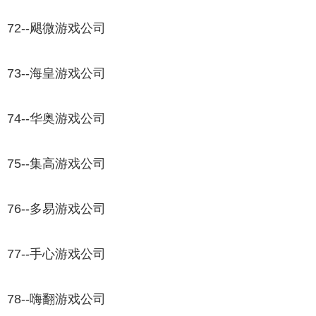
72--飓微游戏公司
73--海皇游戏公司
74--华奥游戏公司
75--集高游戏公司
76--多易游戏公司
77--手心游戏公司
78--嗨翻游戏公司