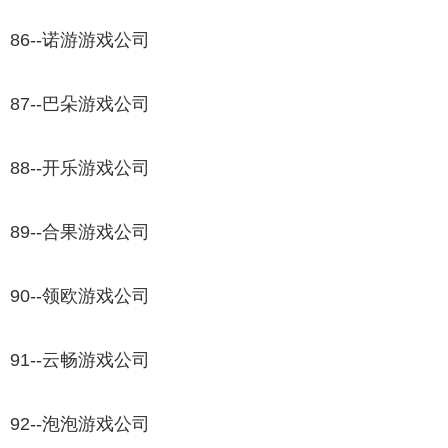
86--诺游游戏公司
87--巴朵游戏公司
88--开乐游戏公司
89--合果游戏公司
90--领欧游戏公司
91--云畅游戏公司
92--泡泡游戏公司