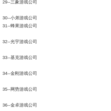
29--三象游戏公司
30--小弟游戏公司
31--蜂果游戏公司
32--光宇游戏公司
33--基克游戏公司
34--金刚游戏公司
35--网势游戏公司
36--金卓游戏公司