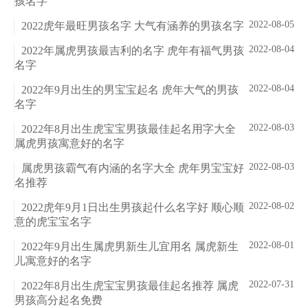
孩名字
2022-08-05
2022虎年最旺男孩名字 大气有涵养的男孩名字
2022-08-04
2022年属虎男孩最吉利的名字 虎年有福气男孩
名字
2022-08-04
2022年9月出生的男宝宝起名 虎年大气的男孩
名字
2022-08-03
2022年8月出生虎宝宝男孩最佳起名用字大全
属虎男孩寓意好的名字
2022-08-03
属虎男孩霸气有内涵的名字大全 虎年男宝宝好
名推荐
2022-08-02
2022虎年9月1日出生男孩起什么名字好 顺心顺
意的虎宝宝名字
2022-08-01
2022年9月出生属虎男新生儿宜用名 属虎新生
儿寓意好的名字
2022-07-31
2022年8月出生虎宝宝男孩最佳起名推荐 属虎
男孩高分起名免费