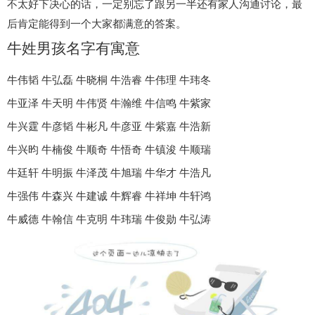
不太好下决心的话，一定别忘了跟另一半还有家人沟通讨论，最
后肯定能得到一个大家都满意的答案。
牛姓男孩名字有寓意
牛伟韬 牛弘磊 牛晓桐 牛浩睿 牛伟理 牛玮冬
牛亚泽 牛天明 牛伟贤 牛瀚维 牛信鸣 牛紫家
牛兴霆 牛彦韬 牛彬凡 牛彦亚 牛紫嘉 牛浩新
牛兴昀 牛楠俊 牛顺奇 牛悟奇 牛镇浚 牛顺瑞
牛廷轩 牛明振 牛泽茂 牛旭瑞 牛华才 牛浩凡
牛强伟 牛森兴 牛建诚 牛辉睿 牛祥坤 牛轩鸿
牛威德 牛翰信 牛克明 牛玮瑞 牛俊勋 牛弘涛