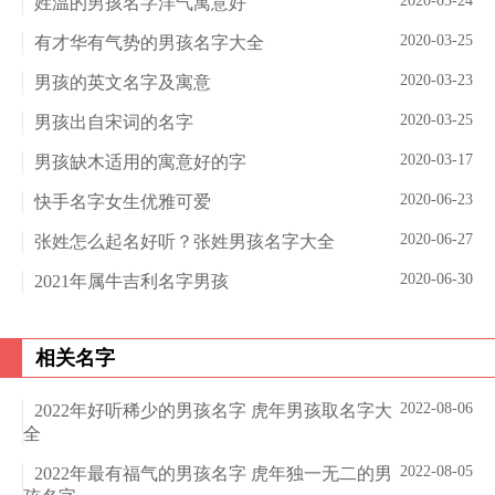
2020-03-24
姓温的男孩名字洋气寓意好
2020-03-25
有才华有气势的男孩名字大全
2020-03-23
男孩的英文名字及寓意
2020-03-25
男孩出自宋词的名字
2020-03-17
男孩缺木适用的寓意好的字
2020-06-23
快手名字女生优雅可爱
2020-06-27
张姓怎么起名好听？张姓男孩名字大全
2020-06-30
2021年属牛吉利名字男孩
相关名字
2022-08-06
2022年好听稀少的男孩名字 虎年男孩取名字大
全
2022-08-05
2022年最有福气的男孩名字 虎年独一无二的男