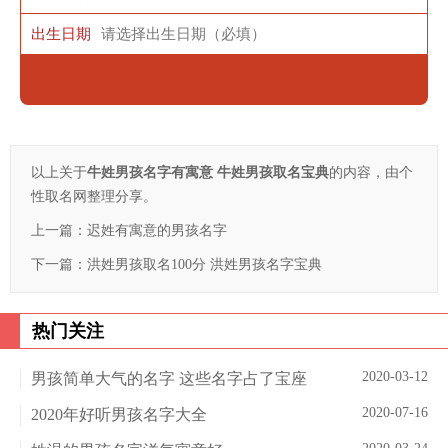
出生日期
以上关于
牛姓男孩名字有寓意 牛姓男孩取名宝典
的内容，由个
性取名网整理分享。
上一篇：
迟姓有寓意的男孩名字
下一篇：
洪姓男孩取名100分 洪姓男孩名字宝典
热门关注
2020-03-12
男孩简单大气的名字 这些名字占了宝座
2020-07-16
2020年好听男孩名字大全