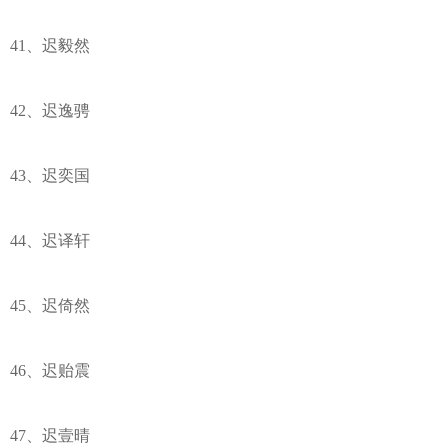
41、迟毅然
42、迟逸骋
43、迟奕国
44、迟译轩
45、迟倚然
46、迟贻震
47、迟壹晴