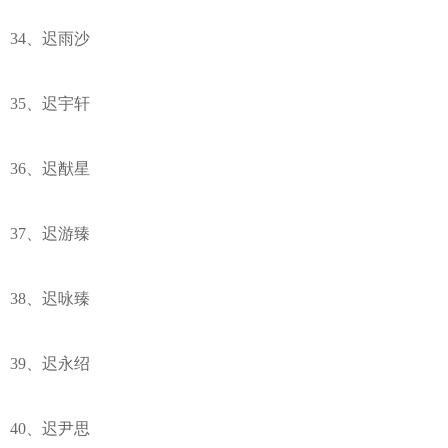
34、迟雨沙
35、迟宇轩
36、迟猷星
37、迟游臻
38、迟咏臻
39、迟永绍
40、迟尹思