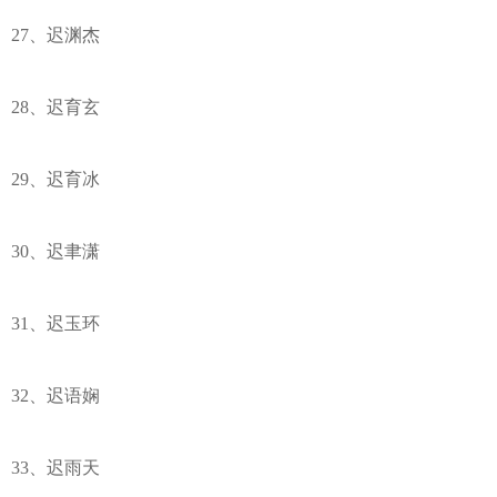
27、迟渊杰
28、迟育玄
29、迟育冰
30、迟聿潇
31、迟玉环
32、迟语娴
33、迟雨天