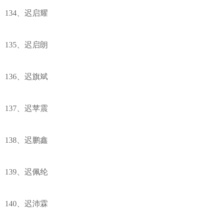
134、迟启耀
135、迟启朗
136、迟旗斌
137、迟苹震
138、迟鹏鑫
139、迟佩纶
140、迟沛霖