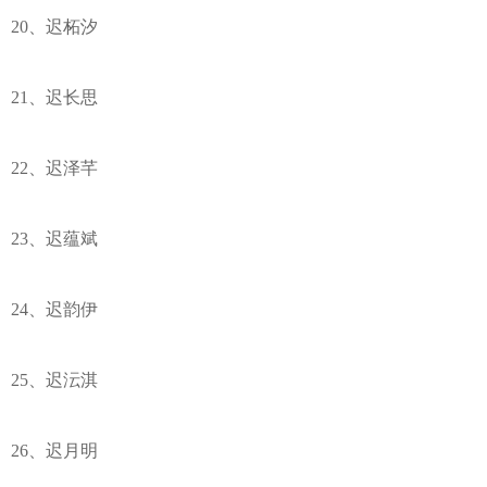
20、迟柘汐
21、迟长思
22、迟泽芊
23、迟蕴斌
24、迟韵伊
25、迟沄淇
26、迟月明