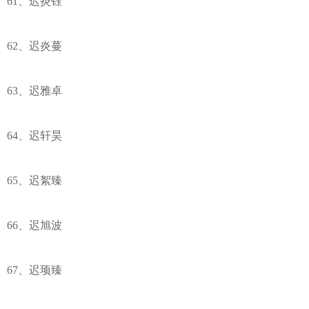
61、迟炎钰
62、迟炎蔓
63、迟雅卓
64、迟轩昊
65、迟絮臻
66、迟旭波
67、迟顼臻