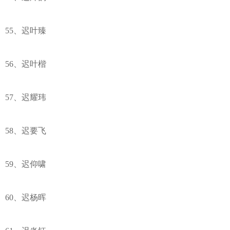
55、迟叶臻
56、迟叶楷
57、迟耀玮
58、迟要飞
59、迟仰啸
60、迟杨晖