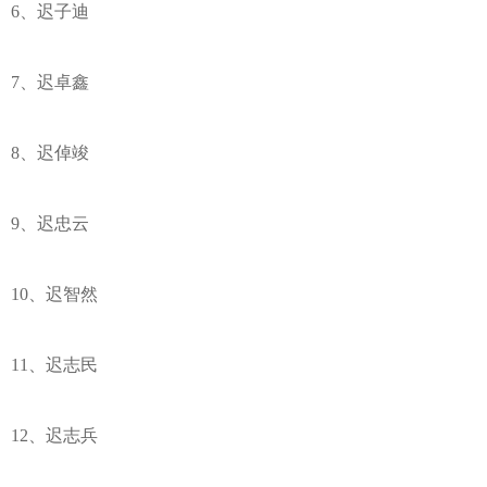
6、迟子迪
7、迟卓鑫
8、迟倬竣
9、迟忠云
10、迟智然
11、迟志民
12、迟志兵