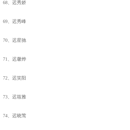
68、迟秀娇
69、迟秀峰
70、迟星驰
71、迟馨烨
72、迟笑阳
73、迟筱雅
74、迟晓莺