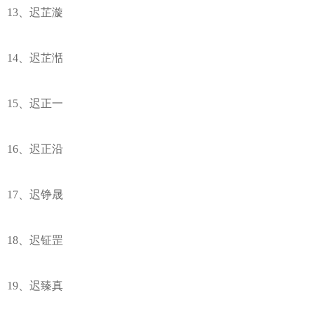
13、迟芷漩
14、迟芷湉
15、迟正一
16、迟正沿
17、迟铮晟
18、迟钲罡
19、迟臻真