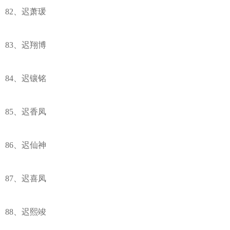
82、迟萧瑗
83、迟翔博
84、迟镶铭
85、迟香凤
86、迟仙神
87、迟喜凤
88、迟熙竣