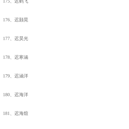
175、迟鹤飞
176、迟颢晃
177、迟昊光
178、迟寒涵
179、迟涵洋
180、迟海洋
181、迟海煊