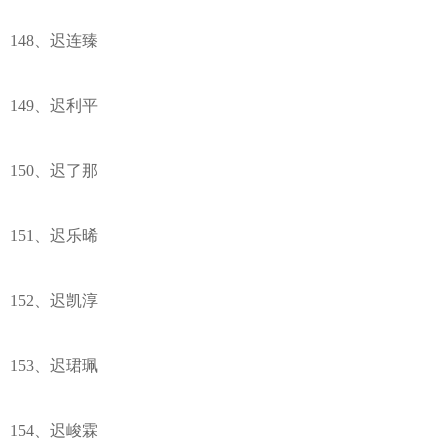
148、迟连臻
149、迟利平
150、迟了那
151、迟乐晞
152、迟凯淳
153、迟珺珮
154、迟峻霖