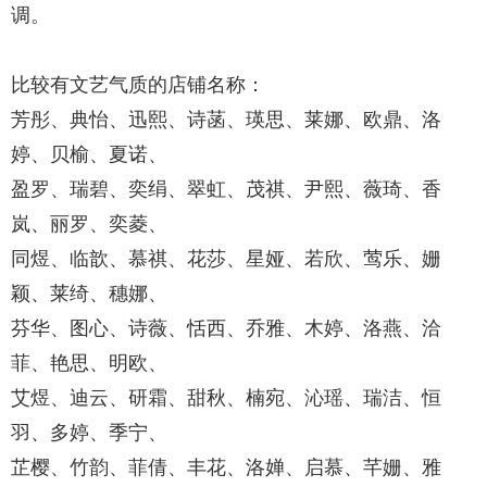
调。
比较有文艺气质的店铺名称：
芳彤、典怡、迅熙、诗菡、瑛思、莱娜、欧鼎、洛
婷、贝榆、夏诺、
盈罗、瑞碧、奕绢、翠虹、茂祺、尹熙、薇琦、香
岚、丽罗、奕菱、
同煜、临歆、慕祺、花莎、星娅、若欣、莺乐、姗
颖、莱绮、穗娜、
芬华、图心、诗薇、恬西、乔雅、木婷、洛燕、洽
菲、艳思、明欧、
艾煜、迪云、研霜、甜秋、楠宛、沁瑶、瑞洁、恒
羽、多婷、季宁、
芷樱、竹韵、菲倩、丰花、洛婵、启慕、芊姗、雅