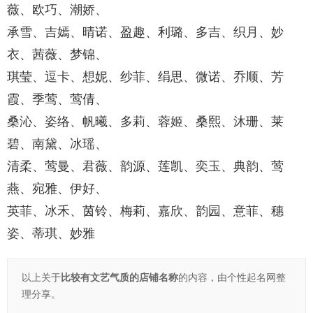
薇、欧巧、潮娇、
承雪、吉嫣、晴诺、盈趣、利璐、多吉、织月、妙
衣、茜薇、梦锦、
琪莹、逗卡、想妮、纱菲、绢思、微诺、乔顺、芳
霞、季莺、莺倩、
桑沁、姿络、帆曦、多莉、蓉姬、桑熙、沐珊、莱
碧、南黛、冰瑶、
清柔、莺曼、君薇、韵源、莲凯、奕玉、典韵、莺
燕、宛雅、伊好、
英菲、冰禾、茵铃、梅莉、嘉欣、韵园、意菲、穗
姿、蒂琪、妙雅
以上关于
比较有文艺气质的店铺名称
的内容，由个性起名网整
理分享。