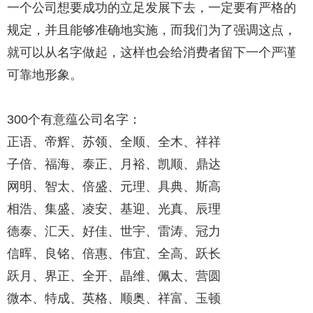
一个公司想要成功的立足发展下去，一定要有严格的
规定，并且能够准确地实施，而我们为了强调这点，
就可以从名字做起，这样也会给消费者留下一个严谨
可靠地形象。
300个有意蕴公司名字：
正语、帝辉、苏领、全顺、全木、祥祥
子倍、福海、泰正、月裕、凯顺、鼎达
网明、智太、倍盛、元理、具典、斯高
相浩、集盛、凌安、基迎、光真、辰理
德泰、汇天、好佳、世宇、雷涛、冠力
信晖、良铭、倍惠、伟宜、全高、跃长
跃月、界正、全开、晶维、佩太、营圆
微本、特成、英格、顺奥、祥富、玉顿