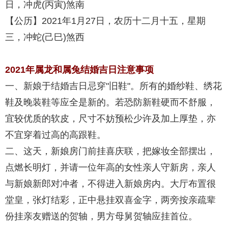
日，冲虎(丙寅)煞南
【公历】2021年1月27日，农历十二月十五，星期
三，冲蛇(己巳)煞西
2021年属龙和属兔结婚吉日注意事项
一、新娘于结婚吉日忌穿"旧鞋"。所有的婚纱鞋、绣花
鞋及晚装鞋等应全是新的。若恐防新鞋硬而不舒服，
宜较优质的软皮，尺寸不妨预松少许及加上厚垫，亦
不宜穿着过高的高跟鞋。
二、这天，新娘房门前挂喜庆联，把嫁妆全部摆出，
点燃长明灯，并请一位年高的女性亲人守新房，亲人
与新娘新郎对冲者，不得进入新娘房内。大厅布置很
堂皇，张灯结彩，正中悬挂双喜金字，两旁按亲疏辈
份挂亲友赠送的贺轴，男方母舅贺轴应挂首位。