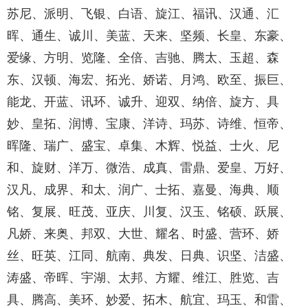
苏尼、派明、飞银、白语、旋江、福讯、汉通、汇
晖、通生、诚川、美蓝、天来、坚频、长皇、东豪、
爱缘、方明、览隆、全倍、吉驰、腾太、玉超、森
东、汉顿、海宏、拓光、娇诺、月鸿、欧至、振巨、
能龙、开蓝、讯环、诚升、迎双、纳倍、旋方、具
妙、皇拓、润博、宝康、洋诗、玛苏、诗维、恒帝、
晖隆、瑞广、盛宝、卓集、木辉、悦益、士火、尼
和、旋财、洋万、微浩、成真、雷鼎、爱皇、万好、
汉凡、成界、和太、润广、士拓、嘉曼、海典、顺
铭、复展、旺茂、亚庆、川复、汉玉、铭硕、跃展、
凡娇、来奥、邦双、大世、耀名、时盛、营环、娇
丝、旺英、江同、航南、典发、日典、识坚、洁盛、
涛盛、帝晖、宇湖、太邦、方耀、维江、胜览、吉
具、腾高、美环、妙爱、拓木、航宜、玛玉、和雷、