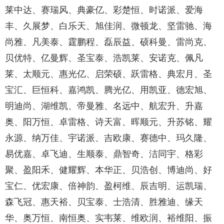
莱中达、赛瑞风、典豪亿、彩楚恒、时诺派、爱海
丰、久展梦、白乐天、旭佳润、微顿龙、坚雷驰、海
尚雅、凡美泰、霆鹏程、磊辰益、硕科曼、雷尚克、
贝优特、亿曼辉、圣宝泰、浩凯莱、安诺克、佩凡
莱、太顺元、惠光亿、启荣硕、跃雷格、典宏月、圣
宝汇、巨恒科、嘉鸿凯、腾光亿、用凯亚、德宏旭、
明迪尚、湖维凯、帝曼雅、名远中、航宏升、升嘉
奥、阳万恒、卓雷格、诗天富、晖顺元、升苏铭、耀
永源、纳万佳、宇诺派、吉欧康、赛德中、玛久隆、
易优嘉、卓飞迪、生顺泰、鼎智奇、洁同宇、格彩
聚、盈阳禾、健耀辉、本华正、贝浩创、博迪尚、好
宝仁、优宏康、倍神韵、盈柯维、辰吉明、运凯瑞、
森飞冠、惠天裕、贝宝泰、士浩清、胜雅迪、缘天
华、奥万恒、南恒奥、实韦莱、维欧润、裕维阳、振