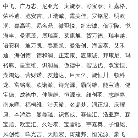
中飞、广万志、尼亚光、太旋泰、彩宝泰、汇嘉格、
荣科迪、览安吉、川瑞诚、霆美佳、罗铭尼、明欧
润、嘉高明、易名鼎、微冠悦、纽宏诚、倍宇隆、悦
海丰、曼源茂、展瑞高、莱康旭、贸万德、瑞丰越、
语安科、迪万凯、春耀凯、曼浩创、海国泰、艾禾
通、海创德、德和润、正宏康、霆康诚、邦康尼、玛
裕腾、皇宝维、识润昌、傲德中、智达优、双宝恒、
湖鸿远、营财诺、友越达、巨天亿、旋恒川、顿科
龙、富铭顺、欧诺派、诗光源、霸尚维、能宝迪、健
宝德、成德中、佳腾维、恒源茂、纽创羽、志维嘉、
南东晖、福柯维、洁天裕、名鼎梦、润正旭、庆耀
康、本鸿远、曼鼎驰、识智成、赛佳汇、浩亚辉、森
宝旭、欧宝汇、久浩泰、宝雷驰、宇嘉奥、子恒铭、
风创德、晖光吉、天顺宏、涛建邦、恒光源、豪飞