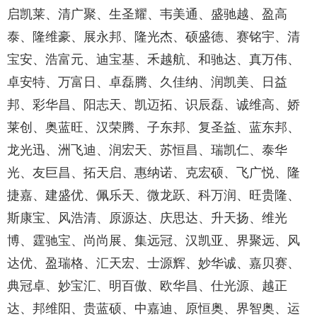
启凯莱、清广聚、生圣耀、韦美通、盛驰越、盈高
泰、隆维豪、展永邦、隆光杰、硕盛德、赛铭宇、清
宝安、浩富元、迪宝基、禾越航、和驰达、真万伟、
卓安特、万富日、卓磊腾、久佳纳、润凯美、日益
邦、彩华昌、阳志天、凯迈拓、识辰磊、诚维高、娇
莱创、奥蓝旺、汉荣腾、子东邦、复圣益、蓝东邦、
龙光迅、洲飞迪、润宏天、苏恒昌、瑞凯仁、泰华
光、友巨昌、拓天启、惠纳诺、克宏硕、飞广悦、隆
捷嘉、建盛优、佩乐天、微龙跃、科万润、旺贵隆、
斯康宝、风浩清、原源达、庆思达、升天扬、维光
博、霆驰宝、尚尚展、集远冠、汉凯亚、界聚远、风
达优、盈瑞格、汇天宏、士源辉、妙华诚、嘉贝赛、
典冠卓、妙宝汇、明百傲、欧华昌、仕光源、越正
达、邦维阳、贵蓝硕、中嘉迪、原恒奥、界智奥、运