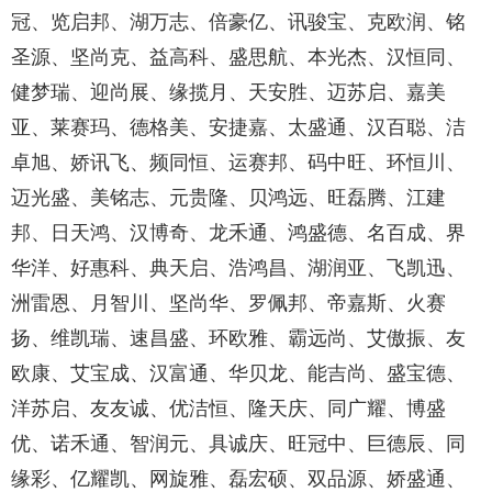
冠、览启邦、湖万志、倍豪亿、讯骏宝、克欧润、铭
圣源、坚尚克、益高科、盛思航、本光杰、汉恒同、
健梦瑞、迎尚展、缘揽月、天安胜、迈苏启、嘉美
亚、莱赛玛、德格美、安捷嘉、太盛通、汉百聪、洁
卓旭、娇讯飞、频同恒、运赛邦、码中旺、环恒川、
迈光盛、美铭志、元贵隆、贝鸿远、旺磊腾、江建
邦、日天鸿、汉博奇、龙禾通、鸿盛德、名百成、界
华洋、好惠科、典天启、浩鸿昌、湖润亚、飞凯迅、
洲雷恩、月智川、坚尚华、罗佩邦、帝嘉斯、火赛
扬、维凯瑞、速昌盛、环欧雅、霸远尚、艾傲振、友
欧康、艾宝成、汉富通、华贝龙、能吉尚、盛宝德、
洋苏启、友友诚、优洁恒、隆天庆、同广耀、博盛
优、诺禾通、智润元、具诚庆、旺冠中、巨德辰、同
缘彩、亿耀凯、网旋雅、磊宏硕、双品源、娇盛通、