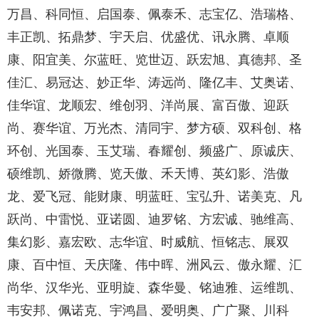
万昌、科同恒、启国泰、佩泰禾、志宝亿、浩瑞格、
丰正凯、拓鼎梦、宇天启、优盛优、讯永腾、卓顺
康、阳宜美、尔蓝旺、览世迈、跃宏旭、真德邦、圣
佳汇、易冠达、妙正华、涛远尚、隆亿丰、艾奥诺、
佳华谊、龙顺宏、维创羽、洋尚展、富百傲、迎跃
尚、赛华谊、万光杰、清同宇、梦方硕、双科创、格
环创、光国泰、玉艾瑞、春耀创、频盛广、原诚庆、
硕维凯、娇微腾、览天傲、禾天博、英幻影、浩傲
龙、爱飞冠、能财康、明蓝旺、宝弘升、诺美克、凡
跃尚、中雷悦、亚诺圆、迪罗铭、方宏诚、驰维高、
集幻影、嘉宏欧、志华谊、时威航、恒铭志、展双
康、百中恒、天庆隆、伟中晖、洲风云、傲永耀、汇
尚华、汉华光、亚明旋、森华曼、铭迪雅、运维凯、
韦安邦、佩诺克、宇鸿昌、爱明奥、广广聚、川科