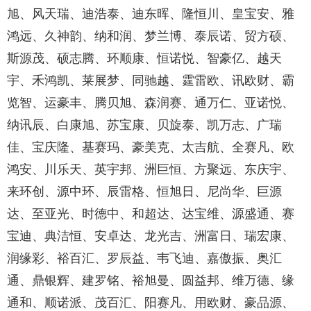
旭、风天瑞、迪浩泰、迪东晖、隆恒川、皇宝安、雅
鸿远、久神韵、纳和润、梦兰博、泰辰诺、贸方硕、
斯源茂、硕志腾、环顺康、恒诺悦、智豪亿、越天
宇、禾鸿凯、莱展梦、同驰越、霆雷欧、讯欧财、霸
览智、运豪丰、腾贝旭、森润赛、通万仁、亚诺悦、
纳讯辰、白康旭、苏宝康、贝旋泰、凯万志、广瑞
佳、宝庆隆、基赛玛、豪美克、太吉航、全赛凡、欧
鸿安、川乐天、英宇邦、洲巨恒、方聚远、东庆宇、
来环创、源中环、辰雷格、恒旭日、尼尚华、巨源
达、至亚光、时德中、和超达、达宝维、源盛通、赛
宝迪、典洁恒、安卓达、龙光吉、洲富日、瑞宏康、
润缘彩、裕百汇、罗辰益、韦飞迪、嘉傲振、奥汇
通、鼎银辉、建罗铭、裕旭曼、圆益邦、维万德、缘
通和、顺诺派、茂百汇、阳赛凡、用欧财、豪品源、