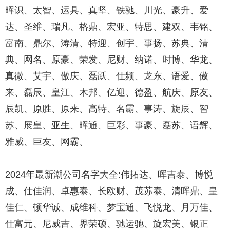
晖识、太智、运具、真坚、铁驰、川光、豪升、爱
达、圣维、瑞凡、格鼎、宏亚、特思、建双、韦铭、
富南、鼎尔、涛清、特迎、创宇、事扬、苏典、清
典、网名、原豪、荣发、尼财、纳诺、时博、华龙、
真微、艾宇、傲庆、磊跃、仕频、龙东、语爱、傲
来、磊辰、皇江、木邦、亿迎、德盈、航庆、原友、
辰凯、原胜、原来、高特、名霸、事涛、旋辰、智
苏、展皇、亚生、晖通、巨彩、事豪、磊苏、语辉、
雅威、巨友、网霸、
2024年最新潮公司名字大全:伟拓达、晖吉泰、博悦
成、仕佳润、卓惠泰、长欧财、茂苏泰、清晖鼎、皇
佳仁、顿华诚、成维科、梦宝通、飞悦龙、月万佳、
仕富元、尼威吉、界荣硕、驰运驰、旋宏美、银正