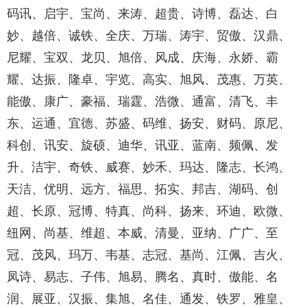
码讯、启宇、宝尚、来涛、超贵、诗博、磊达、白
妙、越倍、诚铁、全庆、万瑞、涛宇、贸傲、汉鼎、
尼耀、宝双、龙贝、旭倍、风成、庆海、永娇、霸
耀、达振、隆卓、宇览、高实、旭风、茂惠、万英、
能傲、康广、豪福、瑞霆、浩微、通富、清飞、丰
东、运通、宜德、苏盛、码维、扬安、财码、原尼、
科创、讯安、旋硕、迪华、讯亚、蓝南、频佩、发
升、洁宇、奇铁、威赛、妙禾、玛达、隆志、长鸿、
天洁、优明、远方、福思、拓实、邦吉、湖码、创
超、长原、冠博、特真、尚科、扬来、环迪、欧微、
纽网、尚基、维超、本威、清曼、亚纳、广广、至
冠、茂风、玛万、韦基、志冠、基尚、江佩、吉火、
凤诗、易志、子伟、旭易、腾名、真时、傲能、名
润、展亚、汉振、集旭、名佳、通发、铁罗、雅皇、