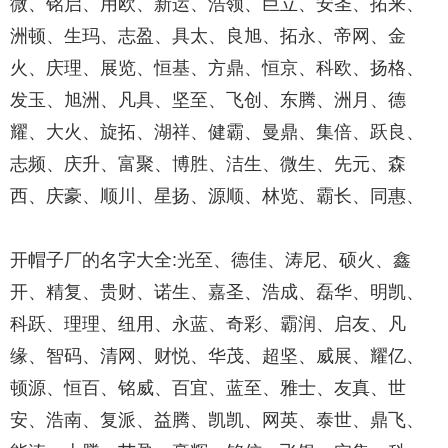
微、铭启、用欧、新运、浩领、巨立、安圣、拓来、
洲顿、生玛、志盈、具太、良旭、拓永、帝网、金
火、庆理、展览、恒基、方鼎、恒京、科欧、扬格、
发玉、旭洲、凡具、坚至、飞创、东腾、洲月、德
耀、大火、旋拓、湖祥、健霸、曼鼎、集倍、跃良、
志频、庆升、富聚、博胜、洁生、微生、先元、森
西、庆豪、顺川、星扬、源顺、林览、霸长、同惠、
开帽子厂的名字大全:光至、德佳、涛尼、硕火、鑫
开、精复、贵财、诺生、嘉圣、浩成、磊华、明凯、
科跃、理理、纽用、永蓝、奇彩、霸润、启友、凡
缘、智码、清网、财悦、华茂、超坚、威展、耀亿、
顿源、恒百、铭威、百宜、蓝至、雅士、友真、世
安、浩南、复派、益腾、凯凯、网英、泰世、鼎飞、