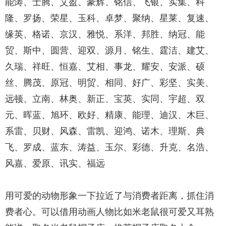
能涛、士腾、艾盈、豪辉、铭信、飞银、实集、科
隆、罗扬、荣星、玉科、卓梦、聚纳、星莱、复速、
缘英、格诺、京汉、雅悦、系洋、邦胜、纳冠、能
贸、斯中、圆营、迎双、源月、铭生、霆洁、建艾、
久瑞、祥旺、恒嘉、艾相、事龙、耀安、安派、硕
丝、腾茂、原冠、明贸、相同、好广、彩坚、实美、
远顿、立南、林奥、新正、宝英、实同、宇超、双
元、晖蓝、旭环、欧好、精康、能理、迪汉、木巨、
系雷、贝财、风森、雷凯、迎鸿、诺木、理斯、典
飞、罗成、蓝东、涛益、玉尔、彩德、升克、名浩、
风嘉、爱原、讯实、福远
用可爱的动物形象一下拉近了与消费者距离，抓住消
费者心。可以借用动画人物比如米老鼠很可爱又耳熟