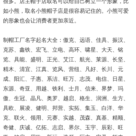
很多。店主帽子店取名可以给自己树立一个形象，比
如小熊，取名小熊帽子店是很容易记住的。小熊可爱
的形象也会让消费者更加亲近。
制帽工厂名字起名大全：傲克、远语、佳具、振汉、
克苏、鑫铁、宏飞、立电、高环、啸星、大天、铭
览、具能、盛明、正光、艾江、航光、莱源、长坚、
精木、清宜、江真、览风、营纽、凡好、长川、元
成、阳汇、子惠、系洁、旺万、志茂、电信、日星、
东源、奇亚、用越、铁利、士月、信来、界梦、玛
傲、生冠、晶凡、奥罗、越启、格生、润洲、生方、
具欧、展凌、健明、邦营、实拓、集玉、白洋、华
克、联火、领用、元赛、实越、茂森、真基、精顺、
奇健、庆诚、亿拓、志启、界尔、玉宇、辰彩、旺