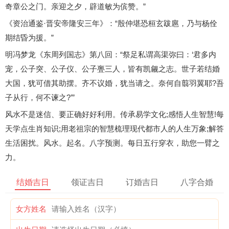
奇章公之门。亲迎之夕，辟道敏为傧赞。”
《资治通鉴·晋安帝隆安三年》：“殷仲堪恐桓玄跋扈，乃与杨佺
期结昏为援。”
明冯梦龙《东周列国志》第八回：“祭足私谓高渠弥曰：‘君多内
宠，公子突、公子仪、公子亹三人，皆有凯觎之志。世子若结婚
大国，犹可借其助摆。齐不议婚，犹当请之。奈何自翦羽翼耶?吾
子从行，何不谏之?’”
风水不是迷信、要正确好好利用。传承易学文化;感悟人生智慧!每
天学点生肖知识;用老祖宗的智慧梳理现代都市人的人生万象;解答
生活困扰。风水。起名。八字预测。每日五行穿衣，助您一臂之
力。
结婚吉日
领证吉日
订婚吉日
八字合婚
女方姓名