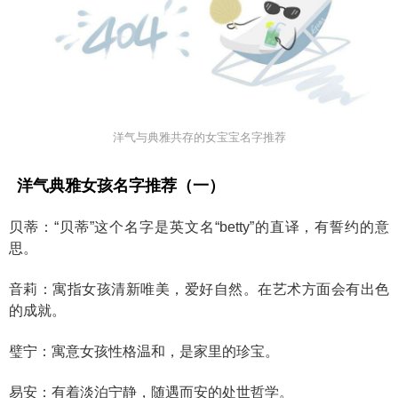
洋气与典雅共存的女宝宝名字推荐
洋气典雅女孩名字推荐（一）
贝蒂：“贝蒂”这个名字是英文名“betty”的直译，有誓约的意
思。
音莉：寓指女孩清新唯美，爱好自然。在艺术方面会有出色
的成就。
璧宁：寓意女孩性格温和，是家里的珍宝。
易安：有着淡泊宁静，随遇而安的处世哲学。