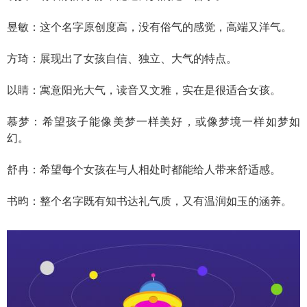
昱敏：这个名字原创度高，没有俗气的感觉，高端又洋气。
方琦：展现出了女孩自信、独立、大气的特点。
以睛：寓意阳光大气，读音又文雅，实在是很适合女孩。
慕梦：希望孩子能像美梦一样美好，或像梦境一样如梦如
幻。
舒冉：希望每个女孩在与人相处时都能给人带来舒适感。
书昀：整个名字既有知书达礼气质，又有温润如玉的涵养。