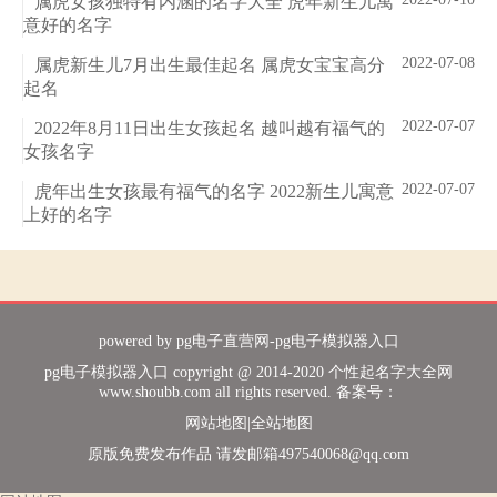
属虎女孩独特有内涵的名字大全 虎年新生儿寓
意好的名字
2022-07-08
属虎新生儿7月出生最佳起名 属虎女宝宝高分
起名
2022-07-07
2022年8月11日出生女孩起名 越叫越有福气的
女孩名字
2022-07-07
虎年出生女孩最有福气的名字 2022新生儿寓意
上好的名字
powered by
pg电子直营网-pg电子模拟器入口
pg电子模拟器入口 copyright @ 2014-2020 个性起名字大全网
www.shoubb.com all rights reserved. 备案号：
网站地图
|
全站地图
原版免费发布作品 请发邮箱
497540068@qq.com