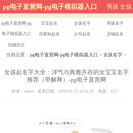
pg电子直营网-pg电子模拟器入口
男孩
女孩
pg电子直营网-pg
宝宝起名
女孩名字
男孩名字
电子模拟器入口
百家姓起名
公司起名
店铺起名
结婚吉日
当前位置：
pg电子直营网-pg电子模拟器入口
>
女孩名字
>
女孩起名字大全：洋气与典雅共存的女宝宝名字
推荐（带解释）-pg电子直营网
作者：admin
发表日期：2020-03-25 10:41:42
热度：4157