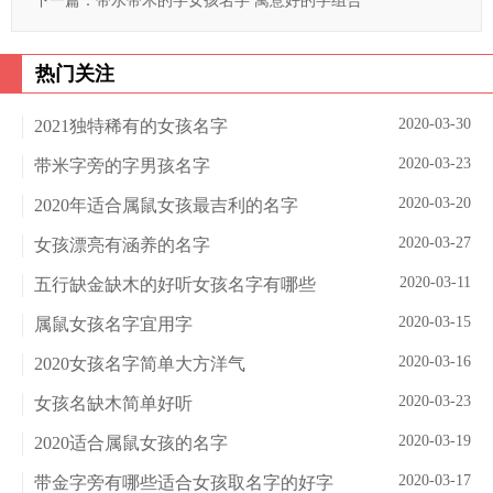
下一篇：
带水带木的字女孩名字 寓意好的字组合
热门关注
2020-03-30
2021独特稀有的女孩名字
2020-03-23
带米字旁的字男孩名字
2020-03-20
2020年适合属鼠女孩最吉利的名字
2020-03-27
女孩漂亮有涵养的名字
2020-03-11
五行缺金缺木的好听女孩名字有哪些
2020-03-15
属鼠女孩名字宜用字
2020-03-16
2020女孩名字简单大方洋气
2020-03-23
女孩名缺木简单好听
2020-03-19
2020适合属鼠女孩的名字
2020-03-17
带金字旁有哪些适合女孩取名字的好字