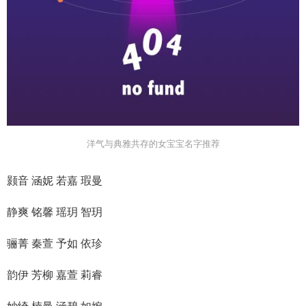
洋气与典雅共存的女宝宝名字推荐
颢音 涵妮 若嘉 瑕曼
静爽 铭馨 瑶玥 智玥
骊菁 秦萱 予如 依珍
韵伊 芳柳 嘉萱 莉睿