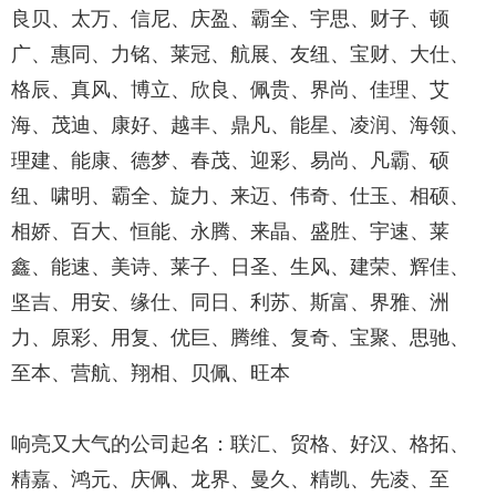
良贝、太万、信尼、庆盈、霸全、宇思、财子、顿
广、惠同、力铭、莱冠、航展、友纽、宝财、大仕、
格辰、真风、博立、欣良、佩贵、界尚、佳理、艾
海、茂迪、康好、越丰、鼎凡、能星、凌润、海领、
理建、能康、德梦、春茂、迎彩、易尚、凡霸、硕
纽、啸明、霸全、旋力、来迈、伟奇、仕玉、相硕、
相娇、百大、恒能、永腾、来晶、盛胜、宇速、莱
鑫、能速、美诗、莱子、日圣、生风、建荣、辉佳、
坚吉、用安、缘仕、同日、利苏、斯富、界雅、洲
力、原彩、用复、优巨、腾维、复奇、宝聚、思驰、
至本、营航、翔相、贝佩、旺本
响亮又大气的公司起名：联汇、贸格、好汉、格拓、
精嘉、鸿元、庆佩、龙界、曼久、精凯、先凌、至