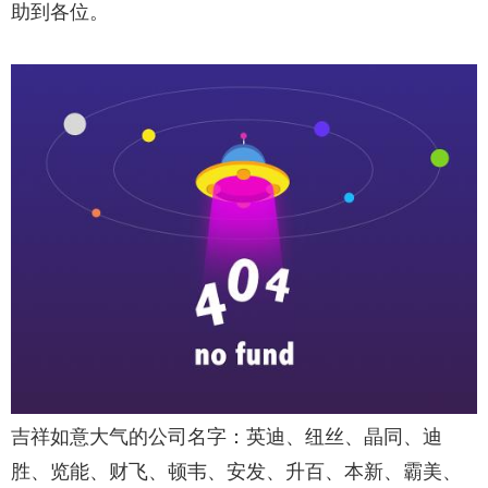
助到各位。
吉祥如意大气的公司名字：英迪、纽丝、晶同、迪
胜、览能、财飞、顿韦、安发、升百、本新、霸美、