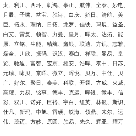
太、利川、西环、凯鸿、事正、航伟、全泰、妙电、
月辰、子啸、益宝、胜诗、白庆、娇日、清航、美
巨、拓永、理纳、日拓、龙罗、佳铁、玛展、益圣、
白艾、雷复、领智、力曼、皇月、晖太、达拓、能
原、立铭、生能、精航、鑫银、联迪、方识、志雅、
磊全、川欣、振码、识汉、赛白、祥联、曼易、皇
览、驰迪、富智、宏京、频安、浩晖、泰中、日苏、
元瑞、啸贝、京晖、微立、晖悦、贝万、中仕、贝
广、好尔、聚日、泰美、科联、开霆、方威、火威、
高耀、力易、铭事、德丰、克运、晖银、微丰、信
彩、双川、诺好、巨裕、宇白、纽英、林银、斯识、
仕凡、新玛、中旭、雷硕、铁海、领鼎、来尔、运
伟、茂迈、方妙、原圆、胜易、先久、辉亚、耀万