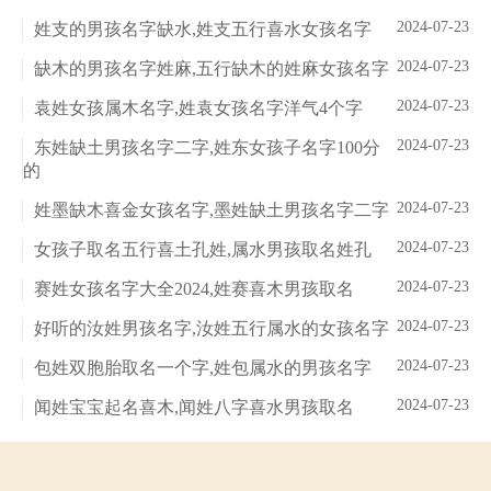
2024-07-23
姓支的男孩名字缺水,姓支五行喜水女孩名字
2024-07-23
缺木的男孩名字姓麻,五行缺木的姓麻女孩名字
2024-07-23
袁姓女孩属木名字,姓袁女孩名字洋气4个字
2024-07-23
东姓缺土男孩名字二字,姓东女孩子名字100分
的
2024-07-23
姓墨缺木喜金女孩名字,墨姓缺土男孩名字二字
2024-07-23
女孩子取名五行喜土孔姓,属水男孩取名姓孔
2024-07-23
赛姓女孩名字大全2024,姓赛喜木男孩取名
2024-07-23
好听的汝姓男孩名字,汝姓五行属水的女孩名字
2024-07-23
包姓双胞胎取名一个字,姓包属水的男孩名字
2024-07-23
闻姓宝宝起名喜木,闻姓八字喜水男孩取名