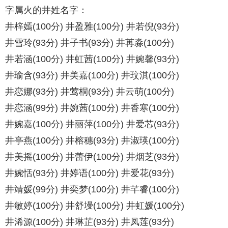
字属火的井姓名字：
井梓嫣(100分) 井盈雅(100分) 井若倪(93分)
井雪玲(93分) 井子书(93分) 井苒淼(100分)
井若涵(100分) 井虹茜(100分) 井婉馨(93分)
井瑜含(93分) 井美嘉(100分) 井玟淇(100分)
井恋娜(93分) 井莺桐(93分) 井云萌(100分)
井恋涵(99分) 井婉茜(100分) 井香寒(100分)
井婉嘉(100分) 井丽萍(100分) 井爱芯(93分)
井亭燕(100分) 井榕穗(93分) 井淑瑛(100分)
井美摇(100分) 井蕾伊(100分) 井烟芝(93分)
井婉恬(93分) 井婷语(100分) 井爱花(93分)
井靖媛(99分) 井奕梦(100分) 井芊睿(100分)
井敏婷(100分) 井舒墁(100分) 井虹媛(100分)
井浠源(100分) 井琳芷(93分) 井凤莲(93分)