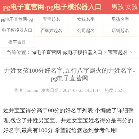
pg电子直营网-pg电子模拟器入口
男孩
女孩
pg电子直营网-pg
宝宝起名
女孩名字
男孩名字
电子模拟器入口
百家姓起名
公司起名
店铺起名
提车吉日
当前位置：
pg电子直营网-pg电子模拟器入口
>
宝宝起名
>
井姓女孩100分好名字,五行八字属火的井姓名字-
pg电子直营网
作者：admin
发表日期：2024-07-23 14:31:47
热度：52
姓井宝宝得分高于90分的好名字列表,小编做了详细整
理,包含了井姓男宝宝、井姓女宝宝姓名得分是高分的
好名字,最高有100分,希望能给您起到参考作用!