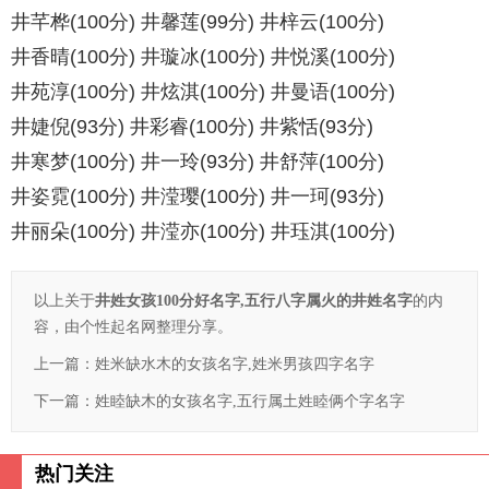
井芊桦(100分) 井馨莲(99分) 井梓云(100分)
井香晴(100分) 井璇冰(100分) 井悦溪(100分)
井苑淳(100分) 井炫淇(100分) 井曼语(100分)
井婕倪(93分) 井彩睿(100分) 井紫恬(93分)
井寒梦(100分) 井一玲(93分) 井舒萍(100分)
井姿霓(100分) 井滢璎(100分) 井一珂(93分)
井丽朵(100分) 井滢亦(100分) 井珏淇(100分)
以上关于
井姓女孩100分好名字,五行八字属火的井姓名字
的内
容，由个性起名网整理分享。
上一篇：
姓米缺水木的女孩名字,姓米男孩四字名字
下一篇：
姓睦缺木的女孩名字,五行属土姓睦俩个字名字
热门关注