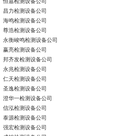
恒嘉检测设备公司
昌力检测设备公司
海鸣检测设备公司
尊浩检测设备公司
永衡峻鸣检测设备公司
赢亮检测设备公司
邦齐发检测设备公司
永兆检测设备公司
仁天检测设备公司
圣逸检测设备公司
澄华一检测设备公司
信泓检测设备公司
泰源检测设备公司
强宏检测设备公司