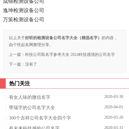
成锦检测设备公司
逸坤检测设备公司
万策检测设备公司
以上关于
好听的检测设备公司名字大全（精选名字）
的内容，
由个性起名网整理分享。
上一篇：
科技公司取名字参考大全 2024科技感强的公司名字
下一篇：没有了
热门关注
2020-03-30
有女人味的微信名字
2020-04-01
带瑞字的公司名字大全
2020-03-20
300个吉祥公司名字大全四个字
2020-03-31
有未来科技感的公司名字