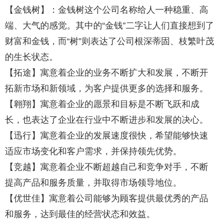
【金钱树】：金钱树这个公司名称给人一种稳重、高
端、大气的感觉。其中的“金钱”二字让人们直接想到了
财富和金钱，而“树”则表达了公司根深蒂固、枝繁叶茂
的生长状态。
【拓途】寓意着企业的业务不断扩大和发展，不断开
拓新市场和新领域，为客户提供更多的选择和服务。
【翱翔】寓意着企业的愿景和目标是不断飞跃和成
长，也表达了企业在行业中不断进步和发展的决心。
【迅行】寓意着企业的发展速度很快，希望能够快速
适应市场变化和客户需求，并保持领先优势。
【竞越】寓意着企业不断超越自己和竞争对手，不断
提高产品和服务质量，并取得市场领导地位。
【优世佳】寓意着公司能够为顾客提供最优秀的产品
和服务，达到最佳的经营状态和效益。