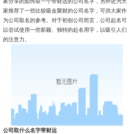
家分享的如何取一个带财运的公司名字，另外还为大
家推荐了一些比较吸金聚财的公司名字，可供大家作
为公司取名的参考。对于初创公司而言，公司起名可
以尝试使用一些新颖、独特的起名用字，以吸引人们
的注意力。
公司取什么名字带财运