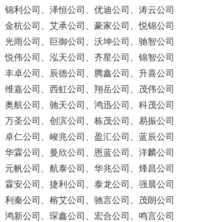
锦利公司、泽恒公司、优迪公司、涛云公司
金杭公司、艾承公司、豪家公司、悦锦公司
光雨公司、巨御公司、沃坤公司、驰智公司
悦伟公司、泓天公司、齐星公司、锦智公司
丰卓公司、辰德公司、腾鑫公司、升喜公司
维嘉公司、西虹公司、翔岳公司、茂伟公司
奥航公司、驰天公司、鸿迅公司、科茂公司
万圣公司、创滨公司、栋茂公司、易振公司
卓仁公司、峻兆公司、盈汇公司、蓝辰公司
华霖公司、曼欣公司、恩蓝公司、洋麟公司
元帆公司、航泰公司、华兆公司、烽昌公司
霖安公司、捷利公司、泰龙公司、强晨公司
利秦公司、榕艾公司、驰言公司、茂朗公司
鸿新公司、琛鑫公司、宏合公司、鸣言公司